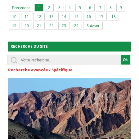
Précedent
1
2
3
4
5
6
7
8
9
10
11
12
13
14
15
16
17
18
19
20
21
22
23
24
Suivant
RECHERCHE DU SITE
Recherche avancée / Spécifique