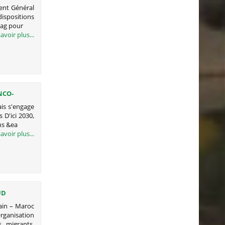
 DE
ent Général
dispositions
Zag pour
avoir plus...
NCO-
E 2.5
ais s'engage
 D'ici 2030,
ns &ea
avoir plus...
UD
ain – Maroc
rganisation
 migrants,