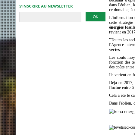
décidant d'opt
dans l'éolien, 
S’INSCRIRE AU NEWSLETTER
ce domaine, à c
L'information 
cette stratégi
énergies fossil
revient en 201
"Toutes les tec
l'Agence intern
vertes
.
Les coûts moye
fonction des te
des coûts entre
Ils varient en 
Déjà en 2017, 
fluctué entre 6
Cela a été le c
Dans l'éolien, 