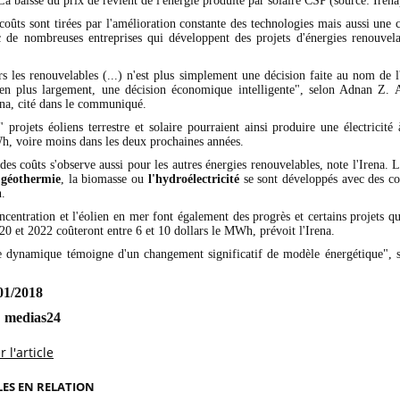
La baisse du prix de revient de l'énergie produite par solaire CSP (source: Irena
coûts sont tirées par l'amélioration constante des technologies mais aussi une
c de nombreuses entreprises qui développent des projets d'énergies renouvel
rs les renouvelables (...) n'est plus simplement une décision faite au nom de 
en plus largement, une décision économique intelligente", selon Adnan Z. 
ena, cité dans le communiqué.
 projets éoliens terrestre et solaire pourraient ainsi produire une électricit
h, voire moins dans les deux prochaines années.
 des coûts s'observe aussi pour les autres énergies renouvelables, note l'Irena. L
a
géothermie
, la biomasse ou
l'hydroélectricité
se sont développés avec des co
.
ncentration et l'éolien en mer font également des progrès et certains projets q
020 et 2022 coûteront entre 6 et 10 dollars le MWh, prévoit l'Irena.
e dynamique témoigne d'un changement significatif de modèle énergétique",
/01/2018
:
medias24
 l'article
LES EN RELATION