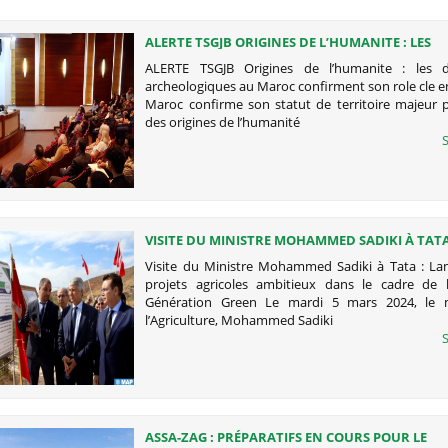
ALERTE TSGJB ORIGINES DE L’HUMANITE : LES
DECOUVERTES ARCHEOLOGIQUES AU MAROC
ALERTE TSGJB Origines de l’humanite : les d
CONFIRMENT SON ROLE CLE EN AFRIQUE
archeologiques au Maroc confirment son role cle e
Maroc confirme son statut de territoire majeur p
des origines de l’humanité
S
VISITE DU MINISTRE MOHAMMED SADIKI À TATA
LANCEMENT DE PROJETS AGRICOLES AMBITIEUX
Visite du Ministre Mohammed Sadiki à Tata : L
CADRE DE LA STRATÉGIE GÉNÉRATION GREEN
projets agricoles ambitieux dans le cadre de l
Génération Green Le mardi 5 mars 2024, le m
l’Agriculture, Mohammed Sadiki
S
ASSA-ZAG : PRÉPARATIFS EN COURS POUR LE