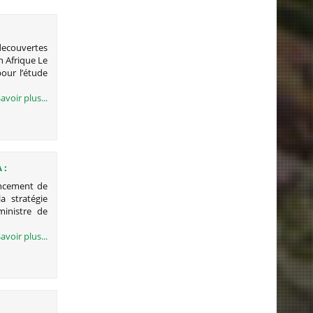
ecouvertes
n Afrique Le
our l’étude
avoir plus...
 :
 DANS LE
ancement de
a stratégie
inistre de
avoir plus...