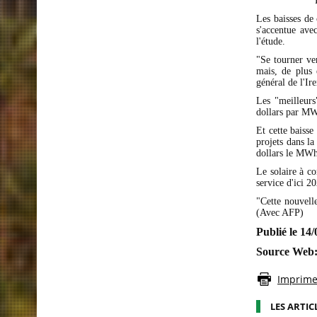
Les baisses de 
s'accentue ave
l'étude.
"Se tourner ve
mais, de plus 
général de l'Ir
Les "meilleurs"
dollars par MW
Et cette baisse
projets dans l
dollars le MWh
Le solaire à co
service d'ici 2
"Cette nouvell
(Avec AFP)
Publié le 14
Source Web
Imprimer
LES ARTIC