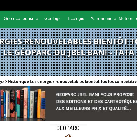
Géo éco tourisme
Géologie
Ecologie
Astronomie et Météorito
ERGIES RENOUVELABLES BIENTÔT T
LE GÉOPARC DU JBEL BANI - TATA
gie
>
Historique Les énergies renouvelables bientôt toutes compétitiv