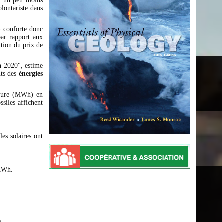
et un peu moins
olontariste dans
) conforte donc
par rapport aux
ution du prix de
en 2020", estime
ûts des
énergies
theure (MWh) en
ssiles affichent
es solaires ont
 MWh.