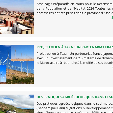
RECENSEMENT GÉNÉRAL DE LA POPULATION ET
Assa-Zag : Préparatifs en cours pour le Recensem
L'HABITAT 2024
de la Population et de l'Habitat 2024 Toutes les 
nécessaires ont été prises dans la province d’Assa-
S
PROJET ÉOLIEN À TAZA : UN PARTENARIAT FRA
JAPONAIS S'ENGAGE AVEC UN INVESTISSEMENT D
Projet éolien à Taza : Un partenariat franco-japon
MILLIARDS DE DIRHAMS
avec un investissement de 2.5 milliards de dirhams
le Maroc aspire à répondre à la moitié de ses besoi
S
DES PRATIQUES AGROÉCOLOGIQUES DANS LE S
MAROCAIN – MAROC (GÉOPARC JBEL BANI)
Des pratiques agroécologiques dans le sud maroc
(Géoparc Jbel Bani) Migrations & Développement O
Non Gouvernementale créée en 1986 par des