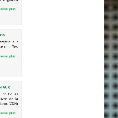
avoir plus...
ION
ergétique ?
se chauffer.
s
avoir plus...
N AUX
politiques
uvre de la
Maroc (CDN)
avoir plus...