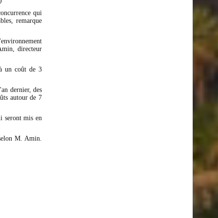
)
 concurrence qui
ables, remarque
l'environnement
Amin, directeur
é à un coût de 3
'an dernier, des
ûts autour de 7
ui seront mis en
 selon M. Amin.