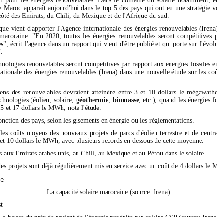
er pour les énergies renouvelables. Dans le domaine du solaire notamment, 
le Maroc apparaît aujourd'hui dans le top 5 des pays qui ont eu une stratégie v
ôté des Emirats, du Chili, du Mexique et de l'Afrique du sud.
que vient d'apporter l'Agence internationale des énergies renouvelables (Irena
e marocaine: "En 2020, toutes les énergies renouvelables seront compétitives 
es
", écrit l'agence dans un rapport qui vient d'être publié et qui porte sur l'évol
7.
hnologies renouvelables seront compétitives par rapport aux énergies fossiles 
ationale des énergies renouvelables (Irena) dans une nouvelle étude sur les co
ns des renouvelables devraient atteindre entre 3 et 10 dollars le mégawa
chnologies (éolien, solaire,
géothermie
,
biomasse
, etc.), quand les énergies fo
 5 et 17 dollars le MWh, note l'étude.
fonction des pays, selon les gisements en énergie ou les réglementations.
les coûts moyens des nouveaux projets de parcs d'éolien terrestre et de central
 et 10 dollars le MWh, avec plusieurs records en dessous de cette moyenne.
as aux Emirats arabes unis, au Chili, au Mexique et au Pérou dans le solaire.
des projets sont déjà régulièrement mis en service avec un coût de 4 dollars le
La capacité solaire marocaine (source: Irena)