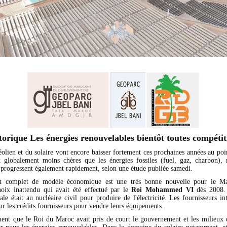
torique Les énergies renouvelables bientôt toutes compétit
éolien et du solaire vont encore baisser fortement ces prochaines années au po
t globalement moins chères que les énergies fossiles (fuel, gaz, charbon), 
s progressent également rapidement, selon une étude publiée samedi.
 complet de modèle économique est une très bonne nouvelle pour le Ma
hoix inattendu qui avait été effectué par le
Roi Mohammed VI
dès 2008. 
le était au nucléaire civil pour produire de l'électricité. Les fournisseurs i
sur les crédits fournisseurs pour vendre leurs équipements.
ent que le Roi du Maroc avait pris de court le gouvernement et les milieux d