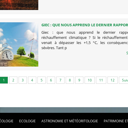
GIEC : QUE NOUS APPREND LE DERNIER RAPPOR
RÉCHAUFFEMENT CLIMATIQUE ?
Giec : que nous apprend le dernier rapp
réchauffement climatique ? Si le réchauffement
venait à dépasser les +1,5 °C, les conséquenc
sévères. Tant p
S
1
2
3
4
5
6
7
8
9
10
11
12
Sui
ÉOLOGIE
ECOLOGIE
ASTRONOMIE ET MÉTÉORITOLOGIE
PATRIMOINE E