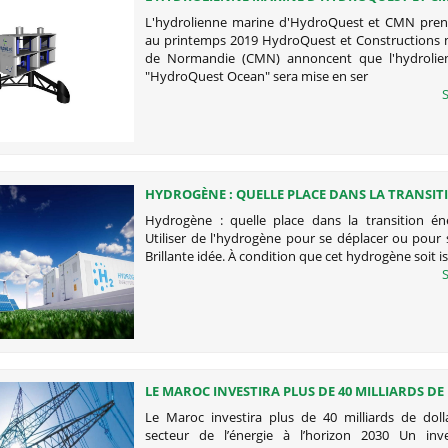
PRENDRA LE LARGE AU PRINTEMPS 2019
L'hydrolienne marine d'HydroQuest et CMN prend
au printemps 2019 HydroQuest et Constructions
de Normandie (CMN) annoncent que l'hydrolie
"HydroQuest Ocean" sera mise en ser
S
HYDROGÈNE : QUELLE PLACE DANS LA TRANSIT
ÉNERGÉTIQUE ?
Hydrogène : quelle place dans la transition én
Utiliser de l'hydrogène pour se déplacer ou pour 
Brillante idée. À condition que cet hydrogène soit i
S
LE MAROC INVESTIRA PLUS DE 40 MILLIARDS D
DANS LE SECTEUR DE L’ÉNERGIE À L’HORIZON 2
Le Maroc investira plus de 40 milliards de doll
secteur de l’énergie à l’horizon 2030 Un inv