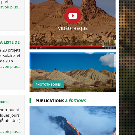
à part
avoir plus...
A LISTE DE
e 20 projets
 solaire et
 de 20 p
avoir plus...
PHOTOTHÉQUES
PUBLICATIONS
& ÉDITIONS
NNES
 LA
ontribuent-
lques jours,
États-Unis)
avoir plus...