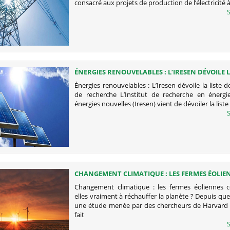
consacré aux projets de production de l’électricité 
S
ÉNERGIES RENOUVELABLES : L’IRESEN DÉVOILE L
20 PROJETS DE RECHERCHE
Énergies renouvelables : L’Iresen dévoile la liste d
de recherche L’Institut de recherche en énergie
énergies nouvelles (Iresen) vient de dévoiler la liste
S
CHANGEMENT CLIMATIQUE : LES FERMES ÉOLIE
CONTRIBUENT-ELLES VRAIMENT À RÉCHAUFFER
Changement climatique : les fermes éoliennes c
PLANÈTE ?
elles vraiment à réchauffer la planète ? Depuis que
une étude menée par des chercheurs de Harvard (
fait
S