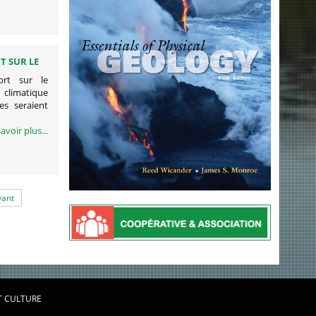
T SUR LE
ort sur le
 climatique
es seraient
avoir plus...
vant
T CULTURE