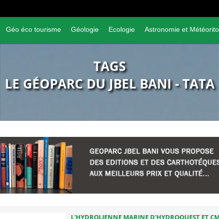
Géo éco tourisme
Géologie
Ecologie
Astronomie et Météorito
TAGS
LE GÉOPARC DU JBEL BANI - TATA
L'HYDROLIENNE MARINE D'HYDROQUEST ET C