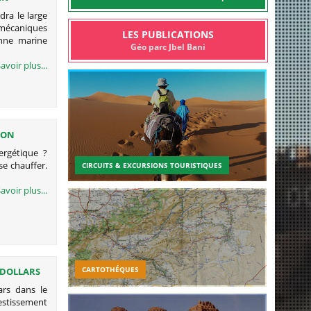
ra le large
 mécaniques
LES PUBLICATIONS
nne marine
Géo parc Jbel Bani
avoir plus...
ION
ergétique ?
se chauffer.
CIRCUITS & EXCURSIONS TOURISTIQUES
s
avoir plus...
CARTOTHÉQUES
E DOLLARS
030
ars dans le
estissement