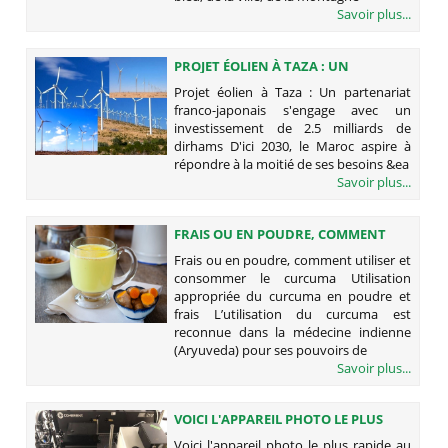
Savoir plus...
PROJET ÉOLIEN À TAZA : UN
PARTENARIAT FRANCO-JAPONAIS
Projet éolien à Taza : Un partenariat
S'ENGAGE AVEC UN INVESTISSEMENT
franco-japonais s'engage avec un
DE 2.5 MILLIARDS DE DIRHAMS
investissement de 2.5 milliards de
dirhams D'ici 2030, le Maroc aspire à
répondre à la moitié de ses besoins &ea
Savoir plus...
FRAIS OU EN POUDRE, COMMENT
UTILISER ET CONSOMMER LE
Frais ou en poudre, comment utiliser et
CURCUMA
consommer le curcuma Utilisation
appropriée du curcuma en poudre et
frais L’utilisation du curcuma est
reconnue dans la médecine indienne
(Aryuveda) pour ses pouvoirs de
Savoir plus...
VOICI L'APPAREIL PHOTO LE PLUS
RAPIDE AU MONDE : 10.000
Voici l'appareil photo le plus rapide au