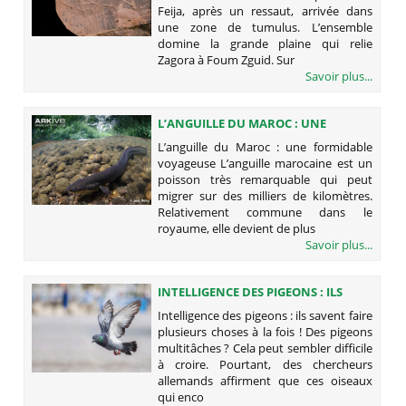
Feija, après un ressaut, arrivée dans
une zone de tumulus. L’ensemble
domine la grande plaine qui relie
Zagora à Foum Zguid. Sur
Savoir plus...
L’ANGUILLE DU MAROC : UNE
FORMIDABLE VOYAGEUSE
L’anguille du Maroc : une formidable
voyageuse L’anguille marocaine est un
poisson très remarquable qui peut
migrer sur des milliers de kilomètres.
Relativement commune dans le
royaume, elle devient de plus
Savoir plus...
INTELLIGENCE DES PIGEONS : ILS
SAVENT FAIRE PLUSIEURS CHOSES À
Intelligence des pigeons : ils savent faire
LA FOIS !
plusieurs choses à la fois ! Des pigeons
multitâches ? Cela peut sembler difficile
à croire. Pourtant, des chercheurs
allemands affirment que ces oiseaux
qui enco