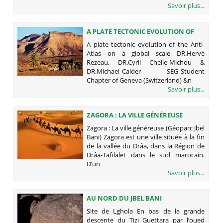
Savoir plus...
A PLATE TECTONIC EVOLUTION OF
THE ANTI-ATLAS ON A GLOBAL SCALE
A plate tectonic evolution of the Anti-
Atlas on a global scale DR.Hervé
Rezeau, DR.Cyril Chelle-Michou &
DR.Michael Calder SEG Student
Chapter of Geneva (Switzerland) &n
Savoir plus...
ZAGORA : LA VILLE GÉNÉREUSE
(GÉOPARC JBEL BANI)
Zagora : La ville généreuse (Géoparc Jbel
Bani) Zagora est une ville située à la fin
de la vallée du Drâa, dans la Région de
Drâa-Tafilalet dans le sud marocain.
D’un
Savoir plus...
AU NORD DU JBEL BANI
(PRÉHISTOIRE ET JBEL BANI)
Site de Lghola En bas de la grande
descente du Tizi Guettara par l’oued