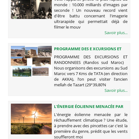
MILLIARDS D'IMAGES PAR SECONDE !
monde : 10.000 milliards d'images par
seconde ! Un nouveau record vient
d'être battu concernant l'imagerie
ultrarapide qui permettait déjà de
filmer le mouv
Savoir plus...
PROGRAMME DES E XCURSIONS ET
RANDONNEES (RANDOS SUD
PROGRAMME DES EXCURSIONS ET
MAROC)
RANDONNEES (Randos sud Maroc)
Nous organisons des excursions au Sud
Maroc vers 7 Kms de TATA (en direction
de AKKA), l’on peut visiter l’ancien
mellah de Tazart (29°39,80’N
Savoir plus...
L'ÉNERGIE ÉOLIENNE MENACÉE PAR
LE RÉCHAUFFEMENT CLIMATIQUE ?
L'énergie éolienne menacée par le
réchauffement climatique ? Une étude,
à prendre avec des pincettes car c'est la
première du genre, prédit que les vents
souffleront moi