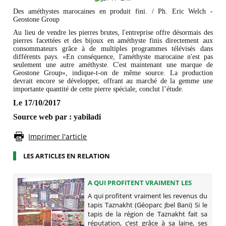
Des améthystes marocaines en produit fini. / Ph. Eric Welch -
Geostone Group
Au lieu de vendre les pierres brutes, l'entreprise offre désormais des
pierres facettées et des bijoux en améthyste finis directement aux
consommateurs grâce à de multiples programmes télévisés dans
différents pays. «En conséquence, l'améthyste marocaine n'est pas
seulement une autre améthyste. C'est maintenant une marque de
Geostone Group», indique-t-on de même source. La production
devrait encore se développer, offrant au marché de la gemme une
importante quantité de cette pierre spéciale, conclut l’étude.
Le 17/10/2017
Source web par : yabiladi
Imprimer l'article
LES ARTICLES EN RELATION
A QUI PROFITENT VRAIMENT LES
REVENUS DU TAPIS TAZNAKHT
A qui profitent vraiment les revenus du
(GÉOPARC JBEL BANI)
tapis Taznakht (Géoparc Jbel Bani) Si le
tapis de la région de Taznakht fait sa
réputation, c’est grâce à sa laine, ses