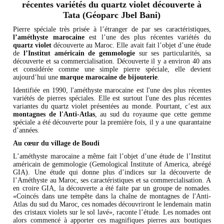
récentes variétés du quartz violet découverte à
Tata (Géoparc Jbel Bani)
Pierre spéciale très prisée à l’étranger de par ses caractéristiques,
l’améthyste marocaine
est l’une des plus récentes variétés du
quartz violet
découverte au Maroc. Elle avait fait l’objet d’une étude
de
l’Institut américain de gemmologie
sur ses particularités, sa
découverte et sa commercialisation. Découverte il y a environ 40 ans
et considérée comme une simple pierre spéciale, elle devient
aujourd’hui une
marque marocaine de bijouterie
.
Identifiée en 1990, l'améthyste marocaine est l'une des plus récentes
variétés de pierres spéciales. Elle est surtout l'une des plus récentes
variantes du quartz violet présentées au monde. Pourtant, c’est aux
montagnes de l'Anti-Atlas
, au sud du royaume que cette gemme
spéciale a été découverte pour la première fois, il y a une quarantaine
d’années.
Au cœur du village de Boudi
L’améthyste marocaine a même fait l’objet d’une étude de l’Institut
américain de gemmologie (Gemological Institute of America, abrégé
GIA). Une étude qui donne plus d’indices sur la découverte de
l’Améthyste au Maroc, ses caractéristiques et sa commercialisation. A
en croire GIA, la découverte a été faite par un groupe de nomades.
«Coincés dans une tempête dans la chaîne de montagnes de l'Anti-
Atlas du sud du Maroc, ces nomades découvriront le lendemain matin
des cristaux violets sur le sol lavé», raconte l’étude. Les nomades ont
alors commencé à apporter ces magnifiques pierres aux boutiques