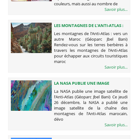
couleurs, mais aussi au nombre de
Savoir plus...
LES MONTAGNES DE L’ANTI-ATLAS :
VERS UN AUTRE MAROC (GÉOPARC
Les montagnes de l’Anti-Atlas : vers un
JBEL BANI)
autre Maroc (Géoparc Jbel Bani)
Rendez-vous sur les terres berbères à
travers les montagnes de l’Anti-Atlas
pour échapper aux circuits touristiques
maroc
Savoir plus...
LA NASA PUBLIE UNE IMAGE
SATELLITE DE L’ANTI-ATLAS
La NASA publie une image satellite de
(GÉOPARC JBEL BANI)
l’Anti-Atlas (Géoparc Jbel Bani) Ce jeudi
26 décembre, la NASA a publié une
image satellite de la chaîne des
montagnes de l’Anti-Atlas marocain,
dévo
Savoir plus...