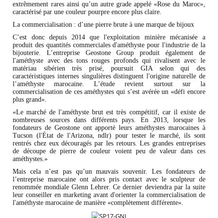
extrêmement rares ainsi qu’un autre grade appelé «Rose du Maroc»,
caractérisé par une couleur pourpre encore plus claire.
La commercialisation : d’une pierre brute à une marque de bijoux
C’est donc depuis 2014 que l'exploitation minière mécanisée a
produit des quantités commerciales d'améthyste pour l'industrie de la
bijouterie. L’entreprise Geostone Group produit également de
l'améthyste avec des tons rouges profonds qui rivalisent avec le
matériau sibérien très prisé, poursuit GIA selon qui des
caractéristiques internes singulières distinguent l'origine naturelle de
l’améthyste marocaine. L’étude revient surtout sur la
commercialisation de ces améthystes qui s’est avérée un «défi encore
plus grand».
«Le marché de l'améthyste brut est très compétitif, car il existe de
nombreuses sources dans différents pays. En 2013, lorsque les
fondateurs de Geostone ont apporté leurs améthystes marocaines à
Tucson (l'État de l'Arizona, ndlr) pour tester le marché, ils sont
rentrés chez eux découragés par les retours. Les grandes entreprises
de découpe de pierre de couleur voient peu de valeur dans ces
améthystes.»
Mais cela n’est pas qu’un mauvais souvenir. Les fondateurs de
l’entreprise marocaine ont alors pris contact avec le sculpteur de
renommée mondiale Glenn Lehrer. Ce dernier deviendra par la suite
leur conseiller en marketing avant d'orienter la commercialisation de
l'améthyste marocaine de manière «complètement différente».