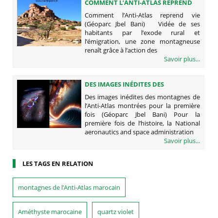
COMMENT L’ANTI-ATLAS REPREND
VIE (GÉOPARC JBEL BANI)
Comment l’Anti-Atlas reprend vie
(Géoparc Jbel Bani) Vidée de ses
habitants par l’exode rural et
l’émigration, une zone montagneuse
renaît grâce à l’action des
Savoir plus...
DES IMAGES INÉDITES DES
MONTAGNES DE L’ANTI-ATLAS
Des images inédites des montagnes de
MONTRÉES POUR LA PREMIÈRE FOIS
l’Anti-Atlas montrées pour la première
(GÉOPARC JBEL BANI)
fois (Géoparc Jbel Bani) Pour la
première fois de l’histoire, la National
aeronautics and space administration
Savoir plus...
LES TAGS EN RELATION
montagnes de l’Anti-Atlas marocain
Améthyste marocaine
quartz violet