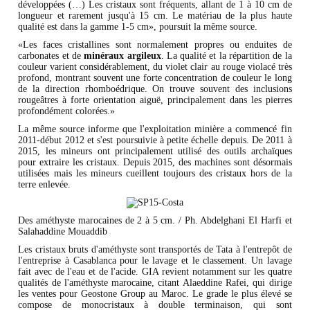
développées (…) Les cristaux sont fréquents, allant de 1 à 10 cm de
longueur et rarement jusqu'à 15 cm. Le matériau de la plus haute
qualité est dans la gamme 1-5 cm», poursuit la même source.
«Les faces cristallines sont normalement propres ou enduites de
carbonates et de
minéraux argileux
. La qualité et la répartition de la
couleur varient considérablement, du violet clair au rouge violacé très
profond, montrant souvent une forte concentration de couleur le long
de la direction rhomboédrique. On trouve souvent des inclusions
rougeâtres à forte orientation aiguë, principalement dans les pierres
profondément colorées.»
La même source informe que l'exploitation minière a commencé fin
2011-début 2012 et s'est poursuivie à petite échelle depuis. De 2011 à
2015, les mineurs ont principalement utilisé des outils archaïques
pour extraire les cristaux. Depuis 2015, des machines sont désormais
utilisées mais les mineurs cueillent toujours des cristaux hors de la
terre enlevée.
Des améthyste marocaines de 2 à 5 cm. / Ph. Abdelghani El Harfi et
Salahaddine Mouaddib
Les cristaux bruts d'améthyste sont transportés de Tata à l'entrepôt de
l'entreprise à Casablanca pour le lavage et le classement. Un lavage
fait avec de l'eau et de l'acide. GIA revient notamment sur les quatre
qualités de l'améthyste marocaine, citant Alaeddine Rafei, qui dirige
les ventes pour Geostone Group au Maroc. Le grade le plus élevé se
compose de monocristaux à double terminaison, qui sont