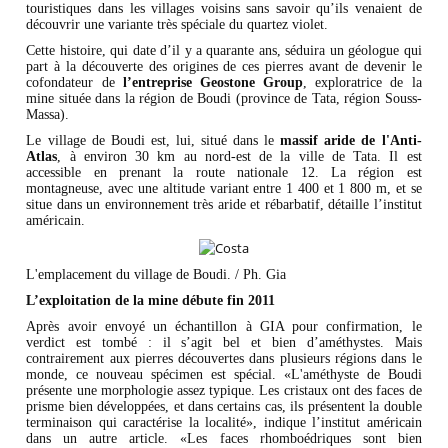
touristiques dans les villages voisins sans savoir qu’ils venaient de
découvrir une variante très spéciale du quartez violet.
Cette histoire, qui date d’il y a quarante ans, séduira un géologue qui
part à la découverte des origines de ces pierres avant de devenir le
cofondateur de
l’entreprise Geostone Group
, exploratrice de la
mine située dans la région de Boudi (province de Tata, région Souss-
Massa).
Le village de Boudi est, lui, situé dans le
massif aride de l'Anti-
Atlas
, à environ 30 km au nord-est de la ville de Tata. Il est
accessible en prenant la route nationale 12. La région est
montagneuse, avec une altitude variant entre 1 400 et 1 800 m, et se
situe dans un environnement très aride et rébarbatif, détaille l’institut
américain.
L'emplacement du village de Boudi. / Ph. Gia
L’exploitation de la mine débute fin 2011
Après avoir envoyé un échantillon à GIA pour confirmation, le
verdict est tombé : il s’agit bel et bien d’améthystes. Mais
contrairement aux pierres découvertes dans plusieurs régions dans le
monde, ce nouveau spécimen est spécial. «L'améthyste de Boudi
présente une morphologie assez typique. Les cristaux ont des faces de
prisme bien développées, et dans certains cas, ils présentent la double
terminaison qui caractérise la localité», indique l’institut américain
dans un autre article. «Les faces rhomboédriques sont bien