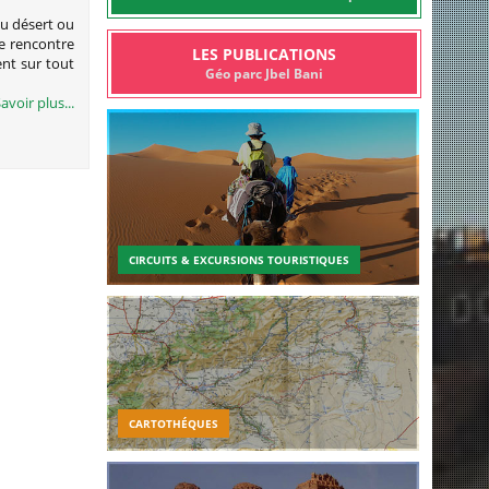
u désert ou
se rencontre
LES PUBLICATIONS
ent sur tout
Géo parc Jbel Bani
avoir plus...
CIRCUITS & EXCURSIONS TOURISTIQUES
CARTOTHÉQUES