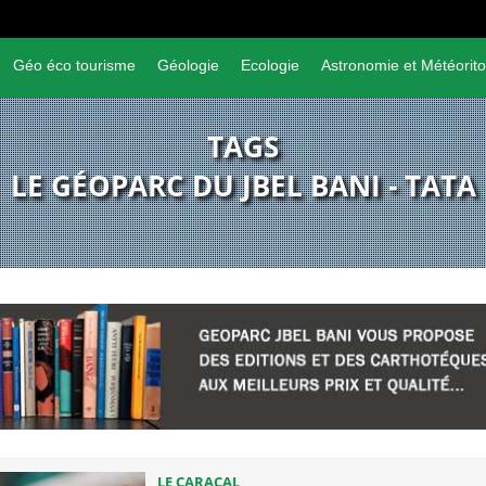
Géo éco tourisme
Géologie
Ecologie
Astronomie et Météorito
TAGS
LE GÉOPARC DU JBEL BANI - TATA
LE CARACAL