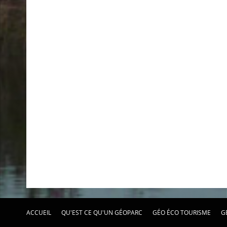
ACCUEIL
QU'EST CE QU'UN GÉOPARC
GÉO ÉCO TOURISME
G