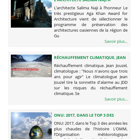
L’HONNEUR
L’architecte Salima Naji à l’honneur Le
très prestigieux Aga Khan Award for
Architecture vient de sélectionner le
programme de préservation des
architectures oasiennes de la région de
Gu
Savoir plus...
RÉCHAUFFEMENT CLIMATIQUE. JEAN
JOUZEL, CLIMATOLOGUE : "NOUS
Réchauffement climatique. Jean Jouzel,
N'AVONS QUE TROIS ANS POUR
climatologue : "Nous n'avons que trois
AGIR"
ans pour agir" Le climatologue Jean
Jouzel tire la sonnette d'alarme au JDD
sur les risques du réchauffement
climatique. Se
Savoir plus...
ONU: 2017, DANS LE TOP 3 DES
ANNÉES LES PLUS CHAUDES DE
ONU: 2017, dans le Top 3 des années les
L'HISTOIRE
plus chaudes de l'histoire L’OMM,
l’Organisation météorologique