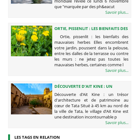
mondiale révèle ce lundi 6 novembre
que "marquée par des ph&eacut
Savoir plus...
ORTIE, PISSENLIT : LES BIENFAITS DES
MAUVAISES HERBES
Ortie, pissenlit : les bienfaits des
mauvaises herbes Elles encombrent
votre jardin, poussent dans la pelouse,
entre les dalles de la terrasse ou contre
les murs : ne jetez pas toutes les
mauvaises herbes, certaines comme l
Savoir plus...
DÉCOUVERTE D’AIT KINE : UN
TRÉSOR D'ARCHITECTURE ET DE
Découverte d’Ait Kine : un trésor
PATRIMOINE AU CŒUR DE TATA
d'architecture et de patrimoine au
cœur de Tata Situé à 45 km au nord de
la ville de Tata, le village d’Ait Kine est
une destination incontournable p
Savoir plus...
LES TAGS EN RELATION