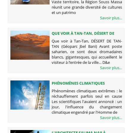
Vaste territoire, la Région Souss Massa
réunit une grande diversité de cultures
et un patrimo
Savoir plus...
QUE VOIR À TAN-TAN, DÉSERT DE
TAN-TAN (GÉOPARC JBEL BANI)
Que voir à Tan-Tan, DÉSERT DE TAN-
TAN (Géoparc Jbel Bani) Avant poste
saharien, ce sont deux dromadaires
blancs, gigantesques, qui accueillent le
visiteur à l’entrée de la ville… D&e
Savoir plus...
PHÉNOMÈNES CLIMATIQUES
EXTRÊMES : LE RÉCHAUFFEMENT
Phénomènes climatiques extrêmes : le
PARFOIS SEUL EN CAUSE
réchauffement parfois seul en cause
Les scientifiques l'avaient annoncé : un
jour, l'influence du changement
climatique engendré par l'Homme de
Savoir plus...
L’ARCHITECTE SALIMA NAJI À