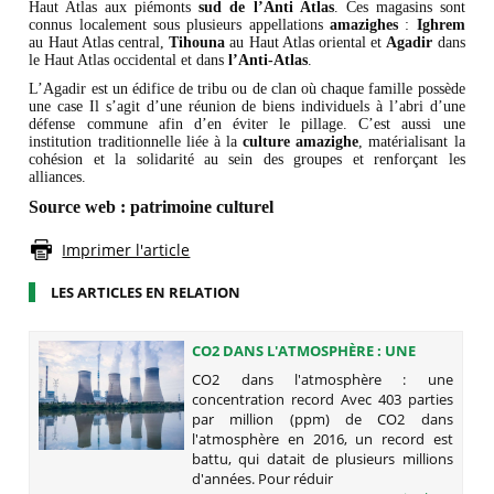
Haut Atlas aux piémonts
sud de l’Anti Atlas
. Ces magasins sont
connus localement sous plusieurs appellations
amazighes
:
Ighrem
au Haut Atlas central,
Tihouna
au Haut Atlas oriental et
Agadir
dans
le Haut Atlas occidental et dans
l’Anti-Atlas
.
L’Agadir est un édifice de tribu ou de clan où chaque famille possède
une case Il s’agit d’une réunion de biens individuels à l’abri d’une
défense commune afin d’en éviter le pillage. C’est aussi une
institution traditionnelle liée à la
culture amazighe
, matérialisant la
cohésion et la solidarité au sein des groupes et renforçant les
alliances.
Source web : patrimoine culturel
Imprimer l'article
LES ARTICLES EN RELATION
CO2 DANS L'ATMOSPHÈRE : UNE
CONCENTRATION RECORD
CO2 dans l'atmosphère : une
concentration record Avec 403 parties
par million (ppm) de CO2 dans
l'atmosphère en 2016, un record est
battu, qui datait de plusieurs millions
d'années. Pour réduir