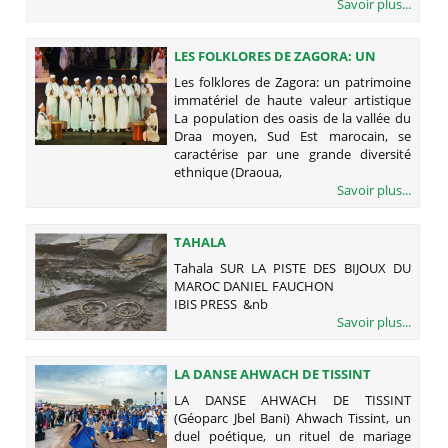
Savoir plus...
LES FOLKLORES DE ZAGORA: UN
PATRIMOINE IMMATÉRIEL DE HAUTE
Les folklores de Zagora: un patrimoine
VALEUR ARTISTIQUE
immatériel de haute valeur artistique
La population des oasis de la vallée du
Draa moyen, Sud Est marocain, se
caractérise par une grande diversité
ethnique (Draoua,
Savoir plus...
TAHALA
Tahala SUR LA PISTE DES BIJOUX DU
MAROC DANIEL FAUCHON
IBIS PRESS &nb
Savoir plus...
LA DANSE AHWACH DE TISSINT
(GÉOPARC JBEL BANI)
LA DANSE AHWACH DE TISSINT
(Géoparc Jbel Bani) Ahwach Tissint, un
duel poétique, un rituel de mariage