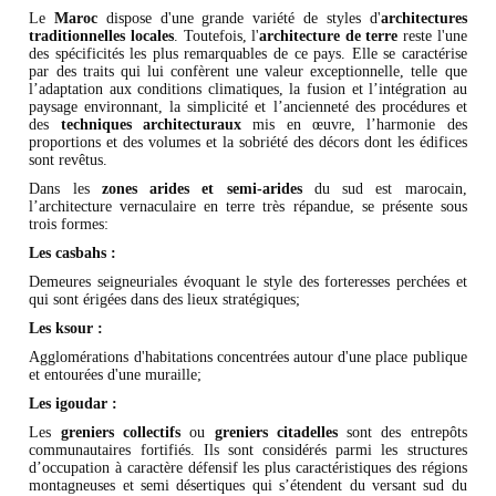
Le
Maroc
dispose d'une grande variété de styles d'
architectures
traditionnelles locales
. Toutefois, l'
architecture de terre
reste l'une
des spécificités les plus remarquables de ce pays. Elle se caractérise
par des traits qui lui confèrent une valeur exceptionnelle, telle que
l’adaptation aux conditions climatiques, la fusion et l’intégration au
paysage environnant, la simplicité et l’ancienneté des procédures et
des
techniques architecturaux
mis en œuvre, l’harmonie des
proportions et des volumes et la sobriété des décors dont les édifices
sont revêtus.
Dans les
zones arides et semi-arides
du sud est marocain,
l’architecture vernaculaire en terre très répandue, se présente sous
trois formes:
Les casbahs :
Demeures seigneuriales évoquant le style des forteresses perchées et
qui sont érigées dans des lieux stratégiques;
Les ksour :
Agglomérations d'habitations concentrées autour d'une place publique
et entourées d'une muraille;
Les igoudar :
Les
greniers collectifs
ou
greniers citadelles
sont des entrepôts
communautaires fortifiés. Ils sont considérés parmi les structures
d’occupation à caractère défensif les plus caractéristiques des régions
montagneuses et semi désertiques qui s’étendent du versant sud du