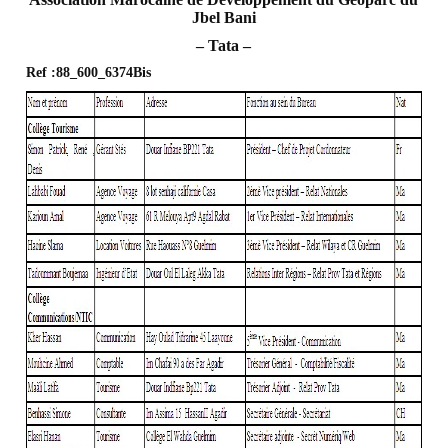
Jbel Bani
– Tata –
Ref :88_600_6374Bis