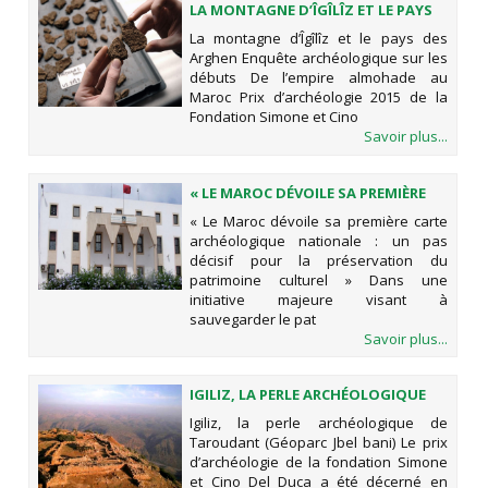
LA MONTAGNE D’ÎGÎLÎZ ET LE PAYS
DES ARGHEN
La montagne d’Îgîlîz et le pays des
Arghen Enquête archéologique sur les
débuts De l’empire almohade au
Maroc Prix d’archéologie 2015 de la
Fondation Simone et Cino
Savoir plus...
« LE MAROC DÉVOILE SA PREMIÈRE
CARTE ARCHÉOLOGIQUE NATIONALE
« Le Maroc dévoile sa première carte
: UN PAS DÉCISIF POUR LA
archéologique nationale : un pas
PRÉSERVATION DU PATRIMOINE
décisif pour la préservation du
CULTUREL »
patrimoine culturel » Dans une
initiative majeure visant à
sauvegarder le pat
Savoir plus...
IGILIZ, LA PERLE ARCHÉOLOGIQUE
DE TAROUDANT (GÉOPARC JBEL
Igiliz, la perle archéologique de
BANI)
Taroudant (Géoparc Jbel bani) Le prix
d’archéologie de la fondation Simone
et Cino Del Duca a été décerné en