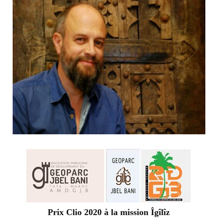
Prix Clio 2020 à la mission Îgîlîz