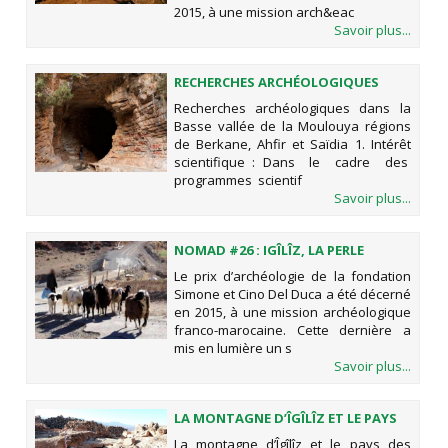
2015, à une mission arch&eac
Savoir plus...
RECHERCHES ARCHÉOLOGIQUES
DANS LA BASSE VALLÉE DE LA
Recherches archéologiques dans la
MOULOUYA RÉGIONS DE BERKANE,
Basse vallée de la Moulouya régions
AHFIR ET SAÏDIA
de Berkane, Ahfir et Saïdia 1. Intérêt
scientifique : Dans le cadre des
programmes scientif
Savoir plus...
NOMAD #26 : IGÎLÎZ, LA PERLE
ARCHÉOLOGIQUE DE TAROUDANT
Le prix d’archéologie de la fondation
Simone et Cino Del Duca a été décerné
en 2015, à une mission archéologique
franco-marocaine. Cette dernière a
mis en lumière un s
Savoir plus...
LA MONTAGNE D’ÎGÎLÎZ ET LE PAYS
DES ARGHEN. RAPPORT 2019
La montagne d’Îgîlîz et le pays des