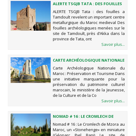
ALERTE TSGJB TATA : DES FOUILLES
A TAMDOULT REVELENT UN
ALERTE TSGJB Tata : des fouilles a
IMPORTANT CENTRE
Tamdoult revelent un important centre
METALLURGIQUE DU MAROC
metallurgique du Maroc medieval Des
MEDIEVAL
fouilles archéologiques menées sur le
site de Tamdoult, près d’Akka dans la
province de Tata, ont
Savoir plus...
CARTE ARCHÉOLOGIQUE NATIONALE
DU MAROC : PRÉSERVATION ET
Carte Archéologique Nationale du
TOURISME
Maroc : Préservation et Tourisme Dans
une initiative marquante pour la
préservation du patrimoine culturel
marocain, le ministère de la Jeunesse,
de la Culture et de la Co
Savoir plus...
NOMAD # 16 : LE CROMLECH DE
MZORA AU MAROC, UN
Nomad # 16 : Le Cromlech de Mzora au
«STONEHENGE» EN MINIATURE
Maroc, un «Stonehenge» en miniature
(GÉOPARC JBEL BANI)
(Géoparc Jbel Bani) Le site de