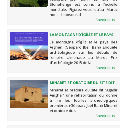
Stonehenge est connu à l’échelle
mondiale. Figurez-vous qu’au Maroc
nous disposons d
Savoir plus...
LA MONTAGNE D’ÎGÎLÎZ ET LE PAYS
DES ARGHEN (GÉOPARC JBEL BANI)
La montagne d’Îgîlîz et le pays des
Arghen (Géoparc Jbel Bani) Enquête
archéologique sur les débuts de
l’empire almohade au Maroc Prix
d’archéologie 2015 de la
Savoir plus...
MINARET ET ORATOIRE DU SITE DIT
“AGADIR AMGHAR” UNE
Minaret et oratoire du site dit “Agadir
RÉHABILITATION QUI DONNE À LIRE
Amghar” une réhabilitation qui donne
LES FOUILLES ARCHÉOLOGIQUES
à lire les fouilles archéologiques
PREMIÈRES (GÉOPARC JBEL BANI)
premières (Géoparc Jbel Bani) Minaret
et oratoire du s
Savoir plus...