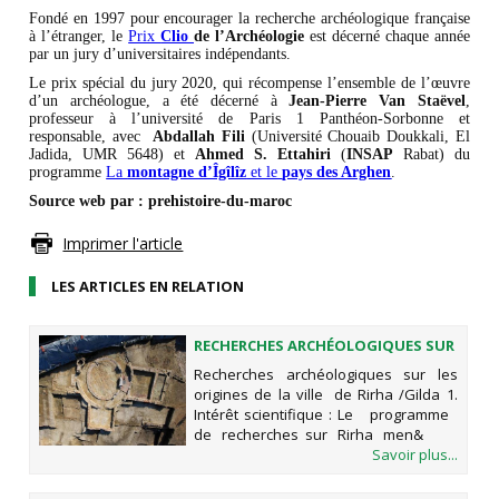
Fondé en 1997 pour encourager la recherche archéologique française
à l’étranger, le
Prix
Clio
de l’Archéologie
est décerné chaque année
par un jury d’universitaires indépendants.
Le prix spécial du jury 2020, qui récompense l’ensemble de l’œuvre
d’un archéologue, a été décerné à
Jean-Pierre Van Staëvel
,
professeur à l’université de Paris 1 Panthéon-Sorbonne et
responsable, avec
Abdallah Fili
(Université Chouaib Doukkali, El
Jadida, UMR 5648) et
Ahmed S. Ettahiri
(
INSAP
Rabat) du
programme
La
montagne d’Îgîlîz
et le
pays des Arghen
.
Source web par : prehistoire-du-maroc
Imprimer l'article
LES ARTICLES EN RELATION
RECHERCHES ARCHÉOLOGIQUES SUR
LES ORIGINES DE LA VILLE DE RIRHA
Recherches archéologiques sur les
/GILDA
origines de la ville de Rirha /Gilda 1.
Intérêt scientifique : Le programme
de recherches sur Rirha men&
Savoir plus...