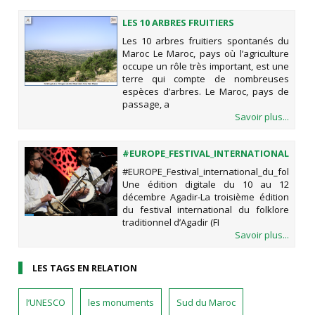
LES 10 ARBRES FRUITIERS
SPONTANÉS DU MAROC
Les 10 arbres fruitiers spontanés du
Maroc Le Maroc, pays où l’agriculture
occupe un rôle très important, est une
terre qui compte de nombreuses
espèces d’arbres. Le Maroc, pays de
passage, a
Savoir plus...
#EUROPE_FESTIVAL_INTERNATIONAL_DU_
: UNE ÉDITION DIGITALE DU 10 AU 12
#EUROPE_Festival_international_du_folklore_
DÉCEMBRE
Une édition digitale du 10 au 12
décembre Agadir-La troisième édition
du festival international du folklore
traditionnel d’Agadir (FI
Savoir plus...
LES TAGS EN RELATION
l’UNESCO
les monuments
Sud du Maroc