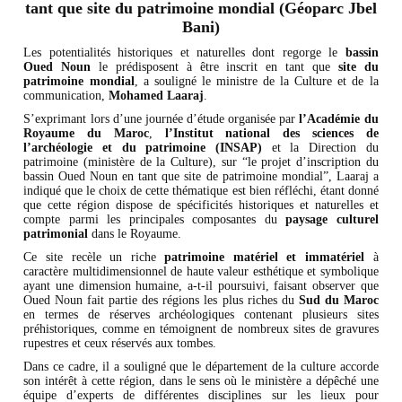
tant que site du patrimoine mondial (Géoparc Jbel
Bani)
Les potentialités historiques et naturelles dont regorge le
bassin
Oued Noun
le prédisposent à être inscrit en tant que
site du
patrimoine mondial
, a souligné le ministre de la Culture et de la
communication,
Mohamed Laaraj
.
S’exprimant lors d’une journée d’étude organisée par
l’Académie du
Royaume du Maroc
,
l’Institut national des sciences de
l’archéologie et du patrimoine (INSAP)
et la Direction du
patrimoine (ministère de la Culture), sur “le projet d’inscription du
bassin Oued Noun en tant que site de patrimoine mondial”, Laaraj a
indiqué que le choix de cette thématique est bien réfléchi, étant donné
que cette région dispose de spécificités historiques et naturelles et
compte parmi les principales composantes du
paysage culturel
patrimonial
dans le Royaume.
Ce site recèle un riche
patrimoine matériel et immatériel
à
caractère multidimensionnel de haute valeur esthétique et symbolique
ayant une dimension humaine, a-t-il poursuivi, faisant observer que
Oued Noun fait partie des régions les plus riches du
Sud du Maroc
en termes de réserves archéologiques contenant plusieurs sites
préhistoriques, comme en témoignent de nombreux sites de gravures
rupestres et ceux réservés aux tombes.
Dans ce cadre, il a souligné que le département de la culture accorde
son intérêt à cette région, dans le sens où le ministère a dépêché une
équipe d’experts de différentes disciplines sur les lieux pour