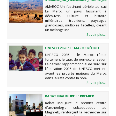
#MAROC_Un_fascinant_périple_au_sud_du_
Le Maroc un pays fascinant à
découvrir. Culture et histoire
millénaires, traditions, paysages
grandioses, multiples facettes, créant
un mélange inc
Savoir plus...
UNESCO 2026 : LE MAROC RÉDUIT
FORTEMENT LE TAUX DE NON-
UNESCO 2026 : le Maroc réduit
SCOLARISATION
fortement le taux de non-scolarisation
Le dernier rapport mondial de suivi sur
l’éducation 2026 de UNESCO met en
avant les progrès majeurs du Maroc
dans la lutte contre la non-
Savoir plus...
RABAT INAUGURE LE PREMIER
CENTRE D'ARCHÉOLOGIE
Rabat inaugure le premier centre
SUBAQUATIQUE AU MAGHREB,
d'archéologie subaquatique au
RENFORÇANT LA RECHERCHE SUR LE
Maghreb, renforçant la recherche sur
PATRIMOINE CULTUREL MAROCAIN