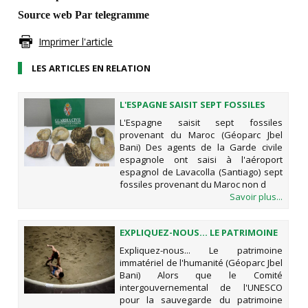
Source web Par telegramme
Imprimer l'article
LES ARTICLES EN RELATION
L'ESPAGNE SAISIT SEPT FOSSILES
PROVENANT DU MAROC (GÉOPARC
L'Espagne saisit sept fossiles
JBEL BANI)
provenant du Maroc (Géoparc Jbel
Bani) Des agents de la Garde civile
espagnole ont saisi à l'aéroport
espagnol de Lavacolla (Santiago) sept
fossiles provenant du Maroc non d
Savoir plus...
EXPLIQUEZ-NOUS... LE PATRIMOINE
IMMATÉRIEL DE L'HUMANITÉ
Expliquez-nous... Le patrimoine
(GÉOPARC JBEL BANI)
immatériel de l'humanité (Géoparc Jbel
Bani) Alors que le Comité
intergouvernemental de l'UNESCO
pour la sauvegarde du patrimoine