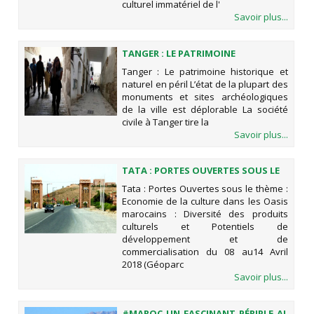
culturel immatériel de l'
Savoir plus...
TANGER : LE PATRIMOINE
HISTORIQUE ET NATUREL EN PÉRIL
Tanger : Le patrimoine historique et
naturel en péril L’état de la plupart des
monuments et sites archéologiques
de la ville est déplorable La société
civile à Tanger tire la
Savoir plus...
TATA : PORTES OUVERTES SOUS LE
THÈME : ECONOMIE DE LA CULTURE
Tata : Portes Ouvertes sous le thème :
DANS LES OASIS MAROCAINS :
Economie de la culture dans les Oasis
DIVERSITÉ DES PRODUITS
marocains : Diversité des produits
CULTURELS ET POTENTIELS DE
culturels et Potentiels de
DÉVELOPPEMENT ET DE
développement et de
COMMERCIALISATION DU 08 AU14
commercialisation du 08 au14 Avril
AVRIL 2018 (GÉOPARC JBEL BANI)
2018 (Géoparc
Savoir plus...
#MAROC_UN_FASCINANT_PÉRIPLE_AU_SU