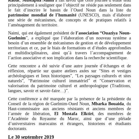
Rabat
,
Mustapha Naimi
a fait savoir que cette journée d’étude tend
principalement à souligner que l’objectif ne réside pas seulement dans
le fait d’inscrire le bassin de l’Oued Noun dans la liste du
patrimoine mondial de l’humanité
(UNESCO), mais d’élaborer
une série de mécanismes, de concepts et de pratiques relatifs à
l’aménagement du territoire.
Naimi, qui est également président de
l’association “Ouaziya Noun-
Guelmim
”, a expliqué que l’élaboration d’un nouveau système a
besoin d’un ensemble de mécanismes de gestion et de développement
territoriaux et ce, par le biais de formations et d’études approfondies
et multidisciplinaires, ainsi qu’à travers l’accompagnement de
l’action associative et son implication dans la recherche scientifique.
Cette rencontre a été suivie d’une autre journée d’échanges et de
réflexion, répartie sur quatre ateliers axées sur “Sites et vestiges
archéologiques et lieux historiques”, “Les paysages culturels et sites
naturels”, “Patrimoine culturel immatériel” et “Conservation et
valorisation du patrimoine culturel et anthropologique (Traditions,
langues, savoir et savoir-faire…)”.
Cette conférence a été marquée par la présence de la présidente du
Conseil de la région de Guelmim-Oued Noun,
Mbarka Bouaida
, du
Haut-commissaire aux anciens résistants et anciens membres de
l’armée de libération,
El Mostafa Elktiri
, des membres de
l’Académie du Royaume du Maroc, ainsi que d’une pléiade
d’universitaires marocains et étrangers, historiens et étudiants
doctorants.
Le 30 septembre 2019