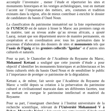
accomplir l’inventaire , mener l’étude et répertorier les sites et
monuments historiques et les vestiges archéologiques, tout en mettant
l’accent sur l’importance des métiers, arts, coutumes et tradition
existants dans la région, afin de mieux contribuer à enrichir le dossier
de candidature du bassin d’Oued Noun.
La classification du patrimoine immatériel sur la liste représentative
de
l’UNESCO
est de nature à hisser le Maroc aux premiers rangs en
la matière, tant au niveau arabe qu’au niveau africain, a ajouté
Laaraj, notant que son département œuvre de manière permanente, en
coopération et en coordination avec tous les partenaires dans le
processus d’élaboration des dossiers de sites et
monuments
tels que
l’oasis de Figuig
et les
greniers collectifs
“
Iguidar
” et d’autres sites
culturels et naturels.
Pour sa part, le Chancelier de l’Académie du Royaume du Maroc,
Mohamed Kettani
a souligné que cette journée d’étude a pour
objectif d’identifier les monuments historiques et architecturaux et les
biens culturels réels du bassin Oued Noun et de sensibiliser le public
à l’importance de protéger ce patrimoine de la dégradation.
Kettani a, de même, fait savoir que l’Académie du Royaume du
Maroc a veillé depuis sa création à la préservation du patrimoine
culturel et civilisationnel marocain dans ses différentes facettes, tout
en mettant en exergue le patrimoine intellectuel et matériel du
Royaume.
Pour sa part, l’enseignant chercheur à l’Institut universitaire de la
recherche scientifique, relevant de
l’Université Mohammed V à