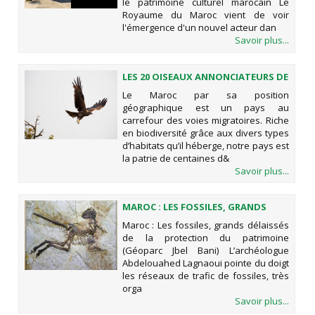
le patrimoine culturel marocain Le
Royaume du Maroc vient de voir
l'émergence d'un nouvel acteur dan
Savoir plus...
LES 20 OISEAUX ANNONCIATEURS DE
PRINTEMPS
Le Maroc par sa position
géographique est un pays au
carrefour des voies migratoires. Riche
en biodiversité grâce aux divers types
d’habitats qu’il héberge, notre pays est
la patrie de centaines d&
Savoir plus...
MAROC : LES FOSSILES, GRANDS
DÉLAISSÉS DE LA PROTECTION DU
Maroc : Les fossiles, grands délaissés
PATRIMOINE (GÉOPARC JBEL BANI)
de la protection du patrimoine
(Géoparc Jbel Bani) L’archéologue
Abdelouahed Lagnaoui pointe du doigt
les réseaux de trafic de fossiles, très
orga
Savoir plus...