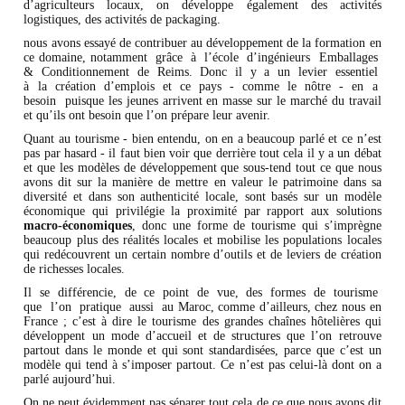
d’agriculteurs locaux, on développe également des activités
logistiques, des activités de packaging.
nous avons essayé de contribuer au développement de la formation en
ce domaine, notamment grâce à l’école d’ingénieurs Emballages
& Conditionnement de Reims. Donc il y a un levier essentiel
à la création d’emplois et ce pays - comme le nôtre - en a
besoin puisque les jeunes arrivent en masse sur le marché du travail
et qu’ils ont besoin que l’on prépare leur avenir.
Quant au tourisme - bien entendu, on en a beaucoup parlé et ce n’est
pas par hasard - il faut bien voir que derrière tout cela il y a un débat
et que les modèles de développement que sous-tend tout ce que nous
avons dit sur la manière de mettre en valeur le patrimoine dans sa
diversité et dans son authenticité locale, sont basés sur un modèle
économique qui privilégie la proximité par rapport aux solutions
macro-économiques
, donc une forme de tourisme qui s’imprègne
beaucoup plus des réalités locales et mobilise les populations locales
qui redécouvrent un certain nombre d’outils et de leviers de création
de richesses locales.
Il se différencie, de ce point de vue, des formes de tourisme
que l’on pratique aussi au Maroc, comme d’ailleurs, chez nous en
France ; c’est à dire le tourisme des grandes chaînes hôtelières qui
développent un mode d’accueil et de structures que l’on retrouve
partout dans le monde et qui sont standardisées, parce que c’est un
modèle qui tend à s’imposer partout. Ce n’est pas celui-là dont on a
parlé aujourd’hui.
On ne peut évidemment pas séparer tout cela de ce que nous avons dit