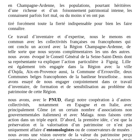
en Champagne-Ardenne, les populations, pourtant héritières
d’une richesse et d’un foisonnement patrimonial intense, les
connaissent parfois fort mal, ou du moins n’en ont pas
tiré forcément toute la fierté indispensable pour bien les faire
connaître.
Ce travail d’inventaire et d’expertise, nous le menons en
commun avec les collectivités françaises ou francophones qui
ont conclu un accord avec la Région Champagne-Ardenne, de
telle sorte que nous soyons complémentaires les uns des autres.
nous avons évoqué le Conseil Général de la Seine-Saint-Denis dont
sa représentante va expliquer l’action particulière à Figuig. Lille
est également très engagée dans la Région avec la ville
d’Oujda, Aix-en-Provence aussi, la Commune d’Errouville, deux
Communes belges francophones de la banlieue bruxelloise... nous
avons essayé de nous engager conjointement dans ce travail
d’inventaire, de formation et de sensibilisation au problème du
patrimoine de cette Région.
nous avons, avec le
PNUD
, élargi notre coopération à d’autres
collectivités, notamment en Espagne et en Italie, avec
principalement Côme (et un certain nombre d’associations non
gouvernementales italiennes) et avec Malaga. nous faisons cette
action dans un triple esprit. D’abord, la première idée, c’est que la
préservation et la valorisation d’un patrimoine ce n’est pas
uniquement affaire d’
entomologistes
ou de conservateurs de musées :
nous avons une vision ouverte de la valeur du patrimoine perçu
comme quelque chose qui non seulement s’appuie sur le passé, mais