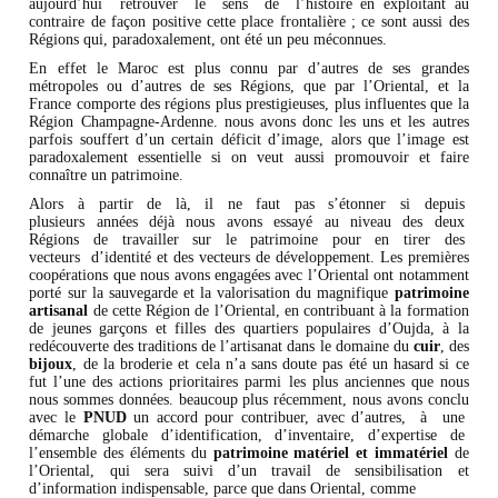
aujourd’hui retrouver le sens de l’histoire en exploitant au
contraire de façon positive cette place frontalière ; ce sont aussi des
Régions qui, paradoxalement, ont été un peu méconnues.
En effet le Maroc est plus connu par d’autres de ses grandes
métropoles ou d’autres de ses Régions, que par l’Oriental, et la
France comporte des régions plus prestigieuses, plus influentes que la
Région Champagne-Ardenne. nous avons donc les uns et les autres
parfois souffert d’un certain déficit d’image, alors que l’image est
paradoxalement essentielle si on veut aussi promouvoir et faire
connaître un patrimoine.
Alors à partir de là, il ne faut pas s’étonner si depuis
plusieurs années déjà nous avons essayé au niveau des deux
Régions de travailler sur le patrimoine pour en tirer des
vecteurs d’identité et des vecteurs de développement. Les premières
coopérations que nous avons engagées avec l’Oriental ont notamment
porté sur la sauvegarde et la valorisation du magnifique
patrimoine
artisanal
de cette Région de l’Oriental, en contribuant à la formation
de jeunes garçons et filles des quartiers populaires d’Oujda, à la
redécouverte des traditions de l’artisanat dans le domaine du
cuir
, des
bijoux
, de la broderie et cela n’a sans doute pas été un hasard si ce
fut l’une des actions prioritaires parmi les plus anciennes que nous
nous sommes données. beaucoup plus récemment, nous avons conclu
avec le
PNUD
un accord pour contribuer, avec d’autres, à une
démarche globale d’identification, d’inventaire, d’expertise de
l’ensemble des éléments du
patrimoine matériel et immatériel
de
l’Oriental, qui sera suivi d’un travail de sensibilisation et
d’information indispensable, parce que dans Oriental, comme