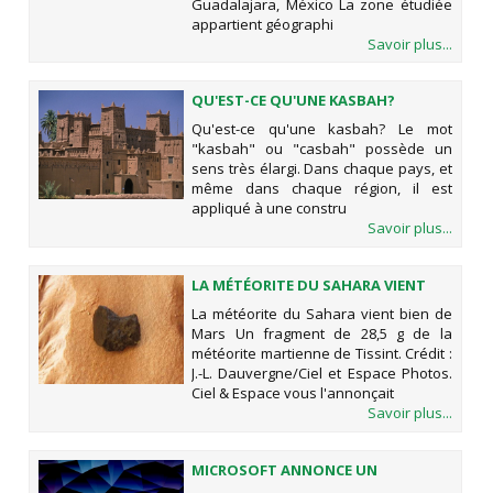
Guadalajara, México La zone étudiée
appartient géographi
Savoir plus...
QU'EST-CE QU'UNE KASBAH?
Qu'est-ce qu'une kasbah? Le mot
"kasbah" ou "casbah" possède un
sens très élargi. Dans chaque pays, et
même dans chaque région, il est
appliqué à une constru
Savoir plus...
LA MÉTÉORITE DU SAHARA VIENT
BIEN DE MARS
La météorite du Sahara vient bien de
Mars Un fragment de 28,5 g de la
météorite martienne de Tissint. Crédit :
J.-L. Dauvergne/Ciel et Espace Photos.
Ciel & Espace vous l'annonçait
Savoir plus...
MICROSOFT ANNONCE UN
WINDOWS 10 GRATUIT ET LES