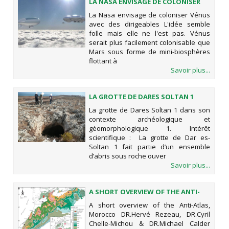
LA NASA ENVISAGE DE COLONISER
VÉNUS AVEC DES DIRIGEABLES
La Nasa envisage de coloniser Vénus
avec des dirigeables L'idée semble
folle mais elle ne l'est pas. Vénus
serait plus facilement colonisable que
Mars sous forme de mini-biosphères
flottant à
Savoir plus...
LA GROTTE DE DARES SOLTAN 1
DANS SON CONTEXTE
La grotte de Dares Soltan 1 dans son
ARCHÉOLOGIQUE ET
contexte archéologique et
GÉOMORPHOLOGIQUE
géomorphologique 1. Intérêt
scientifique : La grotte de Dar es-
Soltan 1 fait partie d’un ensemble
d’abris sous roche ouver
Savoir plus...
A SHORT OVERVIEW OF THE ANTI-
ATLAS, MOROCCO
A short overview of the Anti-Atlas,
Morocco DR.Hervé Rezeau, DR.Cyril
Chelle-Michou & DR.Michael Calder