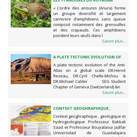
LES 11 ANOURES DU ROYAUME
« L’ordre des anoures (Anura) forme
un groupe diversifié et largement
carnivore d’amphibiens sans queue
composé notamment des grenouilles
et des crapauds. Ces amphibiens
pondent leurs œufs dans l
Savoir plus...
A PLATE TECTONIC EVOLUTION OF
THE ANTI-ATLAS ON A GLOBAL
A plate tectonic evolution of the Anti-
SCALE
Atlas on a global scale DR.Hervé
Rezeau, DR.Cyril Chelle-Michou &
DR.Michael Calder SEG Student
Chapter of Geneva (Switzerland) &n
Savoir plus...
CONTEXT GEOGHRAPHIQUE ,
GEOLOGIQUE ET
Context geoghraphique , geologique et
HYDROGEOLOGIQUE
hydrogeologique Professeur Bakkali
Saad et Professeur Bouyalaoui Jaâfar
Universidad de Guadalajara