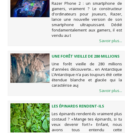
DE GAMERS, VRAIMENT ?
Razer Phone 2 : un smartphone de
gamers, vraiment ? Le constructeur
d'ordinateurs pour joueurs, Razer,
lance une nouvelle version de son
smartphone ultrapuissant. Dédié
fondamentalement aux gamers, il est
vendu au t
Savoir plus...
UNE FORÊT VIEILLE DE 280 MILLIONS
D'ANNÉES DÉCOUVERTE... EN
Une forêt vieille de 280 millions
ANTARCTIQUE
d'années découverte... en Antarctique
L’Antarctique n’a pas toujours été cette
étendue blanche et glacée qui la
caractérise auj
Savoir plus...
LES ÉPINARDS RENDENT-ILS
VRAIMENT PLUS COSTAUD ?
Les épinards rendent-ils vraiment plus
costaud ? « Mange tes épinards, si tu
veux devenir fort ! » Enfant, nous
avons tous entendu cette