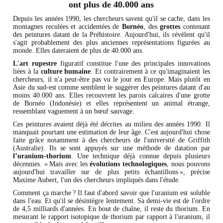
ont plus de 40.000 ans
Depuis les années 1990, les chercheurs savent qu'il se cache, dans les
montagnes reculées et accidentées de
Bornéo
, des
grottes
contenant
des peintures datant de la Préhistoire. Aujourd'hui, ils révèlent qu'il
s'agit probablement des plus anciennes représentations figurées au
monde. Elles dateraient de plus de 40.000 ans.
L'art rupestre
figuratif constitue l'une des principales innovations
liées à la
culture humaine
. Et contrairement à ce qu'imaginaient les
chercheurs, il n'a peut-être pas vu le jour en Europe. Mais plutôt en
Asie du sud-est comme semblent le suggérer des peintures datant d'au
moins 40.000 ans. Elles recouvrent les parois calcaires d'une grotte
de Bornéo (Indonésie) et elles représentent un animal étrange,
ressemblant vaguement à un bœuf sauvage.
Ces peintures avaient déjà été décrites au milieu des années 1990. Il
manquait pourtant une estimation de leur âge. C'est aujourd'hui chose
faite grâce notamment à des chercheurs de l'université de Griffith
(Australie). Ils se sont appuyés sur une méthode de datation par
l’uranium-thorium
. Une technique déjà connue depuis plusieurs
décennies. « Mais avec les
évolutions technologiques
, nous pouvons
aujourd'hui travailler sur de plus petits échantillons », précise
Maxime Aubert, l'un des chercheurs impliqués dans l'étude.
Comment ça marche ? Il faut d'abord savoir que l'uranium est soluble
dans l'eau. Et qu'il se désintègre lentement. Sa demi-vie est de l'ordre
de 4,5 milliards d'années. En bout de chaîne, il reste du thorium. En
mesurant le rapport isotopique de thorium par rapport à l'uranium, il