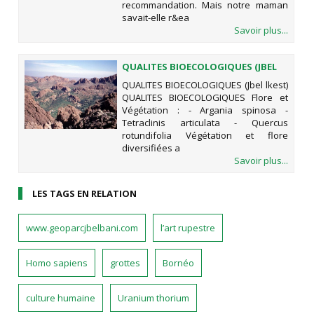
recommandation. Mais notre maman
savait-elle r&ea
Savoir plus...
QUALITES BIOECOLOGIQUES (JBEL
LKEST)
QUALITES BIOECOLOGIQUES (Jbel lkest)
QUALITES BIOECOLOGIQUES Flore et
Végétation : - Argania spinosa -
Tetraclinis articulata - Quercus
rotundifolia Végétation et flore
diversifiées a
Savoir plus...
LES TAGS EN RELATION
www.geoparcjbelbani.com
l’art rupestre
Homo sapiens
grottes
Bornéo
culture humaine
Uranium thorium