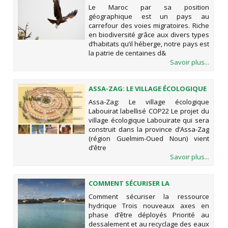
PRINTEMPS
Le Maroc par sa position
géographique est un pays au
carrefour des voies migratoires. Riche
en biodiversité grâce aux divers types
d’habitats qu’il héberge, notre pays est
la patrie de centaines d&
Savoir plus...
ASSA-ZAG: LE VILLAGE ÉCOLOGIQUE
LABOUIRAT LABELLISÉ COP22
Assa-Zag: Le village écologique
Labouirat labellisé COP22 Le projet du
village écologique Labouirate qui sera
construit dans la province d’Assa-Zag
(région Guelmim-Oued Noun) vient
d’être
Savoir plus...
COMMENT SÉCURISER LA
RESSOURCE HYDRIQUE
Comment sécuriser la ressource
hydrique Trois nouveaux axes en
phase d’être déployés Priorité au
dessalement et au recyclage des eaux