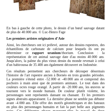
En bas à gauche de cette photo, le dessin d’un bœuf sauvage datant
de plus de 40.000 ans. © Luc-Henro Fage
Les premiers artistes originaires d’Asie
Ainsi, les chercheurs ont ici prélevé, autour des dessins rupestres, des
échantillons de carbonate de calcium pour lesquels ils ont pu
déterminer ce
rapport uranium
/thorium. Conclusion : la
représentation de cet animal sauvage date d'au moins 40.000 ans.
Jusqu'alors, la palme du plus vieux dessin du monde revenait à celui
d'un babiroussa de 35.400 ans également découvert en Indonésie.
Ces résultats permettent aux chercheurs de découper désormais
l'histoire de l'art rupestre ancien à Bornéo en trois grandes périodes.
La première s'étend entre -52.000 et -40.000 ans et comprend des
pochoirs à main ainsi que de premiers animaux. Le tout dans des
couleurs ocres rouge orangé. À partir de -20.000 ans, les œuvres se
tournent vers le monde humain. De couleur plutôt violette, les
personnages sont représentés dansant ou chassant. Et les premiers
signes abstraits apparaissent. La dernière phase ne semble pas débuter
avant -4.000 ans. Elle offre des motifs géométriques et des bateaux
en plus des personnages humains et fait la part belle aux pigments
noirs. Ces différentes phases marquent-elles le travail de deux