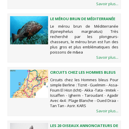
Savoir plus...
LE MÉROU BRUN DE MÉDITERRANÉE
(EPINEPHELUS MARGINATUS)
Le mérou brun de Méditerranée
(Epinephelus marginatus) Très
recherché par les plongeurs-
chasseurs, le mérou brun est l’un des
plus gros et plus emblématiques des
poissons de m&ea
Savoir plus...
CIRCUITS CHEZ LES HOMMES BLEUS
Circuits chez les Hommes bleus Pour
simple Berline : Tiznit - Guelmim - Assa-
Foum El Hisn (Icht) - Akka -Tata - Imitek -
Issaffen - Igherm - Taroudant - Agadir
Avec 4x4 : Plage Blanche - Oued Draa -
Tan Tan - Asrir. KARS
Savoir plus...
LES 20 OISEAUX ANNONCIATEURS DE