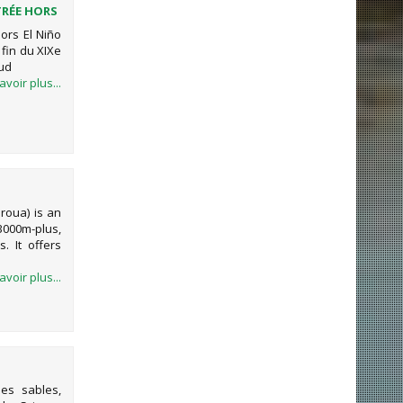
TRÉE HORS
ors El Niño
fin du XIXe
aud
avoir plus...
iroua) is an
(3000m-plus,
. It offers
avoir plus...
es sables,