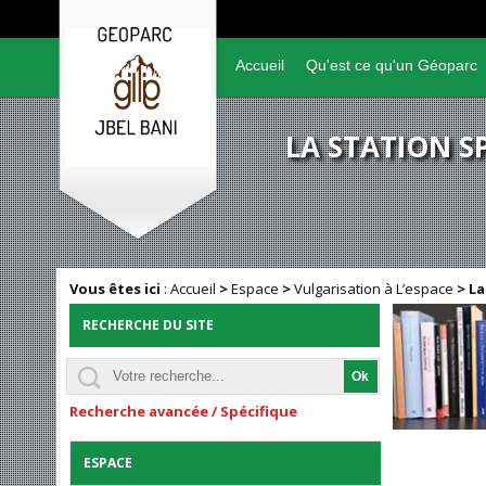
Accueil
Qu'est ce qu'un Géoparc
LA STATION S
Vous êtes ici
:
Accueil
>
Espace
>
Vulgarisation à L’espace
>
La
RECHERCHE DU SITE
Recherche avancée / Spécifique
ESPACE