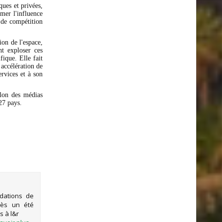
iques et privées,
imer l'influence
 de compétition
ion de l'espace,
nt exploser ces
fique. Elle fait
 accélération de
ervices et à son
elon des médias
27 pays.
MAROC-
dations de
près un été
s à l&r