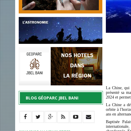
La Chine, qui 
présenté sa ma
BLOG GÉOPARC JBEL BANI
2024 et permett
La Chine a dév
orbite à l'hor
ans en alternan
Baptisée Palai
internationale