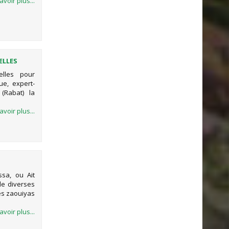
avoir plus...
ELLES
elles pour
ue, expert-
(Rabat) la
avoir plus...
sa, ou Ait
de diverses
es zaouiyas
avoir plus...