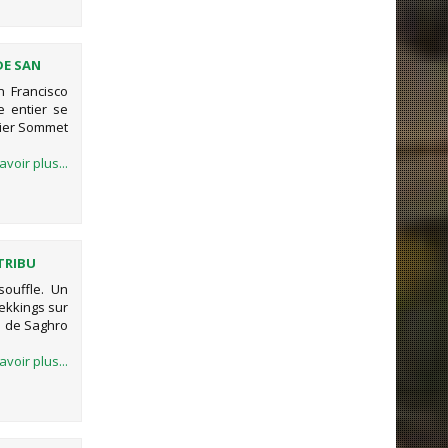
DE SAN
 Francisco
e entier se
mier Sommet
avoir plus...
 TRIBU
ouffle. Un
rekkings sur
s de Saghro
avoir plus...