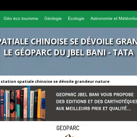
Géo éco tourisme
Géologie
Ecologie
Astronomie et Météorito
PATIALE CHINOISE SE DÉVOILE GR
LE GÉOPARC DU JBEL BANI - TATA
 station spatiale chinoise se dévoile grandeur nature