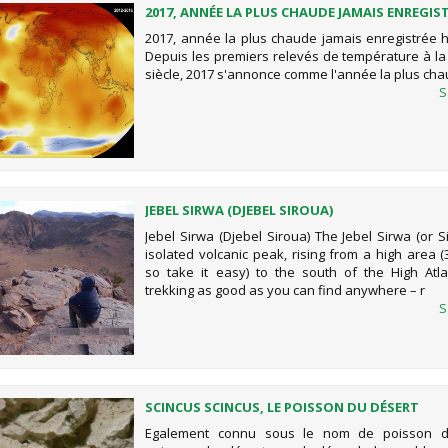
2017, ANNÉE LA PLUS CHAUDE JAMAIS ENREGIS
EL NIÑO
2017, année la plus chaude jamais enregistrée h
Depuis les premiers relevés de température à la 
siècle, 2017 s'annonce comme l'année la plus ch
S
JEBEL SIRWA (DJEBEL SIROUA)
Jebel Sirwa (Djebel Siroua) The Jebel Sirwa (or S
isolated volcanic peak, rising from a high area 
so take it easy) to the south of the High Atlas
trekking as good as you can find anywhere – r
S
SCINCUS SCINCUS, LE POISSON DU DÉSERT
Egalement connu sous le nom de poisson d