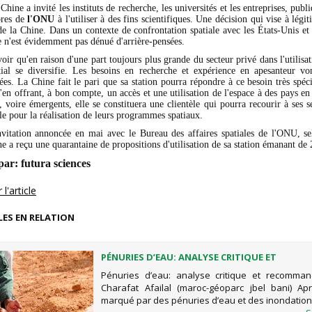
 Chine a invité les instituts de recherche, les universités et les entreprises, publ
res de
l'ONU
à l'utiliser à des fins scientifiques. Une décision qui vise à légit
 de la Chine. Dans un contexte de confrontation spatiale avec les États-Unis et
 n'est évidemment pas dénué d'arrière-pensées.
avoir qu'en raison d'une part toujours plus grande du secteur privé dans l'utilisat
ial se diversifie. Les besoins en recherche et expérience en apesanteur vo
es. La Chine fait le pari que sa station pourra répondre à ce besoin très spéci
'en offrant, à bon compte, un accès et une utilisation de l'espace à des pays en
voire émergents, elle se constituera une clientèle qui pourra recourir à ses s
ale pour la réalisation de leurs programmes spatiaux.
nvitation annoncée en mai avec le Bureau des affaires spatiales de l'ONU, s
ne a reçu une quarantaine de propositions d'utilisation de sa station émanant de 
par:
futura sciences
l'article
LES EN RELATION
PÉNURIES D’EAU: ANALYSE CRITIQUE ET
RECOMMANDATIONS DE CHARAFAT AFAILAL (
Pénuries d’eau: analyse critique et recomman
GÉOPARC JBEL BANI)
Charafat Afailal (maroc-géoparc jbel bani) A
marqué par des pénuries d’eau et des inondation