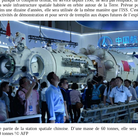
puisque ce complexe orbital, en service depuis 1998, ne sera pas remplacé, la 
la seule infrastructure spatiale habitée en orbite autour de la Terre. Prévue p
ns une dizaine d'années, elle sera utilisée de la même manière que l'ISS. C'est
activités de démonstration et pour servir de tremplin aux étapes futures de l’exp
 partie de la station spatiale chinoise. D’une masse de 60 tonnes, elle sera 
00 tonnes !© AFP