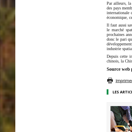
Par ailleurs, la
des pays memb
internationale
économique, ce
Il faut aussi s
le marché spat
prochaines anné
donc le pari qu
développement, 
industrie spati
Depuis cette i
chinois, la Chi
Source web 
Imprimer 
LES ARTIC