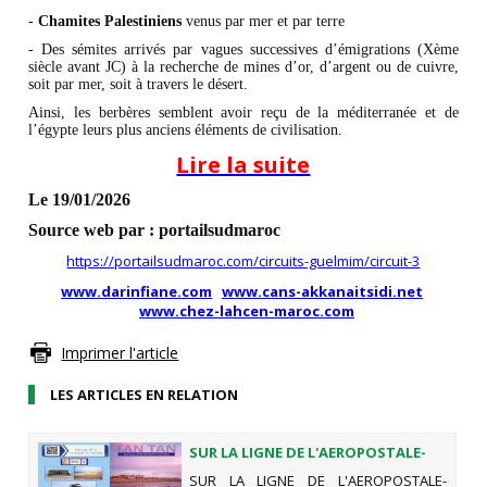
-
Chamites Palestiniens
venus par mer et par terre
- Des sémites arrivés par vagues successives d’émigrations (Xème
siècle avant JC) à la recherche de mines d’or, d’argent ou de cuivre,
soit par mer, soit à travers le désert.
Ainsi, les berbères semblent avoir reçu de la méditerranée et de
l’égypte leurs plus anciens éléments de civilisation.
Lire la suite
Le 19/01/2026
Source web par : portailsudmaroc
https://portailsudmaroc.com/circuits-guelmim/circuit-3
www.darinfiane.com
www.cans-akkanaitsidi.net
www.chez-lahcen-maroc.com
Imprimer l'article
LES ARTICLES EN RELATION
SUR LA LIGNE DE L'AEROPOSTALE-
GEOPARC JBEL BANI
SUR LA LIGNE DE L'AEROPOSTALE-