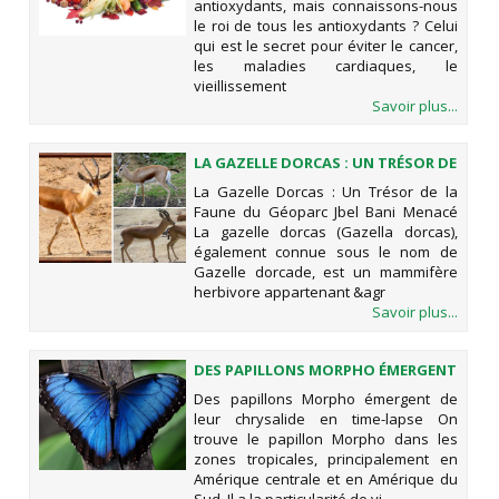
antioxydants, mais connaissons-nous
le roi de tous les antioxydants ? Celui
qui est le secret pour éviter le cancer,
les maladies cardiaques, le
vieillissement
Savoir plus...
LA GAZELLE DORCAS : UN TRÉSOR DE
LA FAUNE DU GÉOPARC JBEL BANI
La Gazelle Dorcas : Un Trésor de la
MENACÉ
Faune du Géoparc Jbel Bani Menacé
La gazelle dorcas (Gazella dorcas),
également connue sous le nom de
Gazelle dorcade, est un mammifère
herbivore appartenant &agr
Savoir plus...
DES PAPILLONS MORPHO ÉMERGENT
DE LEUR CHRYSALIDE EN TIME-LAPSE
Des papillons Morpho émergent de
leur chrysalide en time-lapse On
trouve le papillon Morpho dans les
zones tropicales, principalement en
Amérique centrale et en Amérique du