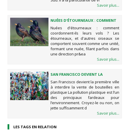
Sud. Il a la particularité de vi
Savoir plus...
NUÉES D'ÉTOURNEAUX : COMMENT
COORDONNENT-ILS LEURS VOLS ?
Nuées d'étourneaux : comment
coordonnent-ils leurs vols ? Les
étourneaux, et d'autres oiseaux se
comportent souvent comme une unité,
formant une nuée, filant parfois dans
une direction pr&ea
Savoir plus...
SAN FRANCISCO DEVIENT LA
PREMIÈRE VILLE À INTERDIRE LA
San Francisco devient la première ville
VENTE DE BOUTEILLES EN
à interdire la vente de bouteilles en
PLASTIQUE
plastique La pollution plastique est l’un
des principaux fardeaux pour
l’environnement. Croyez-le ou non, on
jette suffisamment d
Savoir plus...
LES TAGS EN RELATION