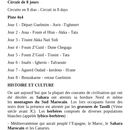
Circuit de 8 jours
Circuito en 8 dias - Circuit in 8 days
Piste 4x4
Jour 1 - Départ Guelmim - Asrir -Tighmert
Jour 2 - Assa - Foum el Hisn - Akka - Tata
Jour 3 - Tissint Akka Nait Sidi
Jour 4 - Foum Z'Guid - Dune Chegaga
Jour 5 - Foum Z'Guid - Tissint - Tata
Jour 6 - Issafn - Igherm - Tafraoute
Jour 7 - Aguerd Oudad - kerdous - Ifrane
Jour 8 - Bouzakarne - retour Guelmim
HISTOIRE ET CULTURE
On sait aujourd’hui que la plupart des courants de civilisation qui ont
été décelés au
Sahara
ont atteints sa bordure Nord et même
les
montagnes du Sud Marocain
. Les 1ers occupants furent des
noirs dont la présence est attestée par les
gravures de Tassili
(Vème
siècle avant JC). Les
berbères
composés de diverses populations
blanches (appelée
lybico-berbères
) :
- Méditerranéenne qui aurait peuplé l’Espagne, le Maroc, le
Sahara
Marocain
et les Canaries.