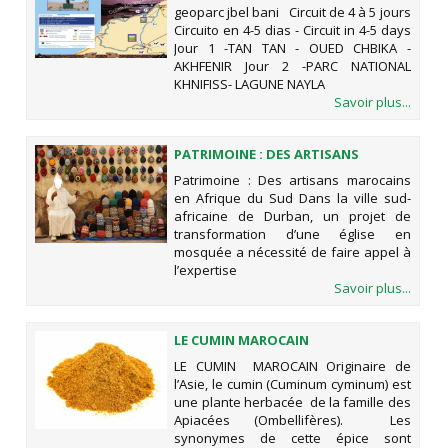
geoparc jbel bani Circuit de 4 à 5 jours
Circuito en 4-5 dias - Circuit in 4-5 days
Jour 1 -TAN TAN - OUED CHBIKA -
AKHFENIR Jour 2 -PARC NATIONAL
KHNIFISS- LAGUNE NAYLA
Savoir plus...
PATRIMOINE : DES ARTISANS
MAROCAINS EN AFRIQUE DU SUD
Patrimoine : Des artisans marocains
en Afrique du Sud Dans la ville sud-
africaine de Durban, un projet de
transformation d’une église en
mosquée a nécessité de faire appel à
l’expertise
Savoir plus...
LE CUMIN MAROCAIN
LE CUMIN MAROCAIN Originaire de
l’Asie, le cumin (Cuminum cyminum) est
une plante herbacée de la famille des
Apiacées (Ombellifères). Les
synonymes de cette épice sont