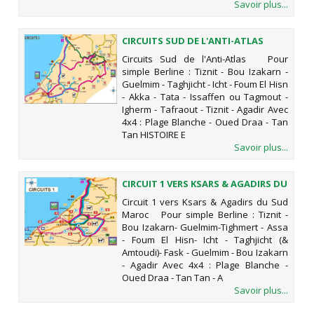
Savoir plus...
CIRCUITS SUD DE L'ANTI-ATLAS
Circuits Sud de l'Anti-Atlas Pour
simple Berline : Tiznit - Bou Izakarn -
Guelmim - Taghjicht - Icht - Foum El Hisn
- Akka - Tata - Issaffen ou Tagmout -
Igherm - Tafraout - Tiznit - Agadir Avec
4x4 : Plage Blanche - Oued Draa - Tan
Tan HISTOIRE E
Savoir plus...
CIRCUIT 1 VERS KSARS & AGADIRS DU
SUD MAROC
Circuit 1 vers Ksars & Agadirs du Sud
Maroc Pour simple Berline : Tiznit -
Bou Izakarn- Guelmim-Tighmert - Assa
- Foum El Hisn- Icht - Taghjicht (&
Amtoudi)- Fask - Guelmim - Bou Izakarn
- Agadir Avec 4x4 : Plage Blanche -
Oued Draa - Tan Tan - A
Savoir plus...