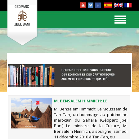
M. BENSALEM HIMMICH: LE
MOUSSEM DE TAN TAN, UN
M. Bensalem Himmich: Le Moussem de
HOMMAGE AU PATRIMOINE
Tan Tan, un hommage au patrimoine
MAROCAIN DU SAHARA (GÉOPARC
marocain du Sahara (Géoparc Jbel
JBEL BANI)
Bani) Le ministre de la Culture, M.
Bensalem Himmich, a souligné, samedi
11 décembre 2010 à Tan-Tan, qu