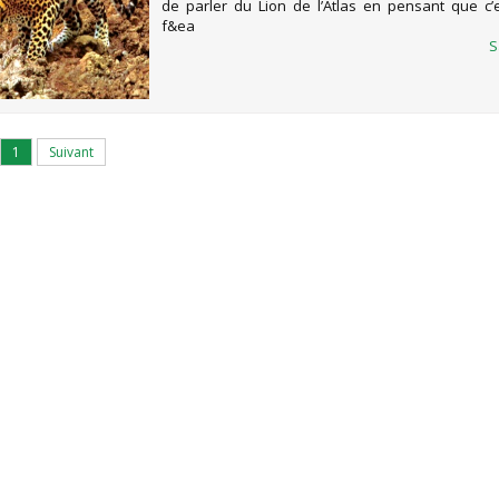
de parler du Lion de l’Atlas en pensant que c’e
f&ea
S
1
Suivant