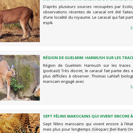
D’après plusieurs sources recoupées par Ecolo
observations récentes de caracal ont été faite
d’une localité du royaume. Le caracal qui fait par
esp&
S
RÉGION DE GUELMIM: HARMUSH SUR LES TRAC
CARACAL (PODCAST)
Région de Guelmim: Harmush sur les traces 
(podcast) Très discret, le caracal fait partie des
plus difficiles à observer. Thomas Lahlafi biolog
marocain engagé avec
S
SEPT FÉLINS MAROCAINS QUI VIVENT ENCORE À
SAUVAGE... MAIS PLUS POUR LONGTEMPS (GÉO
Sept félins marocains qui vivent encore à l’état
BANI)
mais plus pour longtemps (Géoparc Jbel Bani) O