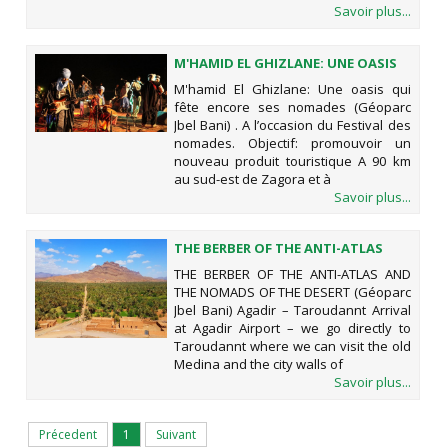
Savoir plus...
M'HAMID EL GHIZLANE: UNE OASIS
QUI FÊTE ENCORE SES NOMADES
M'hamid El Ghizlane: Une oasis qui
(GÉOPARC JBEL BANI)
fête encore ses nomades (Géoparc
Jbel Bani) . A l’occasion du Festival des
nomades. Objectif: promouvoir un
nouveau produit touristique A 90 km
au sud-est de Zagora et à
Savoir plus...
THE BERBER OF THE ANTI-ATLAS
AND THE NOMADS OF THE DESERT
THE BERBER OF THE ANTI-ATLAS AND
(GÉOPARC JBEL BANI)
THE NOMADS OF THE DESERT (Géoparc
Jbel Bani) Agadir – Taroudannt Arrival
at Agadir Airport – we go directly to
Taroudannt where we can visit the old
Medina and the city walls of
Savoir plus...
Précedent
1
Suivant