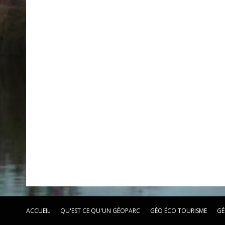
ACCUEIL
QU'EST CE QU'UN GÉOPARC
GÉO ÉCO TOURISME
GÉ