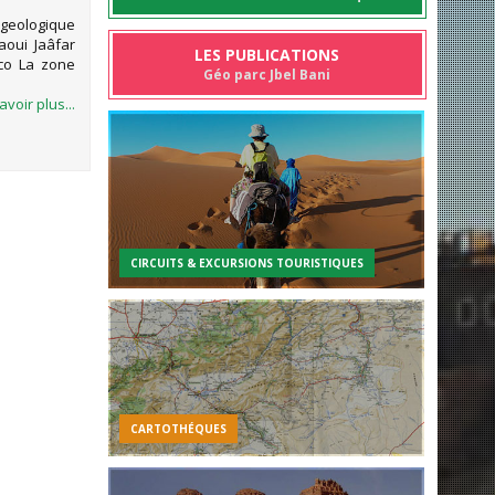
geologique
aoui Jaâfar
LES PUBLICATIONS
co La zone
Géo parc Jbel Bani
avoir plus...
CIRCUITS & EXCURSIONS TOURISTIQUES
CARTOTHÉQUES