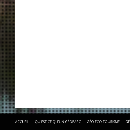
ACCUEIL
QU'EST CE QU'UN GÉOPARC
GÉO ÉCO TOURISME
GÉ