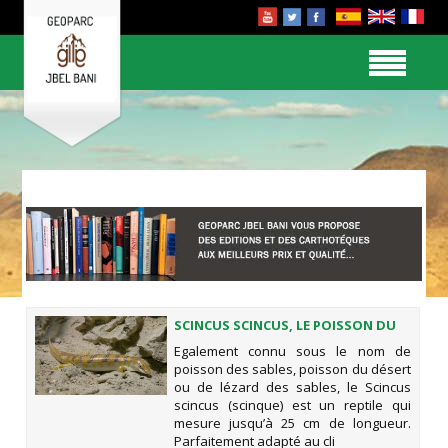
SCINCUS SCINCUS, LE POISSON DU
DÉSERT
Egalement connu sous le nom de
poisson des sables, poisson du désert
ou de lézard des sables, le Scincus
scincus (scinque) est un reptile qui
mesure jusqu’à 25 cm de longueur.
Parfaitement adapté au cli