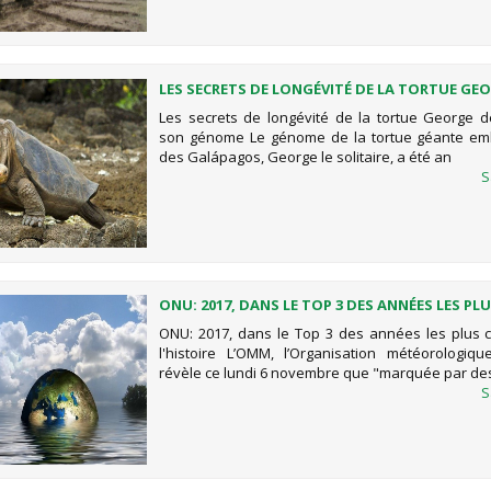
LES SECRETS DE LONGÉVITÉ DE LA TORTUE GE
DÉVOILÉS PAR SON GÉNOME
Les secrets de longévité de la tortue George d
son génome Le génome de la tortue géante em
des Galápagos, George le solitaire, a été an
S
ONU: 2017, DANS LE TOP 3 DES ANNÉES LES PL
CHAUDES DE L'HISTOIRE
ONU: 2017, dans le Top 3 des années les plus
l'histoire L’OMM, l’Organisation météorologiq
révèle ce lundi 6 novembre que "marquée par d
S