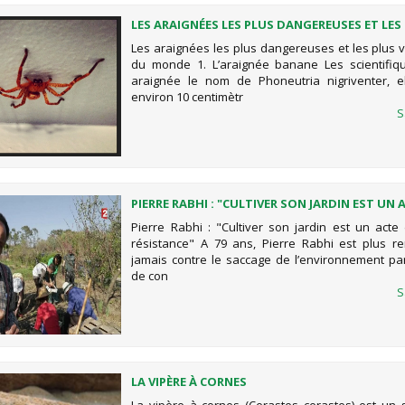
LES ARAIGNÉES LES PLUS DANGEREUSES ET LES
VENIMEUSES DU MONDE
Les araignées les plus dangereuses et les plus
du monde 1. L’araignée banane Les scientifiq
araignée le nom de Phoneutria nigriventer, e
environ 10 centimètr
S
PIERRE RABHI : "CULTIVER SON JARDIN EST UN 
LÉGITIME RÉSISTANCE"
Pierre Rabhi : "Cultiver son jardin est un acte 
résistance" A 79 ans, Pierre Rabhi est plus 
jamais contre le saccage de l’environnement par
de con
S
LA VIPÈRE À CORNES