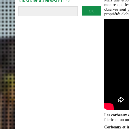
Mais une étud
S’INSCRIRE AU NEWSLETTER
montre que les
observés sont 
propriétés d'obj
Les
corbeaux 
fabricant un o
Corbeaux et int