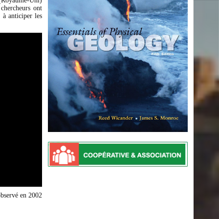
 (Royaume-Uni)
chercheurs ont
à anticiper les
observé en 2002