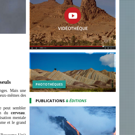
seuls
PHOTOTHÉQUES
inges. Mais une
r eux-mêmes des
PUBLICATIONS
& ÉDITIONS
e peut sembler
ion du
cerveau
.
isation mentale
mme et le grand