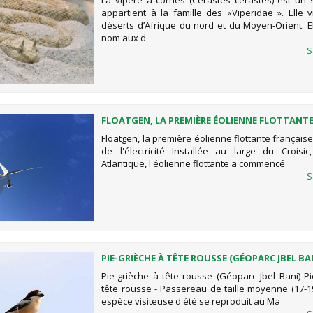
La vipère à cornes (Cerastes cerastes) est un 
appartient à la famille des «Viperidae ». Elle v
déserts d’Afrique du nord et du Moyen-Orient. El
nom aux d
S
FLOATGEN, LA PREMIÈRE ÉOLIENNE FLOTTANT
FRANÇAISE À PRODUIRE DE L'ÉLECTRICITÉ
Floatgen, la première éolienne flottante français
de l'électricité Installée au large du Croisic
Atlantique, l'éolienne flottante a commencé
S
PIE-GRIÈCHE À TÊTE ROUSSE (GÉOPARC JBEL BA
Pie-grièche à tête rousse (Géoparc Jbel Bani) Pi
tête rousse - Passereau de taille moyenne (17-19
espèce visiteuse d'été se reproduit au Ma