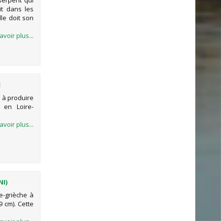
serpent qui
it dans les
le doit son
avoir plus...
E
e à produire
, en Loire-
avoir plus...
NI)
e-grièche à
 cm). Cette