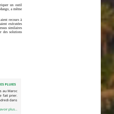
riquer un outil
, Mango, a même
 aient recours à
aient exécutées
essus similaires
er des solutions
ES PLUIES
es au Maroc
 fait prier.
ndredi dans
avoir plus...