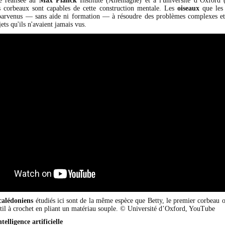
e réalisée au
Max Planck
Institute (Allemagne) et à l'université d’Oxford
 corbeaux sont capables de cette construction mentale. Les
oiseaux
que les 
parvenus — sans aide ni formation — à résoudre des problèmes complexes et 
ets qu'ils n'avaient jamais vus.
calédoniens
étudiés ici sont de la même espèce que Betty, le premier corbeau 
util à crochet en pliant un matériau souple. © Université d’Oxford, YouTube
elligence artificielle