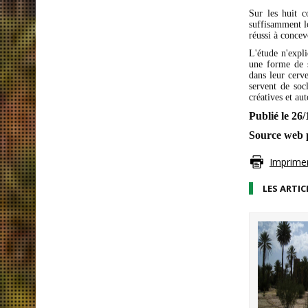
Sur les huit c
suffisamment l
réussi à concev
L'étude n'expli
une forme de s
dans leur cerv
servent de socl
créatives et a
Publié le 26
Source web 
Imprimer 
LES ARTIC