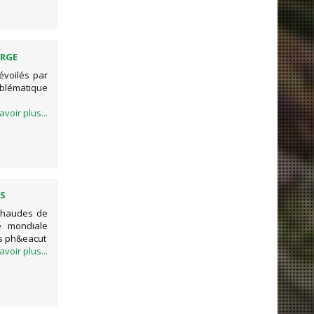
ORGE
évoilés par
blématique
avoir plus...
US
 chaudes de
ue mondiale
es ph&eacut
avoir plus...