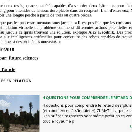
orbeaux testés, quatre ont été capables d'assembler deux bâtonnets pour fab
ong pour atteindre de la nourriture placée dans un récipient. L'un d'entre eux
oir une longue perche à partir de trois ou quatre pièces.
que pas les processus mentaux sous-jacents. « Il est possible que les corbeaux
imulation virtuelle du problème comme si différentes actions potentielles ét
eau jusqu'à ce qu'ils trouvent une solution, explique
Alex Kacelnik
. Des proc
e aux intelligences artificielles pour construire des robots capables de trouv
utonomes à des problèmes nouveaux. »
/10/2018
par:
futura sciences
l'article
LES EN RELATION
4 QUESTIONS POUR COMPRENDRE LE RETARD D
AU MAROC (ET COMMENCER À S'INQUIÉTER)
4 questions pour comprendre le retard des plui
(et commencer à s'inquiéter) CLIMAT - La pluie se
Des prières rogatoires sont même prévues ce ve
tout le royaume p
S