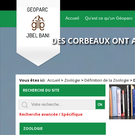
Accueil
Qu'est ce qu'un Géoparc
DES CORBEAUX ONT A
Vous êtes ici
:
Accueil
>
Zoologie
>
Définition de la Zoologie
>
RECHERCHE DU SITE
Recherche avancée / Spécifique
ZOOLOGIE