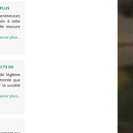
 PLUS
 venimeuses
ues à cette
lle mesure
avoir plus...
ACTE DE
de légitime
remonté que
 la société
avoir plus...