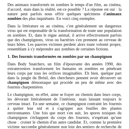
Des animaux transformés en zombies le temps d'un film, au cinéma,
d'accord, mais dans la réalité, est-ce possible ? La réponse est oui : la
nature peut parfois nous offrir quelques spécimens d'
animaux
zombies
des plus inquiétants. En voici cinq exemples.
Dans la littérature ou au cinéma, c'est généralement un dangereux
virus qui est responsable de la transformation de toute une population
en zombies. Et, dans le règne animal, il arrive effectivement parfois
que des champignons, virus ou bactéries s'en prennent au cerveau de
leurs hôtes. Les pauvres victimes perdent alors toute volonté propre,
ressemblant à s'y méprendre aux zombies de certaines fictions.
1. Des fourmis transformées en zombies par un champignon
Dans Body Snatchers, un film d'épouvante des années 1990, des
extraterrestres transforment les humains en zombies en pénétrant
leurs corps par tous les orifices imaginables. Eh bien, quelque part
dans la jungle du Brésil, des chercheurs pensent avoir découvert un
champignon
démoniaque qui procède un peu de même avec des
fourmis charpentières.
Le champignon, en effet, aime se frayer un chemin dans leurs corps,
les dévorant littéralement de l'intérieur, mais laissant toujours le
cerveau intact. En une semaine, ce champignon contraint les fourmis
à quitter leur nid et à s'agripper aux feuilles des plantes
environnantes. Une fois que mort s'en suit, les spores toxiques du
champignon s'échappent du corps des fourmis, n'espérant qu'une
chose : croiser le chemin d'un autre candidat. Et, comme la première
victime succombe généralement non loin des sentiers de recherche de