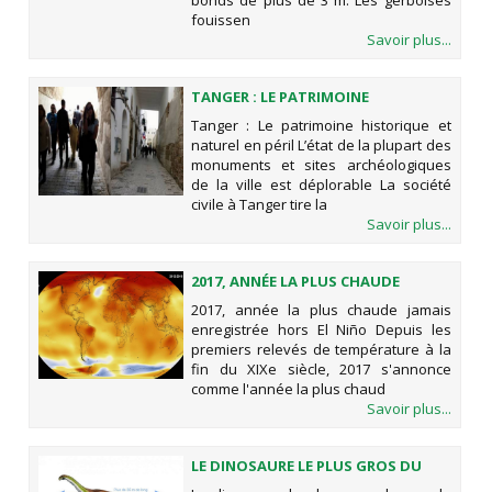
bonds de plus de 3 m. Les gerboises
fouissen
Savoir plus...
TANGER : LE PATRIMOINE
HISTORIQUE ET NATUREL EN PÉRIL
Tanger : Le patrimoine historique et
naturel en péril L’état de la plupart des
monuments et sites archéologiques
de la ville est déplorable La société
civile à Tanger tire la
Savoir plus...
2017, ANNÉE LA PLUS CHAUDE
JAMAIS ENREGISTRÉE HORS EL NIÑO
2017, année la plus chaude jamais
enregistrée hors El Niño Depuis les
premiers relevés de température à la
fin du XIXe siècle, 2017 s'annonce
comme l'année la plus chaud
Savoir plus...
LE DINOSAURE LE PLUS GROS DU
MONDE ÉTAIT AUSSI LONG ET