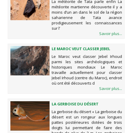
La météorite de Tata parle enfin La
météorite martienne découverte il y a
moins d’un an dans le sol de la région
saharienne de Tata avance
prodigieusement les connaissances
sur l’
Savoir plus...
LE MAROC VEUT CLASSER JEBEL
IRHOUD PARMI LES SITES
Le Maroc veut classer Jebel Irhoud
ARCHÉOLOGIQUES ET HISTORIQUES
parmi les sites archéologiques et
MONDIAUX
historiques mondiaux Le Maroc
travaille actuellement pour classer
Jebel Irhoud (centre du Maroc), endroit
où ont été découverts d
Savoir plus...
LA GERBOISE DU DÉSERT
La gerboise du désert « La gerboise du
désert est un rongeur aux longues
pattes postérieures dotées de trois
doigts lui permettant de faire des