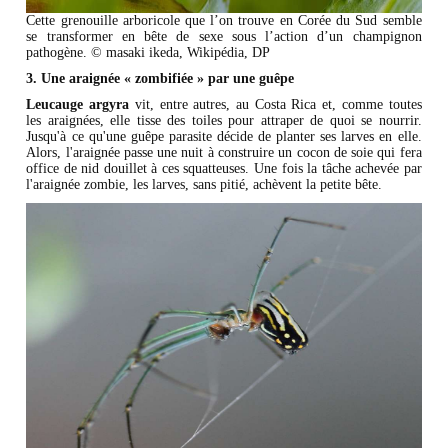
Cette grenouille arboricole que l’on trouve en Corée du Sud semble
se transformer en bête de sexe sous l’action d’un champignon
pathogène. © masaki ikeda, Wikipédia, DP
3. Une araignée « zombifiée » par une guêpe
Leucauge argyra
vit, entre autres, au Costa Rica et, comme toutes
les araignées, elle tisse des toiles pour attraper de quoi se nourrir.
Jusqu'à ce qu'une guêpe parasite décide de planter ses larves en elle.
Alors, l'araignée passe une nuit à construire un cocon de soie qui fera
office de nid douillet à ces squatteuses. Une fois la tâche achevée par
l'araignée zombie, les larves, sans pitié, achèvent la petite bête.