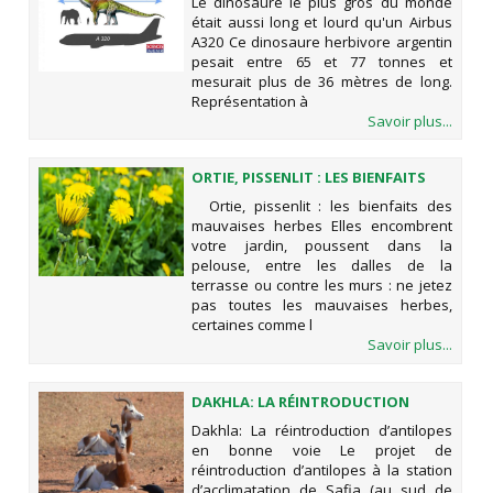
Le dinosaure le plus gros du monde
LOURD QU'UN AIRBUS A320
était aussi long et lourd qu'un Airbus
A320 Ce dinosaure herbivore argentin
pesait entre 65 et 77 tonnes et
mesurait plus de 36 mètres de long.
Représentation à
Savoir plus...
ORTIE, PISSENLIT : LES BIENFAITS
DES MAUVAISES HERBES
Ortie, pissenlit : les bienfaits des
mauvaises herbes Elles encombrent
votre jardin, poussent dans la
pelouse, entre les dalles de la
terrasse ou contre les murs : ne jetez
pas toutes les mauvaises herbes,
certaines comme l
Savoir plus...
DAKHLA: LA RÉINTRODUCTION
D’ANTILOPES EN BONNE VOIE
Dakhla: La réintroduction d’antilopes
en bonne voie Le projet de
réintroduction d’antilopes à la station
d’acclimatation de Safia (au sud de