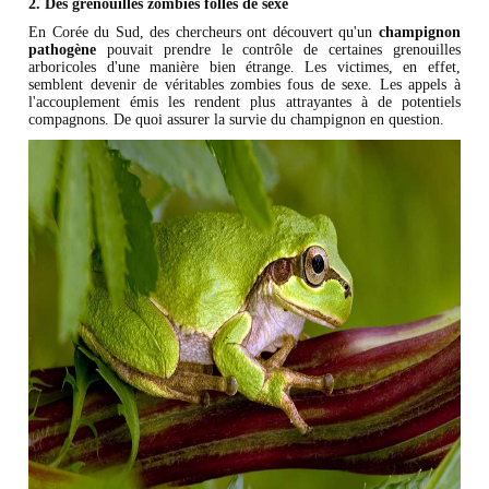
2. Des grenouilles zombies folles de sexe
En Corée du Sud, des chercheurs ont découvert qu'un
champignon
pathogène
pouvait prendre le contrôle de certaines grenouilles
arboricoles d'une manière bien étrange. Les victimes, en effet,
semblent devenir de véritables zombies fous de sexe. Les appels à
l'accouplement émis les rendent plus attrayantes à de potentiels
compagnons. De quoi assurer la survie du champignon en question.