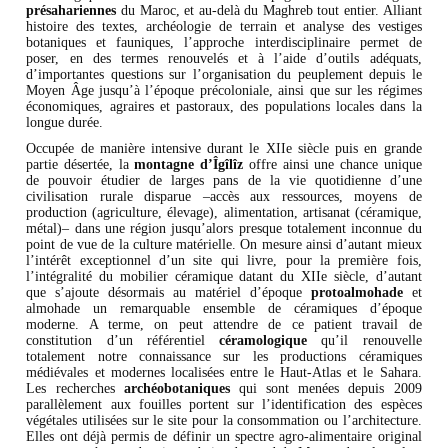
présahariennes
du Maroc, et au-delà du Maghreb tout entier. Alliant
histoire des textes, archéologie de terrain et analyse des vestiges
botaniques et fauniques, l’approche interdisciplinaire permet de
poser, en des termes renouvelés et à l’aide d’outils adéquats,
d’importantes questions sur l’organisation du peuplement depuis le
Moyen Âge jusqu’à l’époque précoloniale, ainsi que sur les régimes
économiques, agraires et pastoraux, des populations locales dans la
longue durée.
Occupée de manière intensive durant le XIIe siècle puis en grande
partie désertée, la
montagne d’Îgîlîz
offre ainsi une chance unique
de pouvoir étudier de larges pans de la vie quotidienne d’une
civilisation rurale disparue –accès aux ressources, moyens de
production (agriculture, élevage), alimentation, artisanat (céramique,
métal)– dans une région jusqu’alors presque totalement inconnue du
point de vue de la culture matérielle. On mesure ainsi d’autant mieux
l’intérêt exceptionnel d’un site qui livre, pour la première fois,
l’intégralité du mobilier céramique datant du XIIe siècle, d’autant
que s’ajoute désormais au matériel d’époque
protoalmohade
et
almohade un remarquable ensemble de céramiques d’époque
moderne. A terme, on peut attendre de ce patient travail de
constitution d’un référentiel
céramologique
qu’il renouvelle
totalement notre connaissance sur les productions céramiques
médiévales et modernes localisées entre le Haut-Atlas et le Sahara.
Les recherches
archéobotaniques
qui sont menées depuis 2009
parallèlement aux fouilles portent sur l’identification des espèces
végétales utilisées sur le site pour la consommation ou l’architecture.
Elles ont déjà permis de définir un spectre agro-alimentaire original