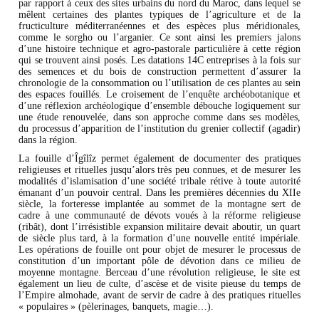
par rapport à ceux des sites urbains du nord du Maroc, dans lequel se
mêlent certaines des plantes typiques de l’agriculture et de la
fructiculture méditerranéennes et des espèces plus méridionales,
comme le sorgho ou l’arganier. Ce sont ainsi les premiers jalons
d’une histoire technique et agro-pastorale particulière à cette région
qui se trouvent ainsi posés. Les datations 14C entreprises à la fois sur
des semences et du bois de construction permettent d’assurer la
chronologie de la consommation ou l’utilisation de ces plantes au sein
des espaces fouillés. Le croisement de l’enquête archéobotanique et
d’une réflexion archéologique d’ensemble débouche logiquement sur
une étude renouvelée, dans son approche comme dans ses modèles,
du processus d’apparition de l’institution du grenier collectif (agadir)
dans la région.
La fouille d’Îgîlîz permet également de documenter des pratiques
religieuses et rituelles jusqu’alors très peu connues, et de mesurer les
modalités d’islamisation d’une société tribale rétive à toute autorité
émanant d’un pouvoir central. Dans les premières décennies du XIIe
siècle, la forteresse implantée au sommet de la montagne sert de
cadre à une communauté de dévots voués à la réforme religieuse
(ribât), dont l’irrésistible expansion militaire devait aboutir, un quart
de siècle plus tard, à la formation d’une nouvelle entité impériale.
Les opérations de fouille ont pour objet de mesurer le processus de
constitution d’un important pôle de dévotion dans ce milieu de
moyenne montagne. Berceau d’une révolution religieuse, le site est
également un lieu de culte, d’ascèse et de visite pieuse du temps de
l’Empire almohade, avant de servir de cadre à des pratiques rituelles
« populaires » (pèlerinages, banquets, magie…).