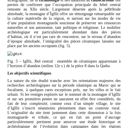
stratigraphie, de la
céramologie
et des datations au
radiocarbone
ont
permis de confirmer que l’occupation principale du Jebel central
remonte au XIIe siècle. Largement désertée après la pé0r0iode
almohade, la montagne d’Îgîlîz offre un témoignage remarquable sur
la culture matérielle de la région, et surtout sur les modes de vie
d’une population montagnarde soucieuse de préserver ses ressources
naturelles et son autonomie, tant politique et religieuse. Le mobilier
archéologique est particulièrement abondant dans des pièces
d’habitat, où il n’est pas rare de rencontrer, sur le niveau d’abandon
d’époque almohade, l’intégralité des pièces céramiques laissées sur
place par les anciens occupants (fig. 5).
Fig. 5 – Igîlîz, Jbel central : ensemble de céramiques appartenant à
l’horizon d’abandon (milieu 12e s.) de la pièce 8 dans la Qasba
Les objectifs scientifiques
La nature du site étudié tranche avec les orientations majeures des
recherches archéologiques sur la période islamique au Maroc qui se
focalisent, à quelques rares exceptions près, sur les villes et le fait
urbain. Si les vestiges explorés sur le sommet de la montagne d’Igîlîz
et sur ses premières pentes ne sauraient en effet être considérés, du
fait de leur complexité, comme ceux d’un simple village, le site
d’Igîlîz s’inscrit néanmoins pleinement dans un contexte rural.
L’originalité du site tient justement dans cette dimension à la fois
montagnarde et tribale, ce qui en fait un point d’ancrage
particulièrement pertinent pour amorcer une étude historique et
archéologique de l’évolution dans campagnes dans les régions