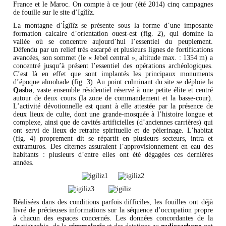
France et le Maroc. On compte à ce jour (été 2014) cinq campagnes
de fouille sur le site d’Igîlîz.
La montagne d’Îgîlîz se présente sous la forme d’une imposante
formation calcaire d’orientation ouest-est (fig. 2), qui domine la
vallée où se concentre aujourd’hui l’essentiel du peuplement.
Défendu par un relief très escarpé et plusieurs lignes de fortifications
avancées, son sommet (le « Jebel central », altitude max. : 1354 m) a
concentré jusqu’à présent l’essentiel des opérations archéologiques.
C’est là en effet que sont implantés les principaux monuments
d’époque almohade (fig. 3). Au point culminant du site se déploie la
Qasba
, vaste ensemble résidentiel réservé à une petite élite et centré
autour de deux cours (la zone de commandement et la basse-cour).
L’activité dévotionnelle est quant à elle attestée par la présence de
deux lieux de culte, dont une grande-mosquée à l’histoire longue et
complexe, ainsi que de cavités artificielles (d’anciennes carrières) qui
ont servi de lieux de retraite spirituelle et de pèlerinage. L’habitat
(fig. 4) proprement dit se répartit en plusieurs secteurs, intra et
extramuros. Des citernes assuraient l’approvisionnement en eau des
habitants : plusieurs d’entre elles ont été dégagées ces dernières
années.
Réalisées dans des conditions parfois difficiles, les fouilles ont déjà
livré de précieuses informations sur la séquence d’occupation propre
à chacun des espaces concernés. Les données concordantes de la