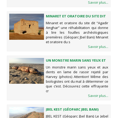
Savoir plus...
MINARET ET ORATOIRE DU SITE DIT
“AGADIR AMGHAR” UNE
Minaret et oratoire du site dit “Agadir
RÉHABILITATION QUI DONNE À LIRE
Amghar” une réhabilitation qui donne
LES FOUILLES ARCHÉOLOGIQUES
à lire les fouilles archéologiques
PREMIÈRES (GÉOPARC JBEL BANI)
premières (Géoparc Jbel Bani) Minaret
et oratoire du s
Savoir plus...
UN MONSTRE MARIN SANS YEUX ET
AUX DENTS EN LAME DE RASOIR
Un monstre marin sans yeux et aux
REJETÉ PAR HARVEY (PHOTOS)
dents en lame de rasoir rejeté par
Harvey (photos) Attention! Même des
biologistes ont du mal à déterminer ce
que c’est. Découvrez cette effrayante
cr
Savoir plus...
JBEL KEST (GÉOPARC JBEL BANI)
JBEL KEST (Géoparc Jbel Bani) Le Jebel