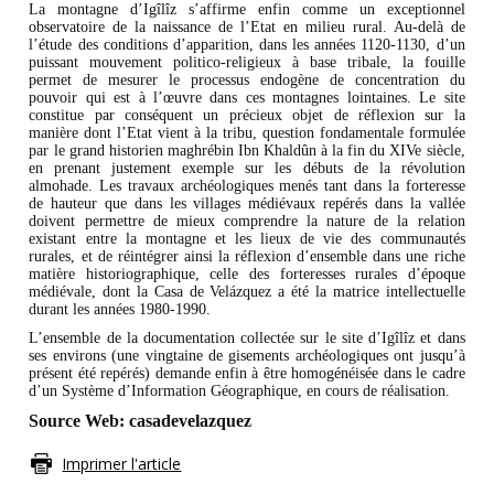
La montagne d’Igîlîz s’affirme enfin comme un exceptionnel
observatoire de la naissance de l’Etat en milieu rural. Au-delà de
l’étude des conditions d’apparition, dans les années 1120-1130, d’un
puissant mouvement politico-religieux à base tribale, la fouille
permet de mesurer le processus endogène de concentration du
pouvoir qui est à l’œuvre dans ces montagnes lointaines. Le site
constitue par conséquent un précieux objet de réflexion sur la
manière dont l’Etat vient à la tribu, question fondamentale formulée
par le grand historien maghrébin Ibn Khaldûn à la fin du XIVe siècle,
en prenant justement exemple sur les débuts de la révolution
almohade. Les travaux archéologiques menés tant dans la forteresse
de hauteur que dans les villages médiévaux repérés dans la vallée
doivent permettre de mieux comprendre la nature de la relation
existant entre la montagne et les lieux de vie des communautés
rurales, et de réintégrer ainsi la réflexion d’ensemble dans une riche
matière historiographique, celle des forteresses rurales d’époque
médiévale, dont la Casa de Velázquez a été la matrice intellectuelle
durant les années 1980-1990.
L’ensemble de la documentation collectée sur le site d’Igîlîz et dans
ses environs (une vingtaine de gisements archéologiques ont jusqu’à
présent été repérés) demande enfin à être homogénéisée dans le cadre
d’un Système d’Information Géographique, en cours de réalisation.
Source Web: casadevelazquez
Imprimer l'article