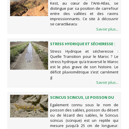
Kest, au cœur de l'Anti-Atlas, se
distingue par sa position de carrefour
entre des vallées et des ravins
impressionnants. Ce site à découvrir
se caract&eacu
Savoir plus...
STRESS HYDRIQUE ET SÉCHERESSE :
QUELLE TRANSITION POUR LE
Stress Hydrique et sécheresse :
MAROC ?
Quelle Transition pour le Maroc ? Le
stress hydrique qu’a traversé le Maroc
est le plus grave de son histoire. Le
déficit pluviométrique s’est carrément
g
Savoir plus...
SCINCUS SCINCUS, LE POISSON DU
DÉSERT
Egalement connu sous le nom de
poisson des sables, poisson du désert
ou de lézard des sables, le Scincus
scincus (scinque) est un reptile qui
mesure jusqu’à 25 cm de longueur.