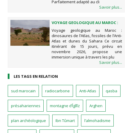
Parfaitement adapté au cli
Savoir plus...
VOYAGE GEOLOGIQUE AU MAROC :
DINOSAURES DE L’ATLAS, FOSSILES
Voyage geologique au Maroc :
DE L’ANTI-ATLAS ET DUNES DU
dinosaures de l’Atlas, fossiles de l’Anti-
SAHARA
Atlas et dunes du Sahara Ce circuit
itinérant de 15 jours, prévu en
novembre 2026, propose une
immersion unique à travers les plu
Savoir plus...
LES TAGS EN RELATION
sud marocain
radiocarbone
Anti-Atlas
qasba
présahariennes
montagne d’Îgîlîz
Arghen
plan archéologique
Ibn Tûmart
l’almohadisme