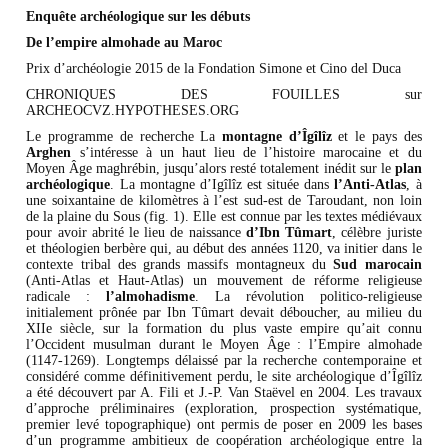
Enquête archéologique sur les débuts
De l’empire almohade au Maroc
Prix d’archéologie 2015 de la Fondation Simone et Cino del Duca
CHRONIQUES DES FOUILLES sur
ARCHEOCVZ.HYPOTHESES.ORG
Le programme de recherche La
montagne d’Îgîlîz
et le pays des
Arghen
s’intéresse à un haut lieu de l’histoire marocaine et du
Moyen Âge maghrébin, jusqu’alors resté totalement inédit sur le
plan
archéologique
. La montagne d’Igîlîz est située dans
l’Anti-Atlas
, à
une soixantaine de kilomètres à l’est sud-est de Taroudant, non loin
de la plaine du Sous (fig. 1). Elle est connue par les textes médiévaux
pour avoir abrité le lieu de naissance
d’Ibn Tûmart
, célèbre juriste
et théologien berbère qui, au début des années 1120, va initier dans le
contexte tribal des grands massifs montagneux du
Sud marocain
(Anti-Atlas et Haut-Atlas) un mouvement de réforme religieuse
radicale :
l’almohadisme
. La révolution politico-religieuse
initialement prônée par Ibn Tûmart devait déboucher, au milieu du
XIIe siècle, sur la formation du plus vaste empire qu’ait connu
l’Occident musulman durant le Moyen Âge : l’Empire almohade
(1147-1269). Longtemps délaissé par la recherche contemporaine et
considéré comme définitivement perdu, le site archéologique d’Îgîlîz
a été découvert par A. Fili et J.-P. Van Staëvel en 2004. Les travaux
d’approche préliminaires (exploration, prospection systématique,
premier levé topographique) ont permis de poser en 2009 les bases
d’un programme ambitieux de coopération archéologique entre la