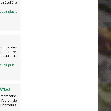
ue régulière
avoir plus...
UES
istique des
e la Terre,
nsemble de
avoir plus...
’ATLAS
ie marocaine
l’objet de
 parcours.