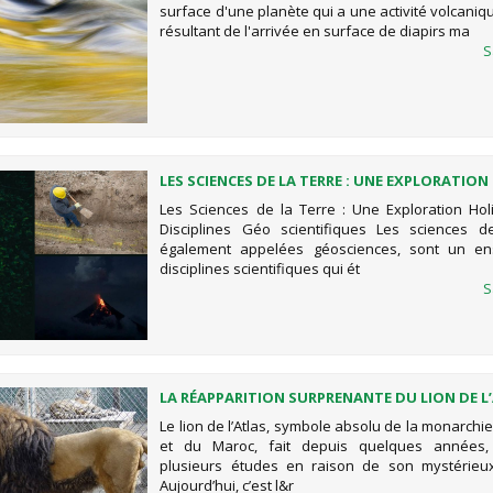
surface d'une planète qui a une activité volcaniq
résultant de l'arrivée en surface de diapirs ma
S
LES SCIENCES DE LA TERRE : UNE EXPLORATION
HOLISTIQUE DES DISCIPLINES GÉO SCIENTIFIQ
Les Sciences de la Terre : Une Exploration Hol
Disciplines Géo scientifiques Les sciences d
également appelées géosciences, sont un e
disciplines scientifiques qui ét
S
LA RÉAPPARITION SURPRENANTE DU LION DE L
DURANT LES ANNÉES 70
Le lion de l’Atlas, symbole absolu de la monarch
et du Maroc, fait depuis quelques années, 
plusieurs études en raison de son mystérieux
Aujourd’hui, c’est l&r