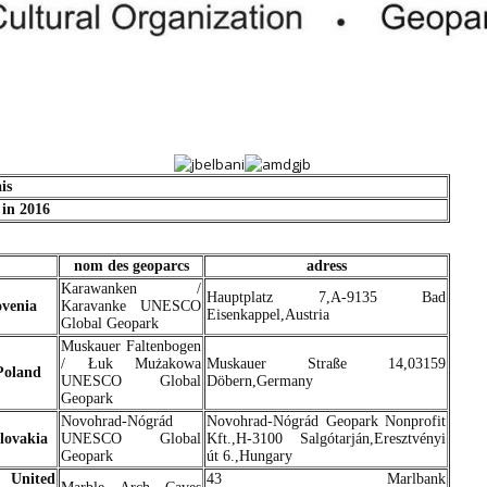
is
 in 2016
nom des geoparcs
adress
Karawanken /
Hauptplatz 7,A-9135 Bad
ovenia
Karavanke UNESCO
Eisenkappel,Austria
Global Geopark
Muskauer Faltenbogen
/ Łuk Mużakowa
Muskauer Straße 14,03159
Poland
UNESCO Global
Döbern,Germany
Geopark
Novohrad-Nógrád
Novohrad-Nógrád Geopark Nonprofit
lovakia
UNESCO Global
Kft.,H-3100 Salgótarján,Eresztvényi
Geopark
út 6.,Hungary
 United
43 Marlbank