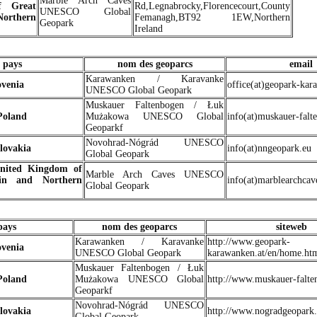
Marble Arch Caves
f Great
Rd,Legnabrocky,Florencecourt,County
UNESCO Global
Northern
Femanagh,BT92 1EW,Northern
Geopark
Ireland
pays
nom des geoparcs
email
Karawanken / Karavanke
ovenia
office(at)geopark-kar
UNESCO Global Geopark
Muskauer Faltenbogen / Łuk
Poland
Mużakowa UNESCO Global
info(at)muskauer-falt
Geoparkf
Novohrad-Nógrád UNESCO
lovakia
info(at)nngeopark.eu
Global Geopark
nited Kingdom of
Marble Arch Caves UNESCO
ain and Northern
info(at)marblearchca
Global Geopark
pays
nom des geoparcs
siteweb
Karawanken / Karavanke
http://www.geopark-
ovenia
UNESCO Global Geopark
karawanken.at/en/home.ht
Muskauer Faltenbogen / Łuk
Poland
Mużakowa UNESCO Global
http://www.muskauer-falte
Geoparkf
Novohrad-Nógrád UNESCO
lovakia
http://www.nogradgeopark.
Global Geopark