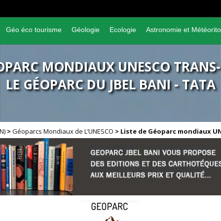
Géo éco tourisme
Géologie
Ecologie
Astronomie et Météorito
GÉOPARC MONDIAUX UNESCO TRANS
LE GÉOPARC DU JBEL BANI - TATA
GN)
>
Géoparcs Mondiaux de L’UNESCO
>
Liste de Géoparc mondiaux U