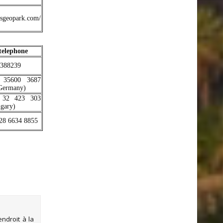
esgeopark.com/
telephone
388239
 35600 3687
Germany)
 32 423 303
gary)
28 6634 8855
ndroit à la