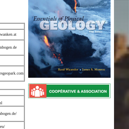
awanken.at
enbogen.de
vesgeopark.com
ml
nbogen.de/
eu/