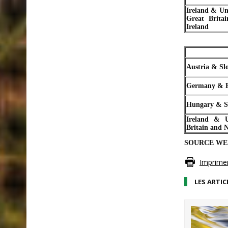
Ireland & Un
Great Brita
Ireland
Austria & Sl
Germany & 
Hungary & S
Ireland & 
Britain and 
SOURCE W
Imprimer 
LES ARTIC