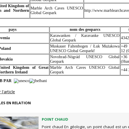
ited Kingdom of
Marble Arch Caves UNESCO
in and Northern
http://www.marblearchcav
Global Geopark
pays
nom des geoparcs
Karawanken / Karavanke UNESCO
ovenia
4342
Global Geopark
Muskauer Faltenbogen / Łuk Mużakowa
+49
Poland
UNESCO Global Geoparkf
12 (
Novohrad-Nógrád UNESCO Global
+36
lovakia
Geopark
(Hun
United Kingdom of Great
Marble Arch Caves UNESCO Global
+44 
Northern Ireland
Geopark
EB PAR
l'article
LES EN RELATION
POINT CHAUD
Point chaud En géologie, un point chaud est un e