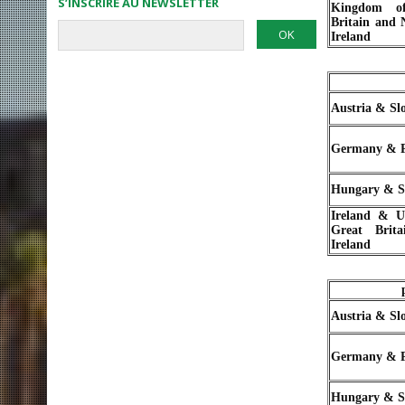
S’INSCRIRE AU NEWSLETTER
Kingdom o
Britain and 
Ireland
Austria & Sl
Germany & 
Hungary & S
Ireland & U
Great Brit
Ireland
Austria & Sl
Germany & 
Hungary & S