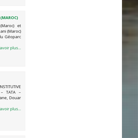
 (MAROC)
(Maroc) et
Bani (Maroc)
du Géoparc
avoir plus...
NSTITUTIVE
 – TATA –
iane, Douar
avoir plus...