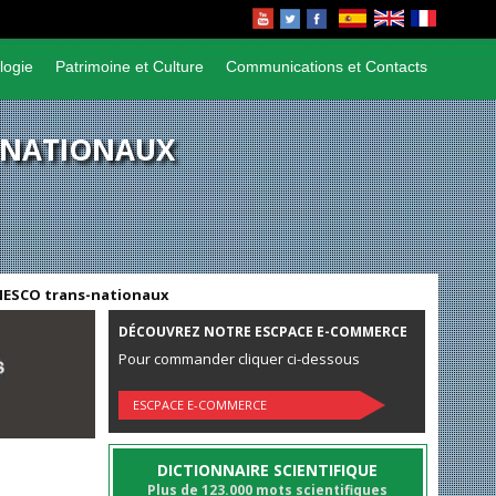
logie
Patrimoine et Culture
Communications et Contacts
-NATIONAUX
NESCO trans-nationaux
DÉCOUVREZ NOTRE ESCPACE E-COMMERCE
Pour commander cliquer ci-dessous
ESCPACE E-COMMERCE
DICTIONNAIRE SCIENTIFIQUE
Plus de 123.000 mots scientifiques