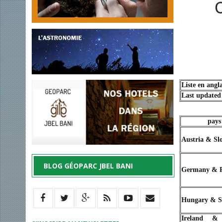
Liste en angla
Last updated
pays
Austria & Sl
BLOG GÉOPARC JBEL BANI
Germany & 
Hungary & S
Ireland &