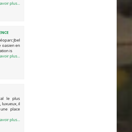
avoir plus...
LENCE
Géoparc Jbel
e oasien en
ation is
avoir plus...
al le plus
 luxueux, il
 une place
avoir plus...