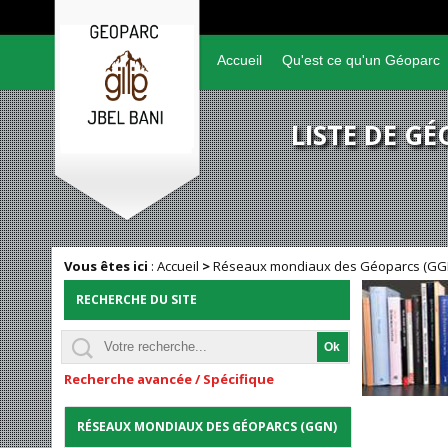
Accueil
Qu'est ce qu'un Géoparc
LISTE DE 
Vous êtes ici
:
Accueil
>
Réseaux mondiaux des Géoparcs (G
RECHERCHE DU SITE
Recherche avancée / Spécifique
RÉSEAUX MONDIAUX DES GÉOPARCS (GGN)