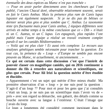
éventuelle des deux espèces au Maroc n’est pas tranchée »
-« Pour en avoir parler directement avec les chercheurs qui l’ont
publié, l’ancien Chacal doré, observable relativement souvent, serait
en fait le Canis Anthus. Mais la présence plus rare de Canis lupus
lupaster est également suspectée. Si je ne dis pas de bêtises ce
dernier serait plus gros et plus sombre que C. Anthus. La taxonomie
reste tjrs fluctuante mais pour Canis anthus, 2 équipes différentes sont
arrivés en même temps à la même conclusion que ce « Dib » n’était
ni un C. Aureus, ni un C lupus. Les espagnols, plus rapides l’ont
publié mais l’autre équipe a réalisé un travail vraiment complet
paraît-il sur les canidés Méditerranéens »
-« Voilà qui est plus clair ! Et aussi très complexe. Le recours aux
analyses génétiques semble nécessaire pour trancher la question. En
tout cas, la présence du « Loup » d’Europe ne semble pas encore
prouvée au Maroc, ni actuellement, ni anciennement… »
Ce qui est certain dans cette discussion c’est que l’intérêt de
pouvoir classer ces magnifique canidés, qui en 2016 continuent à
donner du fils à retordre aux naturalistes et scientifiques, est
plus que certain. Pour Ali Irizi la question mérite d’être étudiée
et élucidée.
« Apparemment c’est un sujet qui mérite d’être mieux étudié. Ma
première observation d’un « loup » je me suis posé la question :
S’agit-il d’un loup ?? Pour moi et pour les gens que j’ai consultés
c’était un loup, je ne suis pas un scientifique mais l’avoir vu de «
près » avec son regard sa démarche, son gabarit, des détails comme sa
bouche ouverte avec sa langue à l’extérieur. C’était l’image que
j’avais du loup.
Le loup a longtemps été considéré comment inexistant dans le