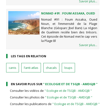
Savoir plus...
NOMAD #91 : FOUM ASSAKA, OUED
NOUN, ET L’IMMENSITÉ DE LA PLAGE
Nomad #91 : Foum Assaka, Oued
BLANCHE (GÉOPARC JBEL BANI)
Noun, et l’immensité de la Plage
Blanche (Géoparc Jbel Bani) La région
de Guelmim recèle bien des trésors.
Cet épisode de Nomad met le cap vers
la Plage Bl
Savoir plus...
LES TAGS EN RELATION
canis
l’anti atlas
chacals
loups
EN SAVOIR PLUS SUR
" ECOLOGIE ET DE TSGJB - AMDGJB "
Consulter les vidéos de
" Ecologie et de TSGJB - AMDGJB "
Consulter les photos de
" Ecologie et de TSGJB - AMDGJB "
Consulter les publications de
" Ecologie et de TSGJB - AMDGJB "