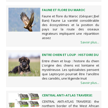
FAUNE ET FLORE DU MAROC
(GÉOPARC JBEL BANI)
Faune et flore du Maroc (Géoparc Jbel
Bani) Faune La variété considérable
des écosystèmes et la position du
pays sur la route des oiseaux
migrateurs impliquent une répartition
assez
Savoir plus...
ENTRE CHIEN ET LOUP : HISTOIRE DU
CHIEN
Entre chien et loup : histoire du chien
L'origine des chiens est lointaine et
mystérieuse. Les spécialistes pensent
que Leptocyon pourrait être l'ancêtre
des canidés, une légende Inuit
Savoir plus...
CENTRAL ANTI-ATLAS TRAVERSE:
THE NORTHERN BORDER OF THE
CENTRAL ANTI-ATLAS TRAVERSE: the
WEST AFRICAN CRATON
northern border of the West African