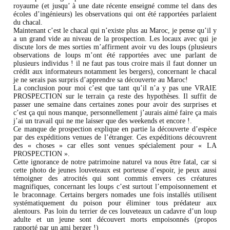
royaume (et jusqu’ à une date récente enseigné comme tel dans des
écoles d’ingénieurs) les observations qui ont été rapportées parlaient
du chacal.
Maintenant c’est le chacal qui n’existe plus au Maroc, je pense qu’il y
a un grand vide au niveau de la prospection. Les locaux avec qui je
discute lors de mes sorties m’affirment avoir vu des loups (plusieurs
observations de loups m’ont été rapportées avec une parlant de
plusieurs individus ! il ne faut pas tous croire mais il faut donner un
crédit aux informateurs notamment les bergers), concernant le chacal
je ne serais pas surpris d’apprendre sa découverte au Maroc!
La conclusion pour moi c’est que tant qu’il n’a y pas une VRAIE
PROSPECTION sur le terrain ça reste des hypothèses. Il suffit de
passer une semaine dans certaines zones pour avoir des surprises et
c’est ça qui nous manque, personnellement j’aurais aimé faire ça mais
j’ai un travail qui ne me laisser que des weekends et encore !.
Ce manque de prospection explique en partie la découverte d’espèce
par des expéditions venues de l’étranger. Ces expéditions découvrent
des « choses » car elles sont venues spécialement pour « LA
PROSPECTION ».
Cette ignorance de notre patrimoine naturel va nous être fatal, car si
cette photo de jeunes louveteaux est porteuse d’espoir, je peux aussi
témoigner des atrocités qui sont commis envers ces créatures
magnifiques, concernant les loups c’est surtout l’empoisonnement et
le braconnage. Certains bergers nomades une fois installés utilisent
systématiquement du poison pour éliminer tous prédateur aux
alentours. Pas loin du terrier de ces louveteaux un cadavre d’un loup
adulte et un jeune sont découvert morts empoisonnés (propos
rapporté par un ami berger !)