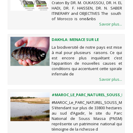
Craton By DR. M. OUKASSOU, DR. H. EL
HADI, DR. F. HAISSEN, DR. N. SABER
ITINERARY and OBJECTIVES The south
of Morocco is one&nbs
Savoir plus...
DAKHLA: MENACE SUR LE
CONCOMBRE DE MER
La biodiversité de notre pays est mise
à mal pour plusieurs raisons. Ce qui
est encore plus inquiétant c’est
l’apparition de nouvelles causes et
conditions qui accentuent cette spirale
infernale de
Savoir plus...
#MAROC_LE_PARC_NATUREL_SOUSS_MASS
#MAROC_Le_PARC_NATUREL_SOUSS_MASSA
S’étendant sur plus de 33800 hectares
au sud d’Agadir, le site du Parc
National de Souss Massa (PNSM)
représente un patrimoine national qui
témoigne de la richesse d