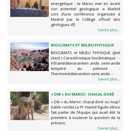
MAROC MET EN AVANT SON
energetique : le Maroc met en avant
POTENTIEL GEOLOGIQUE A MADRID
son potentiel geologique a Madrid
Lors d’une conférence organisée à
Madrid par le Collège officiel des
géologues d’E
Savoir plus...
BIOCLIMATS ET MILIEU PHYSIQUE
(JBEL LKEST )
BIOCLIMATS et MILIEU PHYSIQUE (jbel
Lkest ) Caractéristique bioclimatique : -
Inframéditeraranéen aride semi-aride
tempéré au piémont -
Thermoméditeranéen semi-aride. -
Savoir plus...
« DIB » DU MAROC: CHACAL DORÉ
OU LOUP? (TABLE RONDE)
« Dib » du Maroc: chacal doré ou loup?
(table ronde) Le Pr Hamid Rguibi Idrissi
fait partie de l’équipe qui avait été la
première à soulever la question de la
présenc
Savoir plus...