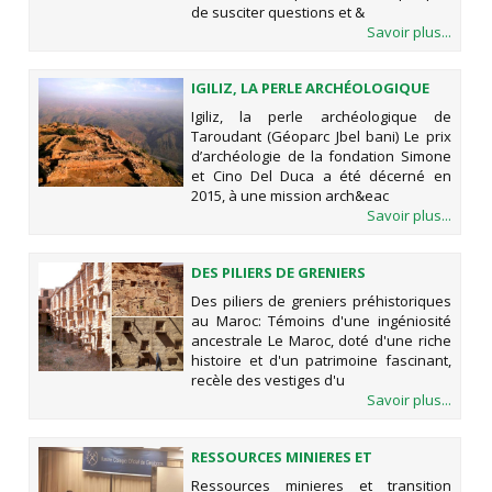
de susciter questions et &
Savoir plus...
IGILIZ, LA PERLE ARCHÉOLOGIQUE
DE TAROUDANT (GÉOPARC JBEL
Igiliz, la perle archéologique de
BANI)
Taroudant (Géoparc Jbel bani) Le prix
d’archéologie de la fondation Simone
et Cino Del Duca a été décerné en
2015, à une mission arch&eac
Savoir plus...
DES PILIERS DE GRENIERS
PRÉHISTORIQUES AU MAROC:
Des piliers de greniers préhistoriques
TÉMOINS D'UNE INGÉNIOSITÉ
au Maroc: Témoins d'une ingéniosité
ANCESTRALE
ancestrale Le Maroc, doté d'une riche
histoire et d'un patrimoine fascinant,
recèle des vestiges d'u
Savoir plus...
RESSOURCES MINIERES ET
TRANSITION ENERGETIQUE : LE
Ressources minieres et transition