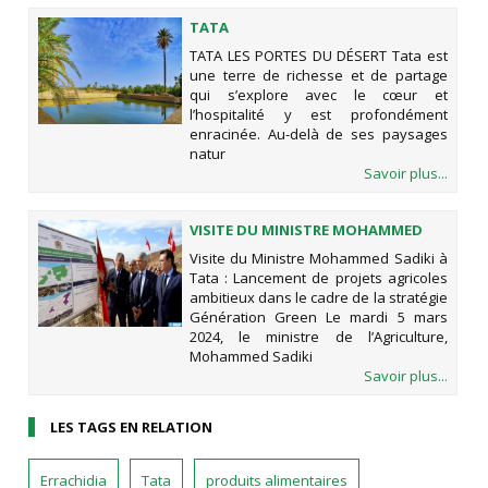
TATA
TATA LES PORTES DU DÉSERT Tata est
une terre de richesse et de partage
qui s’explore avec le cœur et
l’hospitalité y est profondément
enracinée. Au-delà de ses paysages
natur
Savoir plus...
VISITE DU MINISTRE MOHAMMED
SADIKI À TATA : LANCEMENT DE
Visite du Ministre Mohammed Sadiki à
PROJETS AGRICOLES AMBITIEUX
Tata : Lancement de projets agricoles
DANS LE CADRE DE LA STRATÉGIE
ambitieux dans le cadre de la stratégie
GÉNÉRATION GREEN
Génération Green Le mardi 5 mars
2024, le ministre de l’Agriculture,
Mohammed Sadiki
Savoir plus...
LES TAGS EN RELATION
Errachidia
Tata
produits alimentaires