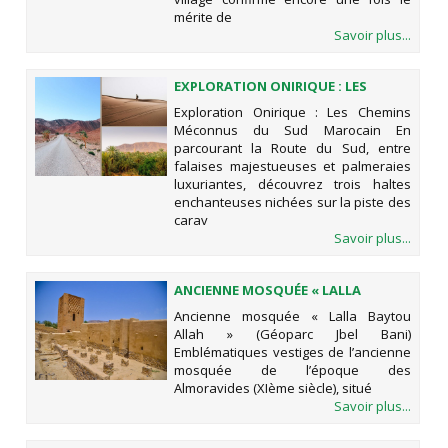
mérite de
Savoir plus...
EXPLORATION ONIRIQUE : LES
CHEMINS MÉCONNUS DU SUD
Exploration Onirique : Les Chemins
MAROCAIN
Méconnus du Sud Marocain En
parcourant la Route du Sud, entre
falaises majestueuses et palmeraies
luxuriantes, découvrez trois haltes
enchanteuses nichées sur la piste des
carav
Savoir plus...
ANCIENNE MOSQUÉE « LALLA
BAYTOU ALLAH » (GÉOPARC JBEL
Ancienne mosquée « Lalla Baytou
BANI)
Allah » (Géoparc Jbel Bani)
Emblématiques vestiges de l’ancienne
mosquée de l’époque des
Almoravides (XIème siècle), situé
Savoir plus...