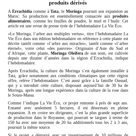
produits dérivés
A
Errachidia
comme à
Tata
, le
Moringa
poursuit son expansion au
Maroc. Sa production est essentiellement consacrée aux
produits
alimentaires
, comme les feuilles de poudre, le miel et l’huile. Cet
article est une revue de presse tirée de l’hebdomadaire La Vie Éco.
«Le Moringa, l’arbre aux multiples vertus», titre l’hebdomadaire La
Vie Éco dans son édition hebdomadaire en référence à cette plante est
décrite tantôt comme «l’arbre aux miracles», tantôt comme «l’arbre
éternel», voire celui «des pauvres». Originaire d’Asie du Sud et
d’Afrique, cette plante,
Moringa Oleifera
de son nom, est cultivée
depuis une dizaine d’années dans la région d’Errachidia, indique
l’hebdomadaire.
Après Errachidia, la culture du Moringa s’est également installée à
Tata, grâce notamment aux conditions climatiques que cette région
offre, relève l’hebdomadaire. C’est aussi grâce à la famille Oussad,
qui y a introduit cette culture, disposant aujourd’hui de 30 ha de
Moringa, après une longue expérience dans la culture de la rose dans
le Souss-Massa.
Comme l’indique La Vie Éco, ce projet remonte à près de sept ans.
Entamé avec seulement 5 hectares, il est désormais en pleine
expansion. A en croire ses dirigeants, c’est la plus grande superficie
de production dans le Royaume, qui pourrait se targuer à terme de
150 ha avec une moyenne de 20 ha additionnels tous les 2 à 3 ans,
poursuit la même source.
Si le projet a démarré avec un investissement de 10 millions de