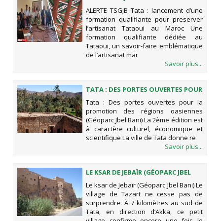
D’UNE FORMATION QUALIFIANTE
ALERTE TSGJB Tata : lancement d’une
POUR PRESERVER L’ARTISANAT
formation qualifiante pour preserver
TATAOUI AU MAROC
l’artisanat Tataoui au Maroc Une
formation qualifiante dédiée au
Tataoui, un savoir-faire emblématique
de l’artisanat mar
Savoir plus...
TATA : DES PORTES OUVERTES POUR
LA PROMOTION DES RÉGIONS
Tata : Des portes ouvertes pour la
OASIENNES (GÉOPARC JBEL BANI)
promotion des régions oasiennes
(Géoparc Jbel Bani) La 2ème édition est
à caractère culturel, économique et
scientifique La ville de Tata donne re
Savoir plus...
LE KSAR DE JEBAÏR (GÉOPARC JBEL
BANI)
Le ksar de Jebaïr (Géoparc Jbel Bani) Le
village de Tazart ne cesse pas de
surprendre. À 7 kilomètres au sud de
Tata, en direction d’Akka, ce petit
village confirme encore une fois le