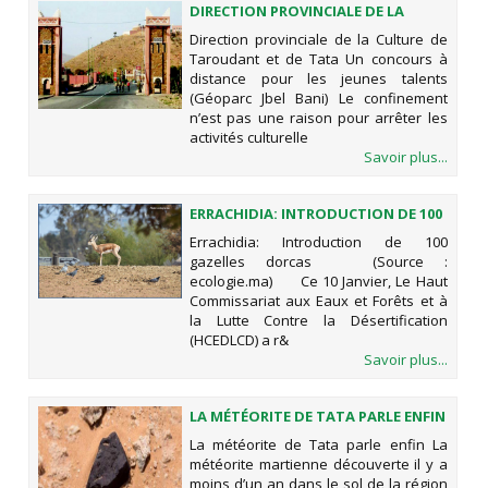
DIRECTION PROVINCIALE DE LA
CULTURE DE TAROUDANT ET DE
Direction provinciale de la Culture de
TATA UN CONCOURS À DISTANCE
Taroudant et de Tata Un concours à
POUR LES JEUNES TALENTS
distance pour les jeunes talents
(GÉOPARC JBEL BANI)
(Géoparc Jbel Bani) Le confinement
n’est pas une raison pour arrêter les
activités culturelle
Savoir plus...
ERRACHIDIA: INTRODUCTION DE 100
GAZELLES DORCAS
Errachidia: Introduction de 100
gazelles dorcas (Source :
ecologie.ma) Ce 10 Janvier, Le Haut
Commissariat aux Eaux et Forêts et à
la Lutte Contre la Désertification
(HCEDLCD) a r&
Savoir plus...
LA MÉTÉORITE DE TATA PARLE ENFIN
La météorite de Tata parle enfin La
météorite martienne découverte il y a
moins d’un an dans le sol de la région