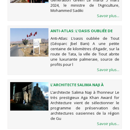
Génération Green Le mardi 5 mars
2024, le ministre de l’Agriculture,
Mohammed Sadiki
Savoir plus...
ANTI-ATLAS: L’OASIS OUBLIÉE DE
TIOUT (GÉOPARC JBEL BANI)
Anti-Atlas: L’oasis oubliée de Tiout
(Géoparc Jbel Bani) A une petite
centaine de kilomètres d’Agadir, sur la
route de Tata, la ville de Tiout abrite
une luxuriante palmeraie, source de
profits pour l
Savoir plus...
L’ARCHITECTE SALIMA NAJI À
L’HONNEUR
L’architecte Salima Naji à l’honneur Le
très prestigieux Aga Khan Award for
Architecture vient de sélectionner le
programme de préservation des
architectures oasiennes de la région
de Gu
Savoir plus...