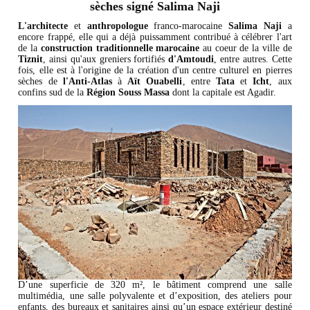
sèches signé Salima Naji
L'architecte
et
anthropologue
franco-marocaine
Salima Naji
a
encore frappé, elle qui a déjà puissamment contribué à célébrer l'art
de la
construction
traditionnelle marocaine
au coeur de la ville de
Tiznit
, ainsi qu'aux greniers fortifiés
d'Amtoudi
, entre autres. Cette
fois, elle est à l'origine de la création d'un centre culturel en pierres
sèches de
l'Anti-Atlas
à
Aït Ouabelli
, entre
Tata
et
Icht
, aux
confins sud de la
Région Souss Massa
dont la capitale est Agadir.
D’une superficie de 320 m², le bâtiment comprend une salle
multimédia, une salle polyvalente et d’exposition, des ateliers pour
enfants, des bureaux et sanitaires ainsi qu’un espace extérieur destiné