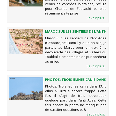
venus de contrées lointaines, refuge
pour Charles de Foucauld et plus
récemment site prisé
Savoir plus...
MAROC SUR LES SENTIERS DE L’ANTI-
ATLAS (GÉOPARC JBEL BANI)
Maroc Sur les sentiers de l’Anti-Atlas
(Géoparc Jbel Bani) Il y a un an pile, je
partais au Maroc pour un trek à la
découverte des villages et vallées du
Toubkal. Une semaine de pur bonheur
au milieu
Savoir plus...
PHOTOS: TROIS JEUNES CANIS DANS
L’ANTI ATLAS
Photos: Trois jeunes canis dans l’Anti
Atlas Ali Irizi a encore frappé. Cette
fois il s’agit de trois louveteaux
quelque part dans l’anti Atlas. Cette
fois encore la photo ne manque pas
de susciter questions et &
Savoir plus...