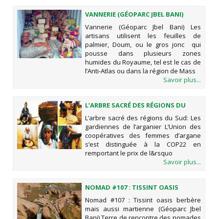
VANNERIE (GÉOPARC JBEL BANI)
Vannerie (Géoparc Jbel Bani) Les
artisans utilisent les feuilles de
palmier, Doum, ou le gros jonc qui
pousse dans plusieurs zones
humides du Royaume, tel est le cas de
l’Anti-Atlas ou dans la région de Mass
Savoir plus...
L’ARBRE SACRÉ DES RÉGIONS DU
SUD: LES GARDIENNES DE
L’arbre sacré des régions du Sud: Les
L’ARGANIER
gardiennes de l’arganier L’Union des
coopératives des femmes d’argane
s’est distinguée à la COP22 en
remportant le prix de l&rsquo
Savoir plus...
NOMAD #107 : TISSINT OASIS
BERBÈRE MAIS AUSSI MARTIENNE
Nomad #107 : Tissint oasis berbère
(GÉOPARC JBEL BANI)
mais aussi martienne (Géoparc Jbel
Bani) Terre de rencontre des nomades