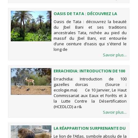
OASIS DE TATA : DÉCOUVREZ LA
BEAUTÉ DU JBEL BANI ET SES
Oasis de Tata : découvrez la beauté
TRADITIONS ANCESTRALES
du Jbel Bani et ses traditions
ancestrales Tata, nichée au pied du
massif du Jbel Bani, est entourée
d’une ceinture d’oasis qui s'étend le
long de
Savoir plus...
ERRACHIDIA: INTRODUCTION DE 100
GAZELLES DORCAS
Errachidia: Introduction de 100
gazelles dorcas (Source :
ecologie.ma) Ce 10 Janvier, Le Haut
Commissariat aux Eaux et Forêts et à
la Lutte Contre la Désertification
(HCEDLCD) a r&
Savoir plus...
LA RÉAPPARITION SURPRENANTE DU
LION DE L’ATLAS DURANT LES
Le lion de l’Atlas, symbole absolu de la