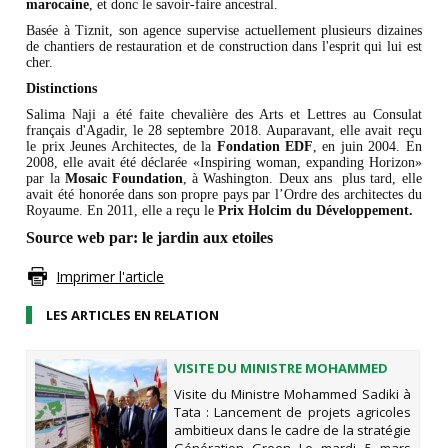
marocaine
, et donc le savoir-faire ancestral.
Basée à Tiznit, son agence supervise actuellement plusieurs dizaines
de chantiers de restauration et de construction dans l'esprit qui lui est
cher.
Distinctions
Salima Naji a été faite chevalière des Arts et Lettres au Consulat
français d'Agadir, le 28 septembre 2018. Auparavant, elle avait reçu
le prix Jeunes Architectes, de la
Fondation EDF
, en juin 2004. En
2008, elle avait été déclarée «Inspiring woman, expanding Horizon»
par la
Mosaic Foundation
, à Washington. Deux ans plus tard, elle
avait été honorée dans son propre pays par l’Ordre des architectes du
Royaume. En 2011, elle a reçu le
Prix Holcim du Développement.
Source web par:
le jardin aux etoiles
Imprimer l'article
LES ARTICLES EN RELATION
VISITE DU MINISTRE MOHAMMED
SADIKI À TATA : LANCEMENT DE
Visite du Ministre Mohammed Sadiki à
PROJETS AGRICOLES AMBITIEUX
Tata : Lancement de projets agricoles
DANS LE CADRE DE LA STRATÉGIE
ambitieux dans le cadre de la stratégie
GÉNÉRATION GREEN