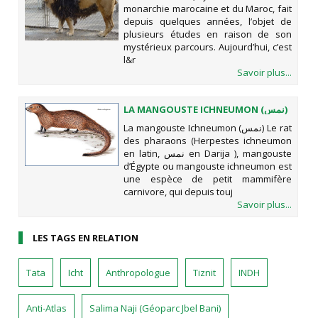
ANNÉES 70
monarchie marocaine et du Maroc, fait
depuis quelques années, l’objet de
plusieurs études en raison de son
mystérieux parcours. Aujourd’hui, c’est
l&r
Savoir plus...
LA MANGOUSTE ICHNEUMON (نمس)
La mangouste Ichneumon (نمس) Le rat
des pharaons (Herpestes ichneumon
en latin, نمس en Darija ), mangouste
d’Égypte ou mangouste ichneumon est
une espèce de petit mammifère
carnivore, qui depuis touj
Savoir plus...
LES TAGS EN RELATION
Tata
Icht
Anthropologue
Tiznit
INDH
Anti-Atlas
Salima Naji (Géoparc Jbel Bani)