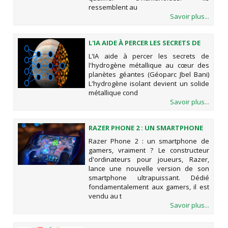
ressemblent au
Savoir plus...
L'IA AIDE À PERCER LES SECRETS DE
L'HYDROGÈNE MÉTALLIQUE AU
L'IA aide à percer les secrets de
CŒUR DES PLANÈTES GÉANTES
l'hydrogène métallique au cœur des
(GÉOPARC JBEL BANI)
planètes géantes (Géoparc Jbel Bani)
L'hydrogène isolant devient un solide
métallique cond
Savoir plus...
RAZER PHONE 2 : UN SMARTPHONE
DE GAMERS, VRAIMENT ?
Razer Phone 2 : un smartphone de
gamers, vraiment ? Le constructeur
d'ordinateurs pour joueurs, Razer,
lance une nouvelle version de son
smartphone ultrapuissant. Dédié
fondamentalement aux gamers, il est
vendu au t
Savoir plus...