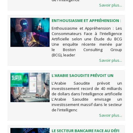
Savoir plus...
ENTHOUSIASME ET APPRÉHENSION :
LES CONSOMMATEURS FACE À
Enthousiasme et Appréhension : Les
L'INTELLIGENCE ARTIFICIELLE SELON
Consommateurs Face à l'Intelligence
UNE ÉTUDE DU BCG
Artificielle selon une Étude du BCG
Une enquête récente menée par
le Boston Consulting Group
(BCG), leader
Savoir plus...
L'ARABIE SAOUDITE PRÉVOIT UN
INVESTISSEMENT RECORD DE 40
L'Arabie Saoudite prévoit un
MILLIARDS DE DOLLARS DANS
investissement record de 40 milliards
L'INTELLIGENCE ARTIFICIELLE
de dollars dans l'intelligence artificielle
L'Arabie Saoudite envisage un
investissement massif dans le secteur
de l'intelligenc
Savoir plus...
LE SECTEUR BANCAIRE FACE AU DÉFI