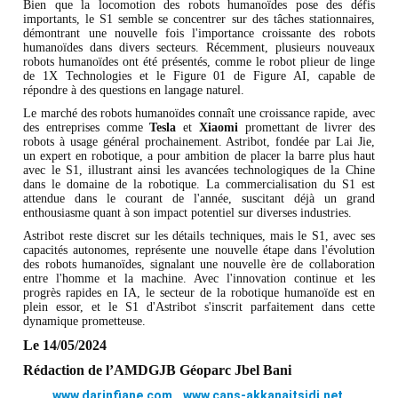
Bien que la locomotion des robots humanoïdes pose des défis
importants, le S1 semble se concentrer sur des tâches stationnaires,
démontrant une nouvelle fois l'importance croissante des robots
humanoïdes dans divers secteurs. Récemment, plusieurs nouveaux
robots humanoïdes ont été présentés, comme le robot plieur de linge
de 1X Technologies et le Figure 01 de Figure AI, capable de
répondre à des questions en langage naturel.
Le marché des robots humanoïdes connaît une croissance rapide, avec
des entreprises comme
Tesla
et
Xiaomi
promettant de livrer des
robots à usage général prochainement. Astribot, fondée par Lai Jie,
un expert en robotique, a pour ambition de placer la barre plus haut
avec le S1, illustrant ainsi les avancées technologiques de la Chine
dans le domaine de la robotique. La commercialisation du S1 est
attendue dans le courant de l'année, suscitant déjà un grand
enthousiasme quant à son impact potentiel sur diverses industries.
Astribot reste discret sur les détails techniques, mais le S1, avec ses
capacités autonomes, représente une nouvelle étape dans l'évolution
des robots humanoïdes, signalant une nouvelle ère de collaboration
entre l'homme et la machine. Avec l'innovation continue et les
progrès rapides en IA, le secteur de la robotique humanoïde est en
plein essor, et le S1 d'Astribot s'inscrit parfaitement dans cette
dynamique prometteuse.
Le 14/05/2024
Rédaction de l’AMDGJB Géoparc Jbel Bani
www.darinfiane.com
www.cans-akkanaitsidi.net