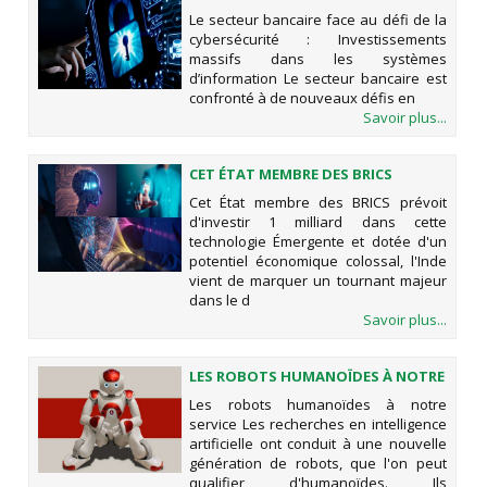
DE LA CYBERSÉCURITÉ :
Le secteur bancaire face au défi de la
INVESTISSEMENTS MASSIFS DANS
cybersécurité : Investissements
LES SYSTÈMES D’INFORMATION
massifs dans les systèmes
d’information Le secteur bancaire est
confronté à de nouveaux défis en
Savoir plus...
CET ÉTAT MEMBRE DES BRICS
PRÉVOIT D'INVESTIR 1 MILLIARD
Cet État membre des BRICS prévoit
DANS CETTE TECHNOLOGIE
d'investir 1 milliard dans cette
technologie Émergente et dotée d'un
potentiel économique colossal, l'Inde
vient de marquer un tournant majeur
dans le d
Savoir plus...
LES ROBOTS HUMANOÏDES À NOTRE
SERVICE
Les robots humanoïdes à notre
service Les recherches en intelligence
artificielle ont conduit à une nouvelle
génération de robots, que l'on peut
qualifier d'humanoïdes. Ils