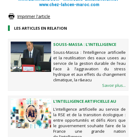
www.chez-lahcen-maroc.com
Imprimer l'article
LES ARTICLES EN RELATION
SOUSS-MASSA : L’INTELLIGENCE
ARTIFICIELLE ET LA REUTILISATION
Souss-Massa : l’intelligence artificielle
DES EAUX USEES AU SERVICE DE LA
et la reutilisation des eaux usees au
GESTION DURABLE DE L’EAU
service de la gestion durable de l’eau
Face à l’aggravation du stress
hydrique et aux effets du changement
climatique, la r&eacu
Savoir plus...
L'INTELLIGENCE ARTIFICIELLE AU
SERVICE DE LA RSE ET DE LA
L'intelligence artificielle au service de
TRANSITION ÉCOLOGIQUE : ENTRE
la RSE et de la transition écologique :
OPPORTUNITÉS ET DÉFIS
entre opportunités et défis Alors que
le gouvernement souhaite faire de la
France une grande nation
de l'intelligence