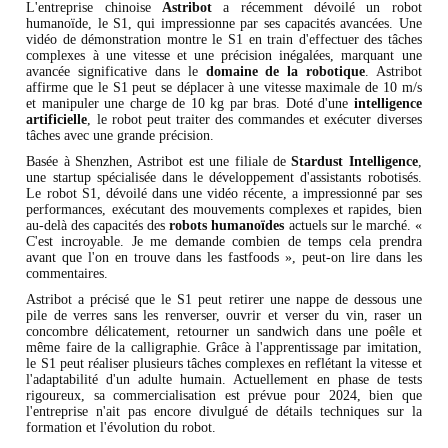
L'entreprise chinoise
Astribot
a récemment dévoilé un robot
humanoïde, le S1, qui impressionne par ses capacités avancées. Une
vidéo de démonstration montre le S1 en train d'effectuer des tâches
complexes à une vitesse et une précision inégalées, marquant une
avancée significative dans le
domaine de la robotique
. Astribot
affirme que le S1 peut se déplacer à une vitesse maximale de 10 m/s
et manipuler une charge de 10 kg par bras. Doté d'une
intelligence
artificielle
, le robot peut traiter des commandes et exécuter diverses
tâches avec une grande précision.
Basée à Shenzhen, Astribot est une filiale de
Stardust Intelligence
,
une startup spécialisée dans le développement d'assistants robotisés.
Le robot S1, dévoilé dans une vidéo récente, a impressionné par ses
performances, exécutant des mouvements complexes et rapides, bien
au-delà des capacités des
robots humanoïdes
actuels sur le marché. «
C'est incroyable. Je me demande combien de temps cela prendra
avant que l'on en trouve dans les fastfoods », peut-on lire dans les
commentaires.
Astribot a précisé que le S1 peut retirer une nappe de dessous une
pile de verres sans les renverser, ouvrir et verser du vin, raser un
concombre délicatement, retourner un sandwich dans une poêle et
même faire de la calligraphie. Grâce à l'apprentissage par imitation,
le S1 peut réaliser plusieurs tâches complexes en reflétant la vitesse et
l'adaptabilité d'un adulte humain. Actuellement en phase de tests
rigoureux, sa commercialisation est prévue pour 2024, bien que
l'entreprise n'ait pas encore divulgué de détails techniques sur la
formation et l'évolution du robot.