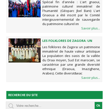
Spécial fin d'année : L'art gnaoui,
IMMATÉRIEL DE L'HUMANITÉ
patrimoine culturel immatériel de
(GÉOPARC JBEL BANI)
l'humanité (Géoparc Jbel Bani) L'art
Gnaoua a été inscrit par le Comité
intergouvernemental de sauvegarde
du patrimoine culturel im
Savoir plus...
LES FOLKLORES DE ZAGORA: UN
PATRIMOINE IMMATÉRIEL DE HAUTE
Les folklores de Zagora: un patrimoine
VALEUR ARTISTIQUE
immatériel de haute valeur artistique
La population des oasis de la vallée
du Draa moyen, Sud Est marocain, se
caractérise par une grande diversité
ethnique (Draoua, Imazighene,
Arabes). Cette diversit&eac
Savoir plus...
RECHERCHE DU SITE