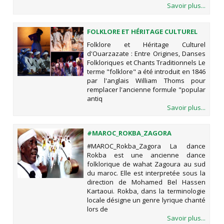
Savoir plus...
FOLKLORE ET HÉRITAGE CULTUREL
D'OUARZAZATE : ENTRE ORIGINES,
Folklore et Héritage Culturel
DANSES FOLKLORIQUES ET CHANTS
d'Ouarzazate : Entre Origines, Danses
TRADITIONNELS
Folkloriques et Chants Traditionnels Le
terme "folklore" a été introduit en 1846
par l'anglais William Thoms pour
remplacer l'ancienne formule "popular
antiq
Savoir plus...
#MAROC_ROKBA_ZAGORA
#MAROC_Rokba_Zagora La dance
Rokba est une ancienne dance
folklorique de wahat Zagoura au sud
du maroc. Elle est interpretée sous la
direction de Mohamed Bel Hassen
Kartaoui. Rokba, dans la terminologie
locale désigne un genre lyrique chanté
lors de
Savoir plus...