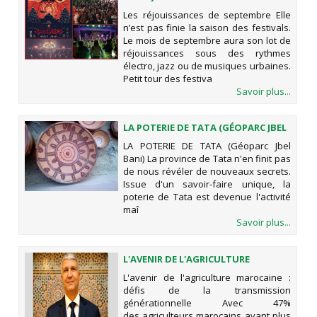
Les réjouissances de septembre Elle
n’est pas finie la saison des festivals.
Le mois de septembre aura son lot de
réjouissances sous des rythmes
électro, jazz ou de musiques urbaines.
Petit tour des festiva
Savoir plus...
LA POTERIE DE TATA (GÉOPARC JBEL
BANI)
LA POTERIE DE TATA (Géoparc Jbel
Bani) La province de Tata n'en finit pas
de nous révéler de nouveaux secrets.
Issue d'un savoir-faire unique, la
poterie de Tata est devenue l'activité
maî
Savoir plus...
L'AVENIR DE L'AGRICULTURE
MAROCAINE : DÉFIS DE LA
L'avenir de l'agriculture marocaine :
TRANSMISSION GÉNÉRATIONNELLE
défis de la transmission
générationnelle Avec 47%
des agriculteurs marocains ayant plus