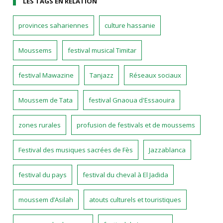
LES TAGS EN RELATION
provinces sahariennes
culture hassanie
Moussems
festival musical Timitar
festival Mawazine
Tanjazz
Réseaux sociaux
Moussem de Tata
festival Gnaoua d'Essaouira
zones rurales
profusion de festivals et de moussems
Festival des musiques sacrées de Fès
Jazzablanca
festival du pays
festival du cheval à El Jadida
moussem d’Asilah
atouts culturels et touristiques