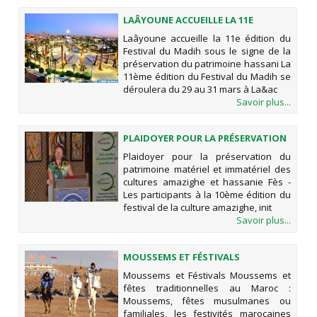
LAÂYOUNE ACCUEILLE LA 11E
ÉDITION DU FESTIVAL DU MADIH
Laâyoune accueille la 11e édition du
SOUS LE SIGNE DE LA PRÉSERVATION
Festival du Madih sous le signe de la
DU PATRIMOINE HASSANI
préservation du patrimoine hassani La
11ème édition du Festival du Madih se
déroulera du 29 au 31 mars à La&ac
Savoir plus...
PLAIDOYER POUR LA PRÉSERVATION
DU PATRIMOINE MATÉRIEL ET
Plaidoyer pour la préservation du
IMMATÉRIEL DES CULTURES
patrimoine matériel et immatériel des
AMAZIGHE ET HASSANIE
cultures amazighe et hassanie Fès -
Les participants à la 10ème édition du
festival de la culture amazighe, init
Savoir plus...
MOUSSEMS ET FÉSTIVALS
Moussems et Féstivals Moussems et
fêtes traditionnelles au Maroc :
Moussems, fêtes musulmanes ou
familiales, les festivités marocaines