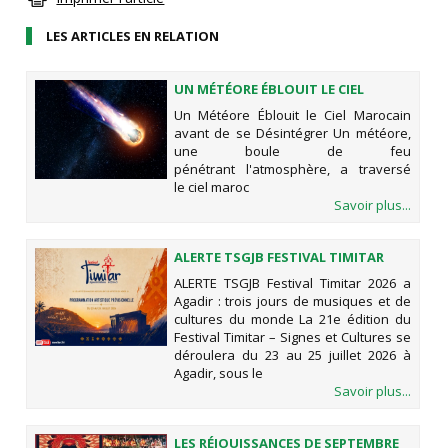
LES ARTICLES EN RELATION
UN MÉTÉORE ÉBLOUIT LE CIEL
MAROCAIN AVANT DE SE
Un Météore Éblouit le Ciel Marocain
DÉSINTÉGRER
avant de se Désintégrer Un météore,
une boule de feu
pénétrant l'atmosphère, a traversé
le ciel maroc
Savoir plus...
ALERTE TSGJB FESTIVAL TIMITAR
2026 A AGADIR : TROIS JOURS DE
ALERTE TSGJB Festival Timitar 2026 a
MUSIQUES ET DE CULTURES DU
Agadir : trois jours de musiques et de
MONDE
cultures du monde La 21e édition du
Festival Timitar – Signes et Cultures se
déroulera du 23 au 25 juillet 2026 à
Agadir, sous le
Savoir plus...
LES RÉJOUISSANCES DE SEPTEMBRE