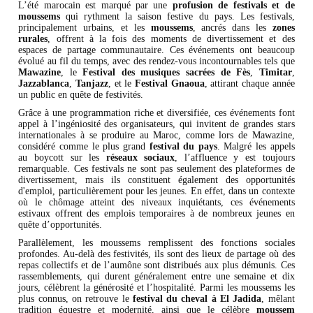
L’été marocain est marqué par une
profusion de
festivals et de
moussems
qui rythment la saison festive du pays. Les festivals,
principalement urbains, et les
moussems
, ancrés dans les
zones
rurales
, offrent à la fois des moments de divertissement et des
espaces de partage communautaire. Ces événements ont beaucoup
évolué au fil du temps, avec des rendez-vous incontournables tels que
Mawazine
, le
Festival des musiques sacrées de Fès
,
Timitar
,
Jazzablanca
,
Tanjazz
, et le
Festival Gnaoua
, attirant chaque année
un public en quête de festivités.
Grâce à une programmation riche et diversifiée, ces événements font
appel à l’ingéniosité des organisateurs, qui invitent de grandes stars
internationales à se produire au Maroc, comme lors de Mawazine,
considéré comme le plus grand
festival du pays
. Malgré les appels
au boycott sur les
réseaux sociaux
, l’affluence y est toujours
remarquable. Ces festivals ne sont pas seulement des plateformes de
divertissement, mais ils constituent également des opportunités
d'emploi, particulièrement pour les jeunes. En effet, dans un contexte
où le chômage atteint des niveaux inquiétants, ces événements
estivaux offrent des emplois temporaires à de nombreux jeunes en
quête d’opportunités.
Parallèlement, les moussems remplissent des fonctions sociales
profondes. Au-delà des festivités, ils sont des lieux de partage où des
repas collectifs et de l’aumône sont distribués aux plus démunis. Ces
rassemblements, qui durent généralement entre une semaine et dix
jours, célèbrent la générosité et l’hospitalité. Parmi les moussems les
plus connus, on retrouve le
festival du cheval à El Jadida
, mêlant
tradition équestre et modernité, ainsi que le célèbre
moussem