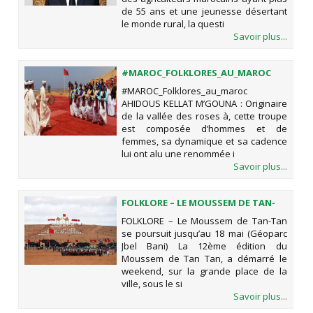
de 55 ans et une jeunesse désertant
le monde rural, la questi
Savoir plus...
#MAROC_FOLKLORES_AU_MAROC
#MAROC_Folklores_au_maroc
AHIDOUS KELLAT M’GOUNA : Originaire
de la vallée des roses à, cette troupe
est composée d’hommes et de
femmes, sa dynamique et sa cadence
lui ont alu une renommée i
Savoir plus...
FOLKLORE – LE MOUSSEM DE TAN-
TAN SE POURSUIT JUSQU’AU 18 MAI
FOLKLORE – Le Moussem de Tan-Tan
(GÉOPARC JBEL BANI)
se poursuit jusqu’au 18 mai (Géoparc
Jbel Bani) La 12ème édition du
Moussem de Tan Tan, a démarré le
weekend, sur la grande place de la
ville, sous le si
Savoir plus...