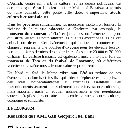
d’Asilah
, centré sur l’art, la culture, et les débats politiques. Ce
dernier, organisé par l’ancien ministre Mohamed Benaissa, a permis
de faire connaître cette petite ville dotée d’importants
atouts
culturels et touristiques
.
Dans les
provinces sahariennes
, les moussems mettent en lumière la
richesse de la culture sahraouie. À Guelmim, par exemple, le
moussem du chameau
, célébré en juillet, est un événement majeur
qui attire les foules pour admirer les qualités exceptionnelles de cet
animal du désert. Cet événement, qui anime le commerce du
chameau, représente une bouffée d’oxygène pour les éleveurs locaux,
permettant à ces derniers de vendre leurs bêtes entre 20 000 et 30 000
dirhams. La
culture hassanie
est également mise à l'honneur lors du
moussem de Tata
ou du
festival de Laayoune
, où différentes
vedettes de la scène musicale marocaine se produisent.
Du Nord au Sud, le Maroc vibre tout l’été au rythme de ces
événements culturels et festifs, qui, bien qu'éphémères, remplissent
des rôles socioéconomiques et artistiques essentiels. Ces
rassemblements assurent non seulement une effervescence culturelle,
mais apportent aussi un soutien indispensable à des populations
souvent fragiles, créant ainsi un cercle vertueux entre culture,
économie et solidarité.
Le 12/09/2024
Rédaction de l’AMDGJB Géoparc Jbel Bani
Imprimer l'article