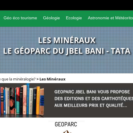
Géo éco tourisme
Géologie
Ecologie
Astronomie et Météorito
LES MINÉRAUX
LE GÉOPARC DU JBEL BANI - TATA
e que la minéralogie?
>
Les Minéraux