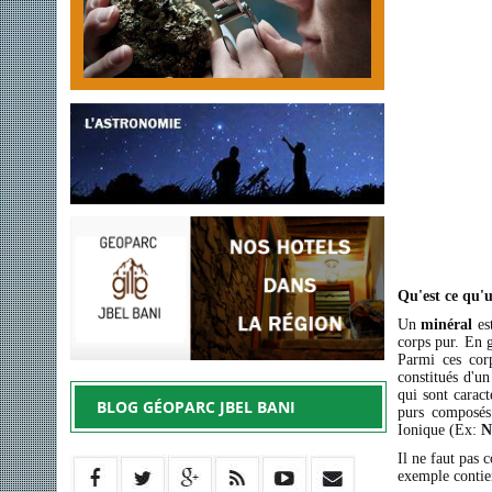
Qu'est ce qu'
Un
minéral
est
corps pur. En g
Parmi ces cor
constitués d'u
qui sont carac
BLOG GÉOPARC JBEL BANI
purs composés
Ionique (Ex:
N
Il ne faut pas
exemple conti