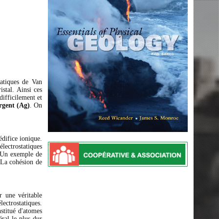
tatiques de Van
stal. Ainsi ces
difficilement et
rgent (Ag)
. On
édifice ionique.
lectrostatiques
Un exemple de
La cohésion de
r une véritable
lectrostatiques.
stitué d'atomes
éral le plus dur