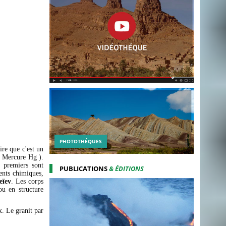
PHOTOTHÉQUES
dire que c'est un
le Mercure Hg ).
 premiers sont
PUBLICATIONS
& ÉDITIONS
ents chimiques,
eïev
. Les corps
u en structure
. Le granit par