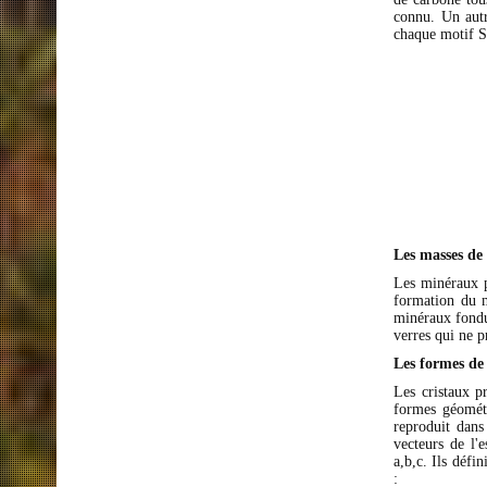
connu. Un autr
chaque motif Si
Les masses d
Les minéraux pe
formation du m
minéraux fondus
verres qui ne p
Les formes de
Les cristaux p
formes géométr
reproduit dans
vecteurs de l'
a,b,c. Ils défi
: