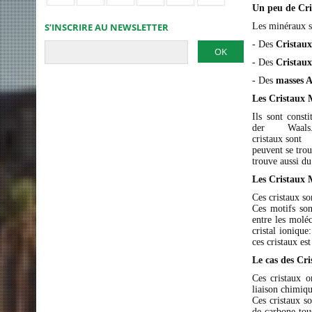
Un peu de Cri
S’INSCRIRE AU NEWSLETTER
Les minéraux s
- Des
Cristaux
- Des
Cristaux
- Des
masses 
Les Cristaux 
Ils sont const
der Waals. C'e
cristaux sont e
peuvent se trou
trouve aussi d
Les Cristaux M
Ces cristaux so
Ces motifs son
entre les molé
cristal ionique
ces cristaux es
Le cas des Cr
Ces cristaux o
liaison chimiqu
Ces cristaux s
de carbone tous