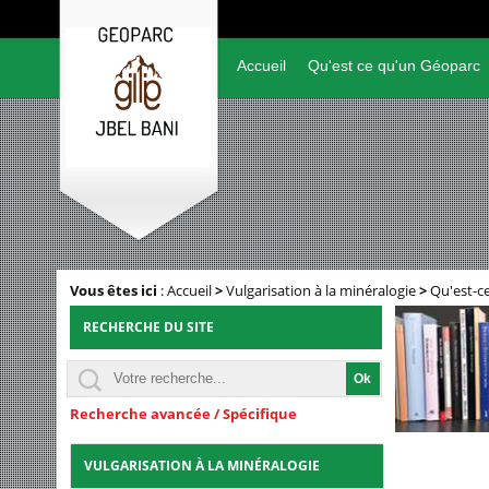
Accueil
Qu'est ce qu'un Géoparc
Vous êtes ici
:
Accueil
>
Vulgarisation à la minéralogie
>
Qu'est-c
RECHERCHE DU SITE
Recherche avancée / Spécifique
VULGARISATION À LA MINÉRALOGIE