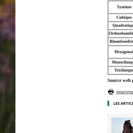
Système
Cubique
Quadratiq
Orthorhombi
Rhomboédri
Hexagona
Monocliniq
Tricliniqu
Source web p
Imprimer
LES ARTIC