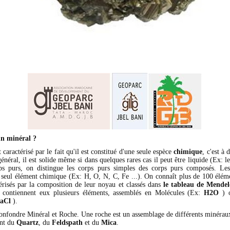
un minéral ?
 caractérisé par le fait qu'il est constitué d'une seule espèce
chimique
, c'est à 
énéral, il est solide même si dans quelques rares cas il peut être liquide (Ex: 
ps purs, on distingue les corps purs simples des corps purs composés. Les
n seul élément chimique (Ex: H, O, N, C, Fe ...). On connaît plus de 100 élém
térisés par la composition de leur noyau et classés dans
le tableau de Mendel
 contiennent eux plusieurs éléments, assemblés en Molécules (Ex:
H2O
) o
aCl
).
 confondre Minéral et Roche. Une roche est un assemblage de différents minéraux
ent du
Quartz
, du
Feldspath
et du
Mica
.