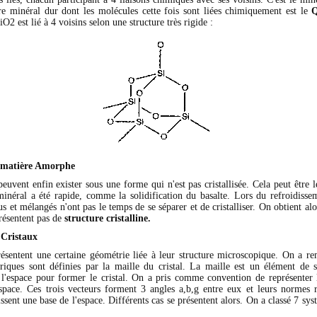
e minéral dur dont les molécules cette fois sont liées chimiquement est le
Q
O2 est lié à 4 voisins selon une structure très rigide :
e matière Amorphe
uvent enfin exister sous une forme qui n'est pas cristallisée. Cela peut être l
inéral a été rapide, comme la solidification du basalte. Lors du refroidissem
 et mélangés n'ont pas le temps de se séparer et de cristalliser. On obtient alo
résentent pas de
structure cristalline.
 Cristaux
résentent une certaine géométrie liée à leur structure microscopique. On a r
iques sont définies par la maille du cristal. La maille est un élément de s
 l'espace pour former le cristal. On a pris comme convention de représenter 
espace. Ces trois vecteurs forment 3 angles a,b,g entre eux et leurs normes r
nissent une base de l'espace. Différents cas se présentent alors. On a classé 7 syst