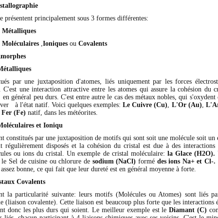
stallographie
e présentent principalement sous 3 formes différentes:
 Métalliques
 Moléculaires
,
Ioniques
ou
Covalents
Amorphes
Métalliques
itués par une juxtaposition d'atomes, liés uniquement par les forces électros
st une interaction attractive entre les atomes qui assure la cohésion du cri
n général peu durs. C'est entre autre le cas des métaux nobles, qui s'oxydent 
ver à l'état natif. Voici quelques exemples:
Le Cuivre (Cu)
,
L'Or (Au)
,
L'A
u
Fer (Fe)
natif, dans les météorites.
oléculaires et Ioniqu
nt constitués par une juxtaposition de motifs qui sont soit une molécule soit un 
t régulièrement disposés et la cohésion du cristal est due à des interactions é
cules ou ions du cristal. Un exemple de cristal moléculaire:
la Glace (H2O).
: le Sel de cuisine ou chlorure de
sodium (NaCl)
formé
des ions Na+ et Cl-.
t assez bonne, ce qui fait que leur dureté est en général moyenne à forte.
istaux Covalents
nt la particularité suivante: leurs motifs (Molécules ou Atomes) sont liés pa
e (liaison covalente). Cette liaison est beaucoup plus forte que les interactions é
ont donc les plus durs qui soient. Le meilleur exemple est le
Diamant (C)
con
 liés, chacun participant à 4 liaisons chimiques avec ses voisins. C'est le min