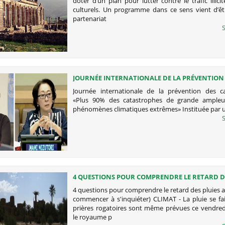
doter d’un plan pour lutter contre le trafic illici
culturels. Un programme dans ce sens vient d’êt
partenariat
S
JOURNÉE INTERNATIONALE DE LA PRÉVENTION
CATASTROPHES
Journée internationale de la prévention des c
«Plus 90% des catastrophes de grande ampleu
phénomènes climatiques extrêmes» Instituée par u
S
4 QUESTIONS POUR COMPRENDRE LE RETARD DE
AU MAROC (ET COMMENCER À S'INQUIÉTER)
4 questions pour comprendre le retard des pluies 
commencer à s'inquiéter) CLIMAT - La pluie se fai
prières rogatoires sont même prévues ce vendred
le royaume p