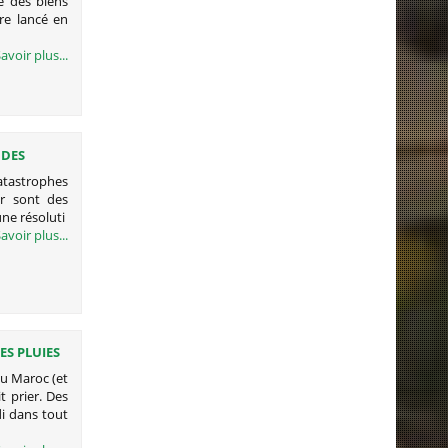
te des biens
re lancé en
avoir plus...
 DES
atastrophes
r sont des
ne résoluti
avoir plus...
S PLUIES
au Maroc (et
t prier. Des
i dans tout