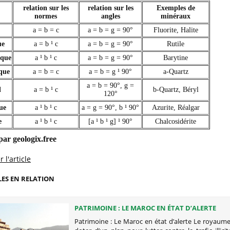
relation sur les
relation sur les
Exemples de
normes
angles
minéraux
a = b = c
a = b = g = 90°
Fluorite, Halite
ue
a = b ¹ c
a = b = g = 90°
Rutile
que
a ¹ b ¹ c
a = b = g = 90°
Barytine
que
a = b = c
a = b = g ¹ 90°
a-Quartz
a = b = 90°, g =
l
a = b ¹ c
b-Quartz, Béryl
120°
ue
a ¹ b ¹ c
a = g = 90°, b ¹ 90°
Azurite, Réalgar
e
a ¹ b ¹ c
[a ¹ b ¹ g] ¹ 90°
Chalcosidérite
ar geologix.free
 l'article
LES EN RELATION
PATRIMOINE : LE MAROC EN ÉTAT D’ALERTE
Patrimoine : Le Maroc en état d’alerte Le royaum