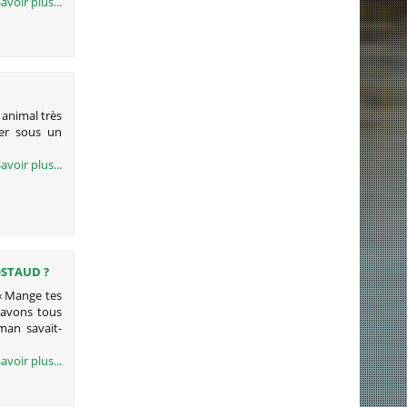
avoir plus...
 animal très
ier sous un
avoir plus...
OSTAUD ?
 « Mange tes
s avons tous
an savait-
avoir plus...