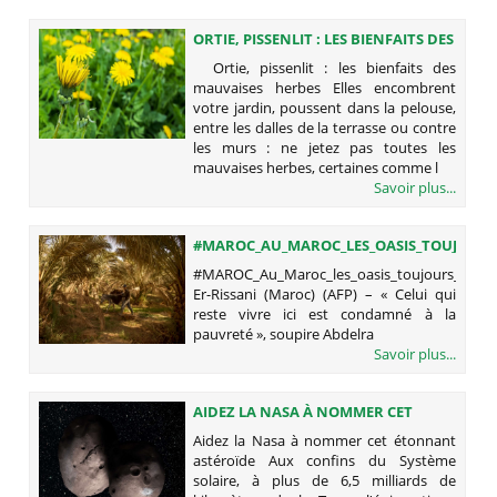
ORTIE, PISSENLIT : LES BIENFAITS DES
MAUVAISES HERBES
Ortie, pissenlit : les bienfaits des
mauvaises herbes Elles encombrent
votre jardin, poussent dans la pelouse,
entre les dalles de la terrasse ou contre
les murs : ne jetez pas toutes les
mauvaises herbes, certaines comme l
Savoir plus...
#MAROC_AU_MAROC_LES_OASIS_TOUJOURS
#MAROC_Au_Maroc_les_oasis_toujours_plus_
Er-Rissani (Maroc) (AFP) – « Celui qui
reste vivre ici est condamné à la
pauvreté », soupire Abdelra
Savoir plus...
AIDEZ LA NASA À NOMMER CET
ÉTONNANT ASTÉROÏDE
Aidez la Nasa à nommer cet étonnant
astéroïde Aux confins du Système
solaire, à plus de 6,5 milliards de