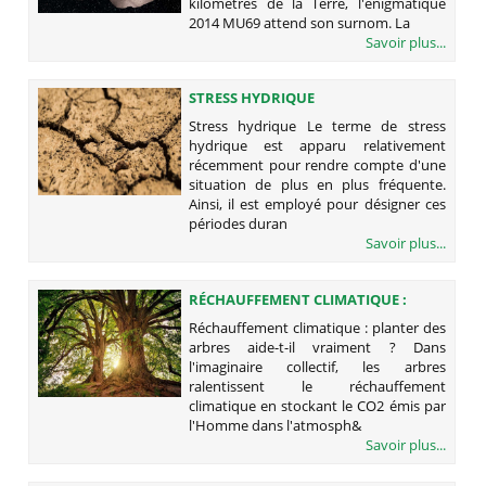
kilomètres de la Terre, l'énigmatique
2014 MU69 attend son surnom. La
Savoir plus...
STRESS HYDRIQUE
Stress hydrique Le terme de stress
hydrique est apparu relativement
récemment pour rendre compte d'une
situation de plus en plus fréquente.
Ainsi, il est employé pour désigner ces
périodes duran
Savoir plus...
RÉCHAUFFEMENT CLIMATIQUE :
PLANTER DES ARBRES AIDE-T-IL
Réchauffement climatique : planter des
VRAIMENT ?
arbres aide-t-il vraiment ? Dans
l'imaginaire collectif, les arbres
ralentissent le réchauffement
climatique en stockant le CO2 émis par
l'Homme dans l'atmosph&
Savoir plus...