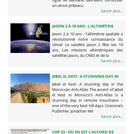
un atout pr&eacu
Savoir plus...
JASON 2 À 10 ANS : L'ALTIMÉTRIE
SPATIALE A RÉVOLUTIONNÉ NOTRE
Jason 2 à 10 ans : l'altimétrie spatiale a
CONNAISSANCE DU CLIMAT
révolutionné notre connaissance du
climat Le satellite Jason 2 fête ses 10
ans. Les missions altimétriques des
satellites Jason, du CNES et de la
Savoir plus...
JEBEL EL KEST: A STUNNING DAY IN
THE MOROCCAN ANTI-ATLAS
Jebel el Kest: A stunning day in the
Moroccan Anti-Atlas The ascent of Jebel
el Kest in Morocco’s Anti-Atlas is a
stunning day in remote mountains –
one of the very best hill days. Cicerone’s
Publisher, Jonathan Wil
Savoir plus...
COP 23 : OÙ EN EST L'ACCORD DE