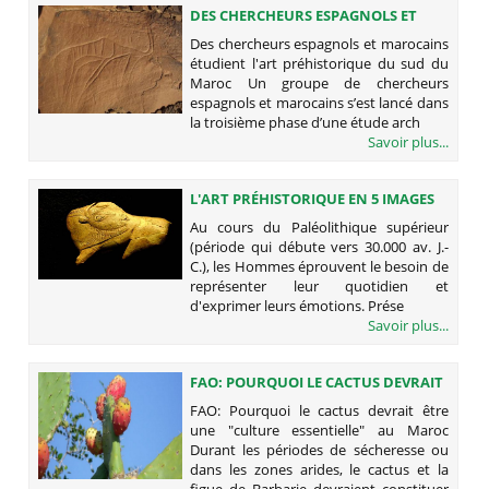
DES CHERCHEURS ESPAGNOLS ET
MAROCAINS ÉTUDIENT L'ART
Des chercheurs espagnols et marocains
PRÉHISTORIQUE DU SUD DU MAROC
étudient l'art préhistorique du sud du
Maroc Un groupe de chercheurs
espagnols et marocains s’est lancé dans
la troisième phase d’une étude arch
Savoir plus...
L'ART PRÉHISTORIQUE EN 5 IMAGES
EXCEPTIONNELLES
Au cours du Paléolithique supérieur
(période qui débute vers 30.000 av. J.-
C.), les Hommes éprouvent le besoin de
représenter leur quotidien et
d'exprimer leurs émotions. Prése
Savoir plus...
FAO: POURQUOI LE CACTUS DEVRAIT
ÊTRE UNE "CULTURE ESSENTIELLE"
FAO: Pourquoi le cactus devrait être
AU MAROC
une "culture essentielle" au Maroc
Durant les périodes de sécheresse ou
dans les zones arides, le cactus et la
figue de Barbarie devraient constituer