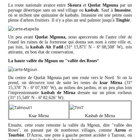
La route nationale avance entre
Skoura
et
Quelat Mgouna
par un
paysage désertique sans un seul village ou
kasbah
. Sauf à
Imassine
,
où se nichent une quinzaine de kasbahs. Imassine est une petite oasis
pleine d'arbres fruitiers. Il n'y a plus un seul palmier jusqu'à
Tinghir
.
Un peu avant
Quelat Mgouna,
nous apercevons de l'autre côté de
l'oued les ruines de la forteresse qui donna son nom à cette ville et,
pas loin, la
kasbah Ait Fadil
(31º 13,871' N - 6º 08,508' W), très
attirante, en bon état de conservation.
"
La haute vallée du Mgoun ou "vallée des Roses
Du centre de Quelat Mgouna part une route vers le Nord. Si on la
prend, on découvre tout de suite les restes du
ksar Mirna
(31º
15,378’ N - 6º 07,930’ W), au milieu des jardins, et un peu plus loin
l'impressionnante
kasbah de Mirna
dressée sur un piton rocheux
(31º 15,549’ N - 6º 82,626’ W).
Ksar Mirna
Kasbah de Mirna
Ensuite, cette route remonte la vallée du Mgoun, dite "vallée des
Roses", en passant par de nombreux villages, comme
Azrou
et
Tourbist
. D'Azrou, une piste à gauche permet accèder à Tazrout, où