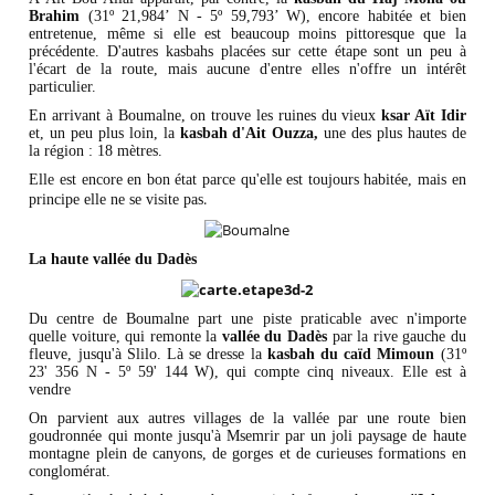
Brahim
(31º 21,984’ N - 5º 59,793’ W), encore habitée et bien
entretenue, même si elle est beaucoup moins pittoresque que la
précédente. D'autres kasbahs placées sur cette étape sont un peu à
l'écart de la route, mais aucune d'entre elles n'offre un intérêt
particulier.
En arrivant à Boumalne, on trouve les ruines du vieux
ksar Aït Idir
et, un peu plus loin, la
kasbah d'Ait Ouzza,
une des plus hautes de
la région : 18 mètres.
Elle est encore en bon état parce qu'elle est toujours habitée, mais en
.
principe elle ne se visite pas
La haute vallée du Dadès
Du centre de Boumalne part une piste praticable avec n'importe
quelle voiture, qui remonte la
vallée du Dadès
par la rive gauche du
fleuve, jusqu'à Slilo. Là se dresse la
kasbah du caïd Mimoun
(31º
23' 356 N - 5º 59' 144 W), qui compte cinq niveaux. Elle est à
vendre
On parvient aux autres villages de la vallée par une route bien
goudronnée qui monte jusqu'à Msemrir par un joli paysage de haute
montagne plein de canyons, de gorges et de curieuses formations en
conglomérat.