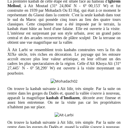
La première kasbah de cette étape est située face au hameau d'
Ighrem
Melloul
, à Ait Moutad (31º 24,804' N - 6º 00,153' W) et fut
construite en 1939 par Mohadach Ou El Haj, qui était à ce moment le
représentant du Glaoui dans la contrée. C'est la seule kasbah dans tout
le sud du Maroc qui possède cinq tours au lieu des quatre tours
classiques. Cette cinquième tour a été imposée par le terrain, la
kasbah étant bâtie au bord d'une falaise. Elle est ouverte à la visite.
L'intérieur est surprenant par son style urbain, avec un grand patio
central et des arcades recouvertes de plâtre sculpté. De la terrasse on
obtient une vue magnifique sur la vallée.
À Ait Larbi se ressemblent trois kasbahs construites vers la fin du
XIXe siècle, très riches en décoration. Le paysage qui les entoure
accroît encore plus leur valeur artistique, en leur offrant un des
cadres les plus spectaculaires de la région. Celle d'Aït Khoya Ali (31º
27,445’ N - 6º 58,299’ W) est ouverte à la visite moyennant un
.
pourboire
On trouve la kasbah suivante à Ait Idir, très simple. Par la suite on
rentre dans les gorges du Dadès et, quand la vallée s'ouvre à nouveau,
apparaît la magnifique
kasbah d'Imdiazen
, décorée avec finesse et
assez bien entretenue. On ne la visite pas car les propriétaires
n'habitent pas sur place.
On trouve la kasbah suivante à Ait Idir, très simple. Par la suite on
rentre dans les gorges du Dadès et, quand la vallée s'ouvre à nouveau,