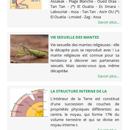
Assakak - Plage Blanche - Oued Draa -
Tan Tan - (*) El Ouatia - Es Smara -
Labouriat - Assa - Tan Tan - Asrir OU (*)
El Ouatia - Lmsied - Zag - Assa
Savoir plus...
VIE SEXUELLE DES MANTES
RELIGIEUSES : ELLE LE DÉCAPITE PUIS
Vie sexuelle des mantes religieuses : elle
SE REPRODUIT AVEC !
le décapite puis se reproduit avec ! La
mante religieuse est connue pour sa
tendance à dévorer ses partenaires
sexuels. Mais saviez-vous que, même
décapit&e
Savoir plus...
LA STRUCTURE INTERNE DE LA
TERRE
L'intérieur de la Terre est constitué
d'une succession de couches de
propriétés physiques différentes: au
centre, le noyau, qui forme 17% du
volume terrestre et qui se divise en
noyau interne s
Savoir plus...