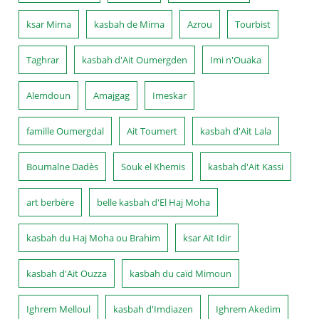
ksar Mirna
kasbah de Mirna
Azrou
Tourbist
Taghrar
kasbah d'Ait Oumergden
Imi n'Ouaka
Alemdoun
Amajgag
Imeskar
famille Oumergdal
Ait Toumert
kasbah d'Ait Lala
Boumalne Dadès
Souk el Khemis
kasbah d'Ait Kassi
art berbère
belle kasbah d'El Haj Moha
kasbah du Haj Moha ou Brahim
ksar Aït Idir
kasbah d'Ait Ouzza
kasbah du caïd Mimoun
Ighrem Melloul
kasbah d'Imdiazen
Ighrem Akedim