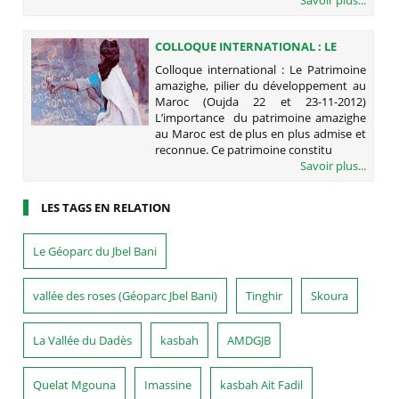
COLLOQUE INTERNATIONAL : LE
PATRIMOINE AMAZIGHE, PILIER DU
Colloque international : Le Patrimoine
DÉVELOPPEMENT AU MAROC (OUJDA
amazighe, pilier du développement au
22 ET 23-11-2012)
Maroc (Oujda 22 et 23-11-2012)
L’importance du patrimoine amazighe
au Maroc est de plus en plus admise et
reconnue. Ce patrimoine constitu
Savoir plus...
LES TAGS EN RELATION
Le Géoparc du Jbel Bani
vallée des roses (Géoparc Jbel Bani)
Tinghir
Skoura
La Vallée du Dadès
kasbah
AMDGJB
Quelat Mgouna
Imassine
kasbah Ait Fadil