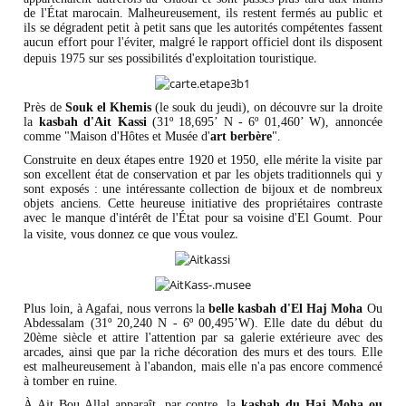
de l'État marocain. Malheureusement, ils restent fermés au public et
ils se dégradent petit à petit sans que les autorités compétentes fassent
aucun effort pour l'éviter, malgré le rapport officiel dont ils disposent
.
depuis 1975 sur ses possibilités d'exploitation touristique
Près de
Souk el Khemis
(le souk du jeudi), on découvre sur la droite
la
kasbah d'Ait Kassi
(31º 18,695’ N - 6º 01,460’ W), annoncée
comme "Maison d'Hôtes et Musée d'
art berbère
".
Construite en deux étapes entre 1920 et 1950, elle mérite la visite par
son excellent état de conservation et par les objets traditionnels qui y
sont exposés : une intéressante collection de bijoux et de nombreux
objets anciens. Cette heureuse initiative des propriétaires contraste
avec le manque d'intérêt de l'État pour sa voisine d'El Goumt. Pour
.
la visite, vous donnez ce que vous voulez
Plus loin, à Agafai, nous verrons la
belle kasbah d'El Haj Moha
Ou
Abdessalam (31º 20,240 N - 6º 00,495’W). Elle date du début du
20ème siècle et attire l'attention par sa galerie extérieure avec des
arcades, ainsi que par la riche décoration des murs et des tours. Elle
est malheureusement à l'abandon, mais elle n'a pas encore commencé
à tomber en ruine.
À Ait Bou Allal apparaît, par contre, la
kasbah du Haj Moha ou