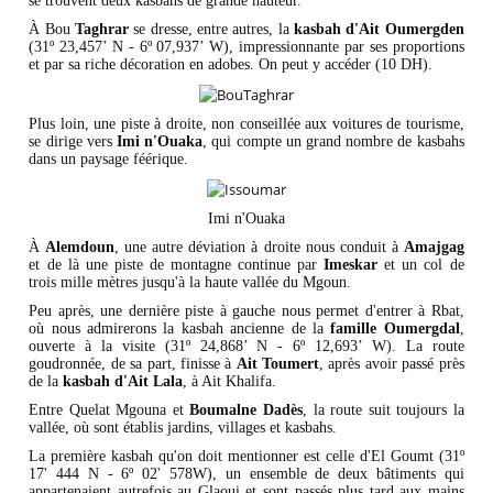
se trouvent deux kasbahs de grande hauteur.
À Bou
Taghrar
se dresse, entre autres, la
kasbah d'Ait Oumergden
(31º 23,457’ N - 6º 07,937’ W), impressionnante par ses proportions
et par sa riche décoration en adobes. On peut y accéder (10 DH).
Plus loin, une piste à droite, non conseillée aux voitures de tourisme,
se dirige vers
Imi n'Ouaka
, qui compte un grand nombre de kasbahs
dans un paysage féérique.
Imi n'Ouaka
À
Alemdoun
, une autre déviation à droite nous conduit à
Amajgag
et de là une piste de montagne continue par
Imeskar
et un col de
trois mille mètres jusqu'à la haute vallée du Mgoun.
Peu après, une dernière piste à gauche nous permet d'entrer à Rbat,
où nous admirerons la kasbah ancienne de la
famille
Oumergdal
,
ouverte à la visite (31º 24,868’ N - 6º 12,693’ W). La route
goudronnée, de sa part, finisse à
Ait Toumert
, après avoir passé près
de la
kasbah d'Ait Lala
, à Ait Khalifa.
Entre Quelat Mgouna et
Boumalne Dadès
, la route suit toujours la
vallée, où sont établis jardins, villages et kasbahs.
La première kasbah qu'on doit mentionner est celle d'El Goumt (31º
17' 444 N - 6º 02' 578W), un ensemble de deux bâtiments qui
appartenaient autrefois au Glaoui et sont passés plus tard aux mains