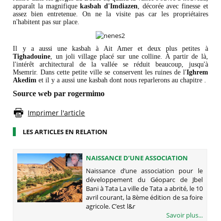
apparaît la magnifique
kasbah d'Imdiazen
, décorée avec finesse et
assez bien entretenue. On ne la visite pas car les propriétaires
n'habitent pas sur place.
Il y a aussi une kasbah à Ait Amer et deux plus petites à
Tighadouine
, un joli village placé sur une colline. À partir de là,
l'intérêt architectural de la vallée se réduit beaucoup, jusqu'à
Msemrir. Dans cette petite ville se conservent les ruines de l'
Ighrem
Akedim
et il y a aussi une kasbah dont nous reparlerons au chapitre .
Source web par rogermimo
Imprimer l'article
LES ARTICLES EN RELATION
NAISSANCE D’UNE ASSOCIATION
POUR LE DÉVELOPPEMENT DU
​Naissance d’une association pour le
GÉOPARC DE JBEL BANI À TATA
développement du Géoparc de Jbel
Bani à Tata La ville de Tata a abrité, le 10
avril courant, la 8ème édition de sa foire
agricole. C’est l&r
Savoir plus...