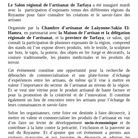
Le Salon régional de l’artisanat de Tarfaya
a été inauguré mardi
avec la participation d’exposants venus des différentes régions du
Royaume pour faire connaître les créations et le savoir-faire des
artisans
Organisée par la
Chambre d’artisanat de Laâyoune-Sakia El-
Hamra
, en partenariat avec
la Maison de l’artisan et la délégation
régionale de l’artisanat
, et la
province de Tarfaya
, ce salon, qui
connaît la participation de plusieurs exposants de la région, comprend
des stands où l’on expose divers produits, tels le textile, la sculpture
sur bois, le tapis, la poterie, des objets en fer forgé et décoratifs, la
couture traditionnelle, les plantes médicinales et les produits du
terroir.
Cet évènement constitue une opportunité pour la recherche de
débouchés de commercialisation et une plate-forme d’échange
d’expériences entre les artisans, de même qu’il vise à mettre en
valeur l’importance du secteur de l’artisanat au niveau de la région.
Et se veut une vitrine pour le produit artisanal de haute facture et
pour la promotion de la créativité et de l’innovation. Il constitue
également un lieu de rencontre entre les artisans pour l’échange de
leurs connaissances et savoir-faire.
Selon les organisateurs, cette foire est destinée à faire découvrir, à
mettre en valeur et commercialiser les produits de l’artisanat en vue
d’en faire un levier de développement
socio-économique
et de
contribuer à la lutte contre la précarité, l’exclusion et la pauvreté au
sud du Royaume. Et d’ajouter que cet événement a permis aux
visiteurs marocains et aux touristes de découvrir et admirer les