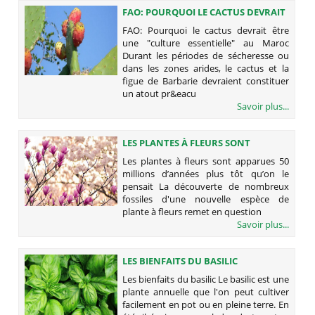
FAO: POURQUOI LE CACTUS DEVRAIT
ÊTRE UNE "CULTURE ESSENTIELLE"
FAO: Pourquoi le cactus devrait être
AU MAROC
une "culture essentielle" au Maroc
Durant les périodes de sécheresse ou
dans les zones arides, le cactus et la
figue de Barbarie devraient constituer
un atout pr&eacu
Savoir plus...
LES PLANTES À FLEURS SONT
APPARUES 50 MILLIONS D’ANNÉES
Les plantes à fleurs sont apparues 50
PLUS TÔT QU’ON LE PENSAIT
millions d’années plus tôt qu’on le
pensait La découverte de nombreux
fossiles d'une nouvelle espèce de
plante à fleurs remet en question
Savoir plus...
LES BIENFAITS DU BASILIC
Les bienfaits du basilic Le basilic est une
plante annuelle que l'on peut cultiver
facilement en pot ou en pleine terre. En