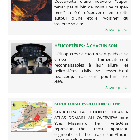
Découverte d'une nouvelle "super-
terre" pas si loin de nous Une "super-
terre" a été découverte en orbite
autour d'une étoile "voisine" du
système solaire
Savoir plus...
HÉLICOPTÈRES : À CHACUN SON
POIDS ET SA VITESSE
Hélicoptères : à chacun son poids et sa
vitesse Immédiatement
reconnaissables à leur allure, les
hélicoptères civils se ressemblent
beaucoup, mais sont pourtant très
diffé
Savoir plus...
STRUCTURAL EVOLUTION OF THE
ANTI-ATLAS DOMAIN :AN OVERVIEW
STRUCTURAL EVOLUTION OF THE ANTI-
POUR YVES MISSENARD
ATLAS DOMAIN :AN OVERVIEW pour
Yves Missenard The Anti-Atlas
represents the most important
segments of the major Pan-African
(≈0.5Ga) belt system&